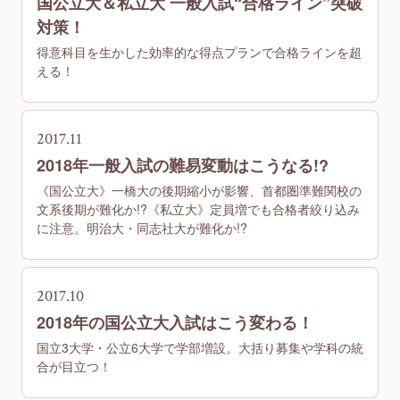
国公立大＆私立大 一般入試“合格ライン”突破
対策！
得意科目を生かした効率的な得点プランで合格ラインを超
える！
2017.11
2018年一般入試の難易変動はこうなる!?
《国公立大》一橋大の後期縮小が影響、首都圏準難関校の
文系後期が難化か!?《私立大》定員増でも合格者絞り込み
に注意。明治大・同志社大が難化か!?
2017.10
2018年の国公立大入試はこう変わる！
国立3大学・公立6大学で学部増設。大括り募集や学科の統
合が目立つ！