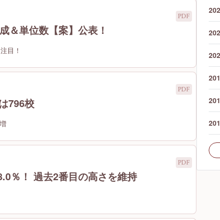
20
構成＆単位数【案】公表！
20
も注目！
20
20
20
は796校
20
増
98.0％！ 過去2番目の高さを維持