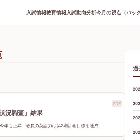
入試情報
教育情報
入試動向分析
今月の視点（バッ
覧
過
20
20
施状況調査」結果
20
て今年も上昇 教員の英語力は第2期計画目標を達成
20