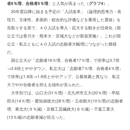
者8％増、合格者5％増
」と人気が高まった（
グラフ4
）。
20年度以降に始まる予定の「入試改革」（論理的思考力・表
現力、主体性、多面的・総合的な評価などを重視した選抜）を
先取りする形で、ＡＯ入試を導入・拡大する動きが活発化（国
公立では香川大・熊本大・宮城大などが新規実施）。これが国
公立・私立ともにＡＯ入試の志願者大幅増につながった模様
だ。
国公立大が「志願者16％増、合格者17％増」で倍率は3.7倍
→3.6倍とややダウン、私立大は「志願者7％増、合格者4％増」
で倍率は1.8倍→1.9倍とややアップ。公募推薦と異なり、私立
大でやや合格者を抑える傾向が見られた。
大学別では、山口大(31％増)・北九州市立大(20％増)・早稲
田大(14％増)・愛知淑徳大(28％増)・立命館大(10％増)の志願者
増、東北大(９％減)・京都工芸繊維大(８％減)・千葉工業大
(13％減)の志願者減が目立った。