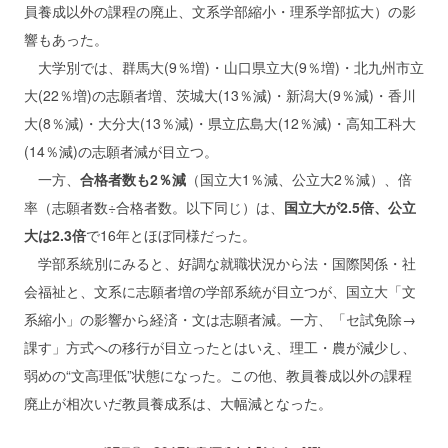
員養成以外の課程の廃止、文系学部縮小・理系学部拡大）の影
響もあった。
大学別では、群馬大(9％増)・山口県立大(9％増)・北九州市立
大(22％増)の志願者増、茨城大(13％減)・新潟大(9％減)・香川
大(8％減)・大分大(13％減)・県立広島大(12％減)・高知工科大
(14％減)の志願者減が目立つ。
一方、
合格者数も2％減
（国立大1％減、公立大2％減）、倍
率（志願者数÷合格者数。以下同じ）は、
国立大が2.5倍、公立
大は2.3倍
で16年とほぼ同様だった。
学部系統別にみると、好調な就職状況から法・国際関係・社
会福祉と、文系に志願者増の学部系統が目立つが、国立大「文
系縮小」の影響から経済・文は志願者減。一方、「セ試免除→
課す」方式への移行が目立ったとはいえ、理工・農が減少し、
弱めの“文高理低”状態になった。この他、教員養成以外の課程
廃止が相次いだ教員養成系は、大幅減となった。