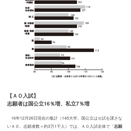
【ＡＯ入試】
志願者は国公立16％増、私立7％増
16年12月26日現在の集計（145大学。国公立はセ試を課さな
いＡＯ。志願者数＝約3万1千人）では、ＡＯ入試全体で「
志願