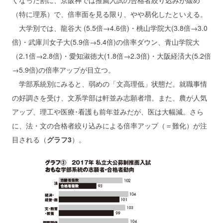
くなった割に、京阪神では推薦入試の合格者絞り込みが緩め
（特に理系）で、倍率面を見る限り、やや易化したといえる。
大学別では、龍谷大 (5.5倍→4.6倍)・桃山学院大(3.8倍→3.0
倍)・武庫川女子大(5.9倍→5.4倍)の倍率ダウン、青山学院大
（2.1倍→2.8倍)・愛知淑徳大(1.8倍→2.3倍)・大阪経済大(5.2倍
→5.9倍)の倍率アップが目立つ。
学部系統別にみると、弱めの「文高理低」状態だ。就職事情
の好調さを受け、文系学部は軒並み志願者増。また、農が人気
アップ、理工や医療･看護も前年並みだが、医は大幅減。さら
に、法・文の合格者絞り込みによる倍率アップ（＝難化）が注
目される（
グラフ3
）。