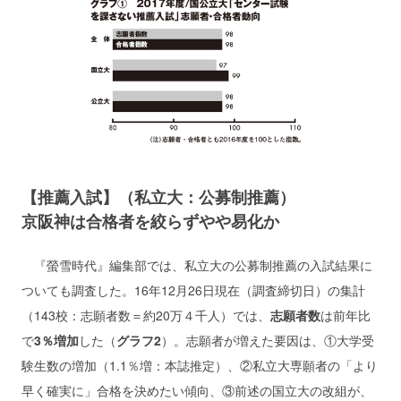
【推薦入試】（私立大：公募制推薦）
京阪神は合格者を絞らずやや易化か
『螢雪時代』編集部では、私立大の公募制推薦の入試結果に
ついても調査した。16年12月26日現在（調査締切日）の集計
（143校：志願者数＝約20万４千人）では、
志願者数
は前年比
で
3％増加
した（
グラフ2
）。志願者が増えた要因は、①大学受
験生数の増加（1.1％増：本誌推定）、②私立大専願者の「より
早く確実に」合格を決めたい傾向、③前述の国立大の改組が、