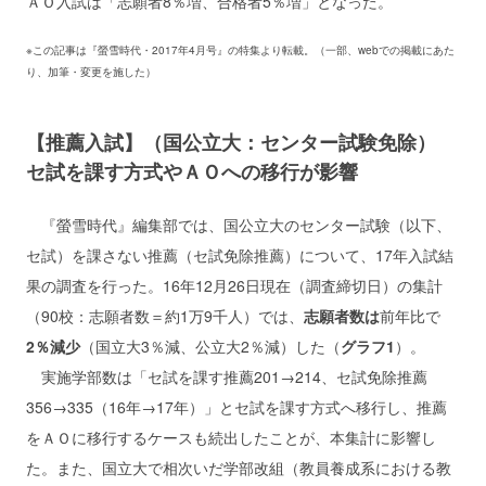
ＡＯ入試は「志願者8％増、合格者5％増」となった。
※この記事は『螢雪時代・2017年4月号』の特集より転載。（一部、webでの掲載にあた
り、加筆・変更を施した）
【推薦入試】（国公立大：センター試験免除）
セ試を課す方式やＡＯへの移行が影響
『螢雪時代』編集部では、国公立大のセンター試験（以下、
セ試）を課さない推薦（セ試免除推薦）について、17年入試結
果の調査を行った。16年12月26日現在（調査締切日）の集計
（90校：志願者数＝約1万9千人）では、
志願者数は
前年比で
2％減少
（国立大3％減、公立大2％減）した（
グラフ1
）。
実施学部数は「セ試を課す推薦201→214、セ試免除推薦
356→335（16年→17年）」とセ試を課す方式へ移行し、推薦
をＡＯに移行するケースも続出したことが、本集計に影響し
た。また、国立大で相次いだ学部改組（教員養成系における教