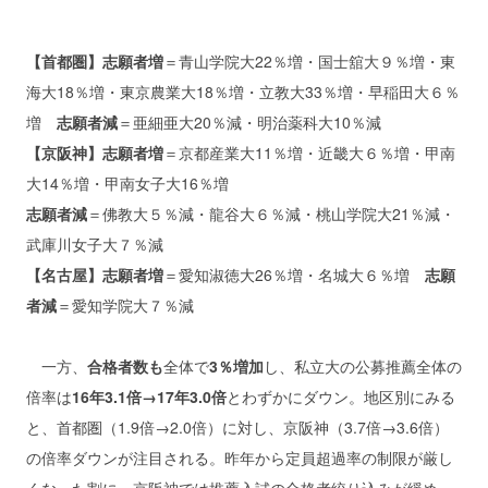
【首都圏】志願者増
＝青山学院大22％増・国士舘大９％増・東
海大18％増・東京農業大18％増・立教大33％増・早稲田大６％
増
志願者減
＝亜細亜大20％減・明治薬科大10％減
【京阪神】志願者増
＝京都産業大11％増・近畿大６％増・甲南
大14％増・甲南女子大16％増
志願者減
＝佛教大５％減・龍谷大６％減・桃山学院大21％減・
武庫川女子大７％減
【名古屋】志願者増
＝愛知淑徳大26％増・名城大６％増
志願
者減
＝愛知学院大７％減
一方、
合格者数も
全体で
3％増加
し、私立大の公募推薦全体の
倍率は
16年3.1倍→17年3.0倍
とわずかにダウン。地区別にみる
と、首都圏（1.9倍→2.0倍）に対し、京阪神（3.7倍→3.6倍）
の倍率ダウンが注目される。昨年から定員超過率の制限が厳し