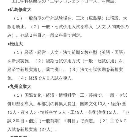
工に学科横断型の「工学プロジェクトコース」を新設。
●広島修道大
（１）一般前期の学外試験場を、三次（広島県）に増設、大
阪を廃止。（２）一般・セ試併用入試を導入（人文‐人間関係の
み）。セ試２科目と一般２科目で判定。
●松山大
（１）経済・経営・人文・法で前期２教科型（英語・国語）
を新規実施。（２）後期セ試併用方式（一般・セ試併用）を、
経済で新規実施し、薬で廃止。（３）法でセ試後期を新規実
施。（４）経済でＡＯ入試を導入。
●九州産業大
（１）国際文化・経済・情報科学・工・芸術で、一般・セ試
併用型を導入。学部別の募集人員は、国際文化10人・経済<昼
15人・夜４人>・情報科学５人・工19人・芸術(美術)２人。「セ
試２科目＋個別（一般前期）１科目」で判定。（２）工でＡＯ
入試を新規実施（27人）。