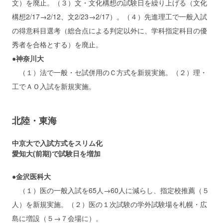
文）を廃止。（３）文・文化構想の試験日を繰り上げる（文化
構想2/17→2/12、文2/23→2/17）。（４）先進理工で一般入試
の得意科目選考（総合点による判定以外に、学科指定科目の優
秀者を合格とする）を廃止。
●神奈川大
（１）法で一般・セ試併用のＣ方式を新規実施。（２）理・
工でＡＯ入試を新規実施。
北陸・東海
中京大で入試方式をスリム化
愛知大(前期)で試験日を増加
●金沢医科大
（１）医の一般入試を65人→60人に減らし、指定校推薦（５
人）を新規実施。（２）医の１次試験の学外試験場を札幌・広
島に増設（５→７会場に）。