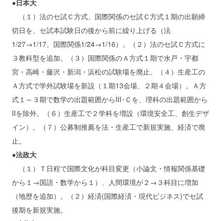
●日本大
（１）法のセ試Ｃ方式、国際関係のセ試Ｃ方式１期の出願締
切日を、セ試本試験日の後から前に繰り上げる（法
1/27→1/17、国際関係1/24→1/16）。（２）法のセ試Ｃ方式に
３教科型を追加。（３）国際関係のＡ方式１期で水戸・宇都
宮・高崎・藤沢・新潟・浜松の試験場を廃止。（４）生産工の
Ａ方式で学外試験場を新設（１期13会場、２期４会場）。Ａ方
式１～３期で数学の出題範囲からIII･Ｃを、理科の出題範囲から
IIを除外。（６）生産工で２学科を増設（環境安全工、創生デザ
イン）。（７）公募制推薦を法・生産工で新規実施、経済で廃
止。
●法政大
（１）Ｔ日程で国際文化が科目変更（小論文・情報関係基礎
から１→国語・数学から１）、人間環境が２→３科目に増加
（地歴を追加）。（２）経済(国際経済・現代ビジネス)でセ試
後期を新規実施。