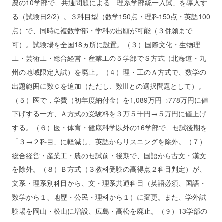
農の10学部で、共通問題による「理系学部統一入試」を導入す
る（試験日2/2）。３科目型（数学150点・理科150点・英語100
点）で、同時に複数学部・学科の出願が可能（３併願まで
可）。試験場を全国18ヵ所に設置。（３）国際文化・生物理
工・芸術工・総合経営・産業工の５学部でＳ方式（北海道・九
州の地域限定入試）を廃止。（４）理・工のＡ方式で、数学の
出題範囲に数Ｃを追加（ただし、数IIIとの選択問題として）。
（５）医で，学費（初年度納付金）を1,089万円→778万円に値
下げする一方、Ａ方式の受験料を３万５千円→５万円に値上げ
する。（６）医・体育・健康科学以外の16学部で、セ試後期を
「３→２科目」に軽減し、英語からリスニングを除外。（７）
総合経営・産業工・農のセ試前・後期で、国語から古文・漢文
を除外。（８）Ｂ方式（３教科受験の高得点２科目判定）が、
文系・理系別科目から、文・理系共通科目（英語必須、国語・
数学から１、地歴・公民・理科から１）に変更。また、学外試
験場を岡山・松山に増設、広島・高松を廃止。（９）13学部の