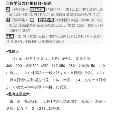
●札幌大
（1）法・経営を各２→１学科に統合し、定員を法
300→220、経済300→250、経営350→280、外国語150→110
に縮小。（２）外国語の一般入試をＡ・Ｂ日程に分割。（３）
一般Ａ日程の試験場を北見・帯広に増設。（４）文化のＢ日程
が「小論文→学科試験２科目」に変更。
●北海道医療大
歯・薬・看護福祉・心理科学のセ試後期で、英語が「必須→
選択」になり、３→２科目に軽減。