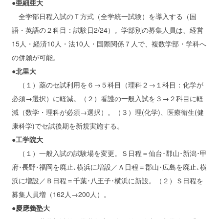
●亜細亜大
全学部日程入試のＴ方式（全学統一試験）を導入する（国
語・英語の２科目：試験日2/24）。学部別の募集人員は、経営
15人・経済10人・法10人・国際関係７人で、複数学部・学科へ
の併願が可能。
●北里大
（１）薬のセ試利用を６→５科目（理科２→１科目：化学が
必須→選択）に軽減。（２）看護の一般入試を３→２科目に軽
減（数学・理科が必須→選択）。（３）理(化学)、医療衛生(健
康科学)でセ試後期を新規実施する。
●工学院大
（１）一般入試の試験場を変更。Ｓ日程＝仙台･郡山･新潟･甲
府･長野･福岡を廃止､横浜に増設／Ａ日程＝郡山･広島を廃止､横
浜に増設／Ｂ日程＝千葉･八王子･横浜に新設。（２）Ｓ日程を
募集人員増（162人→200人）。
●慶應義塾大