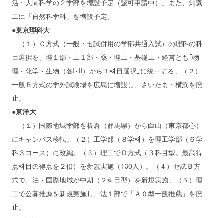
活・人間科学の２学部を増設予定（認可申請中）。また、知識
工に「自然科学科」を増設予定。
●東京理科大
（１）Ｃ方式（一般・セ試併用の学部共通入試）の理科の科
目選択を、理１部・工１部・薬・理工・基礎工・経営とも｢物
理・化学・生物（各I･II）から１科目選択｣に統一する。（２）
一般Ｂ方式の学外試験場を広島に増設し、さいたま・横浜を廃
止。
●東洋大
（１）国際地域学部を板倉（群馬県）から白山（東京都心）
にキャンパス移転。（２）工学部（８学科）を理工学部（６学
科３コース）に改編。（３）理工でＤ方式（３科目型。最高得
点科目の得点を２倍）を新規実施（130人）。（４）セ試Ｂ方
式で、法・国際地域が中期（２科目型）を新規実施。（５）理
工で公募推薦を新規実施し、法１部で「ＡＯ型一般推薦」を廃
止。