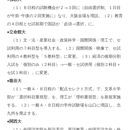
（１）Ｂ日程の試験機会が２→３回に（自由選択制。１日目
が午前･午後の２回実施に）なり、大阪会場を増設。（２）教育
のＡ日程とセ試前期で国語が「必須→選択」に。
●立命館大
（１）文・法・産業社会・政策科学・国際関係・理工で、セ
試利用の７科目型を導入する。（２）国際関係・映像で、セ試
利用の４教科型を「５教科型」に変更。（３）経済の後期分割
入試を「個別のみ（２科目）→一般・セ試併用（個別２科目＋
セ試１科目）」に変更。
●龍谷大
（１）一般Ａ・Ｂ日程の「配点セレクト方式」で、文系６学
部が「選択科目重視型」を、理工が「理科重視型」を新規実施
する。（２）一般Ａ・Ｂ日程の学外試験場を山口に増設し、北
九州を廃止する。
●関西大
（１）外国語学部を新設予定。英語教育・中国言語文化・外