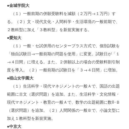
●金城学院大
（１）一般前期の併願受験料を減額（２万円→１万円）す
る。（２）文・現代文化・人間科学・生活環境の一般前期で、
２教科型に加え「３教科型」を新規実施する。
●愛知大
（１）一般・セ試併用のセンタープラス方式で、個別試験を
「独自試験日→一般前期の問題を使用」に変更。試験日が「１
→４日間」に増える。また、２併願以上の場合の受験料割引制
度を導入。（２）一般前期の試験日を「３→４日間」に増加。
●椙山女学園大
（１）生活科学・現代マネジメントの一般Ａで、国語の出題
範囲に古文（選択問題）を追加。また、生活科学・文化情報・
現代マネジメント・教育の一般Ａで、数学の出題範囲に数II･Ｂ
（選択問題）を追加。（２）人間関係の一般Ｂで、小論文型に
加え１教科型を新規実施。
●中京大