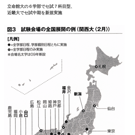
立命館大の６学部でセ試７科目型、
近畿大でセ試中期を新規実施