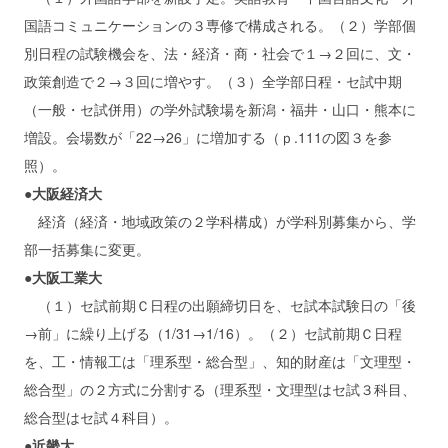
国語コミュニケーションの３専修で構成される。（２）学部個
別日程の試験機会を、法・経済・商・社会で１→２回に、文・
政策創造で２→３回に増やす。（３）全学部日程・セ試中期
（一般・セ試併用）の学外試験場を新潟・福井・山口・熊本に
増設。会場数が「22→26」に増加する（ｐ.111の図３を参
照）。
●大阪経済大
経済（経済・地域政策の２学科構成）が学科別募集から、学
部一括募集に変更。
●大阪工業大
（１）セ試前期Ｃ日程の出願締切日を、セ試本試験日の「後
→前」に繰り上げる（1/31→1/16）。（２）セ試前期Ｃ日程
を、工・情報工は「理系型・総合型」、知的財産は「文理型・
総合型」の２方式に分割する（理系型・文理型はセ試３科目、
総合型はセ試４科目）。
●近畿大