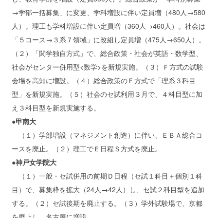
→学部一括募集」に変更、学科増設に伴い定員増（480人→580
人）。理工も学科増設に伴い定員増（360人→460人）。社会は
「５コース→３系７領域」に改組し定員増（475人→650人）。
（２）「関学独自方式」で、総合政策・社会が英語・数学型、
社会がセンター併用型<数学>を新規実施。（３）Ｆ方式の試験
会場を高知に増設。（４）総合政策のＦ方式で「理系３科目
型」を新規実施。（５）社会のセ試利用３月で、４科目型に加
え３科目型を新規実施する。
●甲南大
（１）学部増設（マネジメント創造）に伴い、ＥＢＡ総合コ
ースを廃止。（２）理工でＥ日程Ｓ方式を廃止。
●神戸女学院大
（１）一般・セ試併用の前期Ｄ日程（セ試１科目＋個別１科
目）で、募集枠を拡大（24人→42人）し、セ試２科目型を追加
する。（２）セ試後期を廃止する。（３）学外試験場で、京都
を廃止し、名古屋に増設。