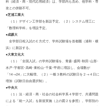
科（経済・商・現代応用経済）は、学部内も含め、他学科・専
攻との併願不可。
●芝浦工業大
（１）デザイン工学部を新設予定。（２）システム理工に
「数理科学科」を増設予定。
●成蹊大
全学部日程入試のＥ方式で、学外試験場を首都圏（浦和・横
浜）に新設する。
●大東文化大
（１）「全国入試」の学外試験場を、青森･盛岡･秋田･山形･
水戸･宇都宮･高崎･東松山･千葉･甲府に増設し、会場数が
「14→24」に大幅増。（２）一般３教科の試験日を２→４日に
増加（試験日自由選択制）。
●中央大
（１）法・経済・商・社会の社会科学系４学部で、共通問題
による「統一入試」を新規実施（上の図２を参照）。学部別の