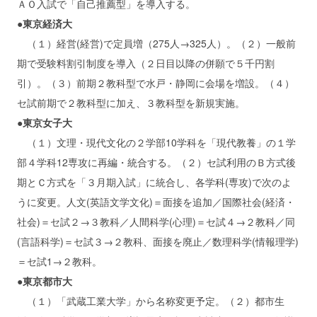
ＡＯ入試で「自己推薦型」を導入する。
●東京経済大
（１）経営(経営)で定員増（275人→325人）。（２）一般前
期で受験料割引制度を導入（２日目以降の併願で５千円割
引）。（３）前期２教科型で水戸・静岡に会場を増設。（４）
セ試前期で２教科型に加え、３教科型を新規実施。
●東京女子大
（１）文理・現代文化の２学部10学科を「現代教養」の１学
部４学科12専攻に再編・統合する。（２）セ試利用のＢ方式後
期とＣ方式を「３月期入試」に統合し、各学科(専攻)で次のよ
うに変更。人文(英語文学文化)＝面接を追加／国際社会(経済・
社会)＝セ試２→３教科／人間科学(心理)＝セ試４→２教科／同
(言語科学)＝セ試３→２教科、面接を廃止／数理科学(情報理学)
＝セ試1→２教科。
●東京都市大
（１）「武蔵工業大学」から名称変更予定。（２）都市生