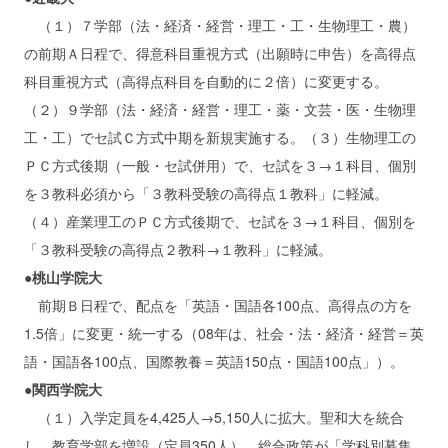
（１）７学部（法・経済・経営・理工・工・生物理工・農）
の前期Ａ日程で、得意科目重視方式（出願時に申告）を高得点
科目重視方式（高得点科目を自動的に２倍）に変更する。
（２）９学部（法・経済・経営・理工・薬・文芸・医・生物理
工・工）でセ試Ｃ方式中期を新規実施する。（３）生物理工の
ＰＣ方式後期（一般・セ試併用）で、セ試を３→１科目、個別
を３教科必須から「３教科受験の高得点１教科」に軽減。
（４）産業理工のＰＣ方式後期で、セ試を３→１科目、個別を
「３教科受験の高得点２教科→１教科」に軽減。
●桃山学院大
前期Ｂ日程で、配点を「英語・国語各100点、高得点の方を
1.5倍」に変更・統一する（08年は、社会・法・経済・経営＝英
語・国語各100点、国際教養＝英語150点・国語100点」）。
●関西学院大
（１）入学定員を4,425人→5,150人に拡大。聖和大を統合
し、教育学部を増設（定員350人）。総合政策が「学科別募集