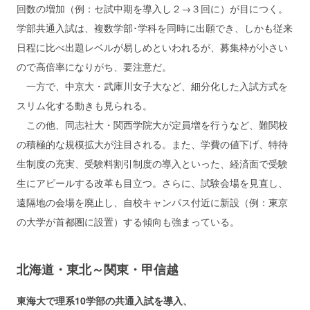
回数の増加（例：セ試中期を導入し２→３回に）が目につく。
学部共通入試は、複数学部･学科を同時に出願でき、しかも従来
日程に比べ出題レベルが易しめといわれるが、募集枠が小さい
ので高倍率になりがち、要注意だ。
一方で、中京大・武庫川女子大など、細分化した入試方式を
スリム化する動きも見られる。
この他、同志社大・関西学院大が定員増を行うなど、難関校
の積極的な規模拡大が注目される。また、学費の値下げ、特待
生制度の充実、受験料割引制度の導入といった、経済面で受験
生にアピールする改革も目立つ。さらに、試験会場を見直し、
遠隔地の会場を廃止し、自校キャンパス付近に新設（例：東京
の大学が首都圏に設置）する傾向も強まっている。
北海道・東北～関東・甲信越
東海大で理系10学部の共通入試を導入、