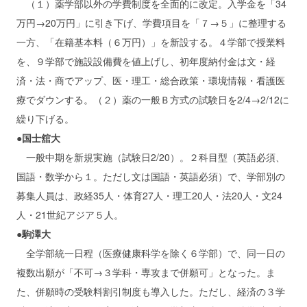
（１）薬学部以外の学費制度を全面的に改定。入学金を「34
万円→20万円」に引き下げ、学費項目を「７→５」に整理する
一方、「在籍基本料（６万円）」を新設する。４学部で授業料
を、９学部で施設設備費を値上げし、初年度納付金は文・経
済・法・商でアップ、医・理工・総合政策・環境情報・看護医
療でダウンする。（２）薬の一般Ｂ方式の試験日を2/4→2/12に
繰り下げる。
●国士舘大
一般中期を新規実施（試験日2/20）。２科目型（英語必須、
国語・数学から１。ただし文は国語・英語必須）で、学部別の
募集人員は、政経35人・体育27人・理工20人・法20人・文24
人・21世紀アジア５人。
●駒澤大
全学部統一日程（医療健康科学を除く６学部）で、同一日の
複数出願が「不可→３学科・専攻まで併願可」となった。ま
た、併願時の受験料割引制度も導入した。ただし、経済の３学