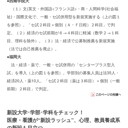
●西南学院大
（１）文(英文・外国語<フランス語>・商・人間科学(社会福
祉)・国際文化で、一般・セ試併用型を新規実施する（上の図１
を参照）。「セ試２科目＋個別（Ａ・Ｆ日程）２科目」で判
定。（２）経済のセ試前期が６→４科目に軽減（数学２→１科
目、理科を除外）。（３）法・経済で公募制推薦を新規実施
（法では自己推薦を廃止）。
●福岡大
法・経済・薬で、一般・セ試併用の「センタープラス型入
試」を導入（上の図１を参照）。学部別の募集人員は法35人・
経済20人・薬10人。「セ試２科目（薬は３科目）＋個別（一般
前期）２科目」で判定。
新設大学･学部･学科をチェック！
医療・看護が“新設ラッシュ”、心理、教員養成系
の新設も目立つ