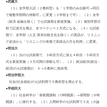
●武蔵大
（１）全学部入試（２教科型）を「１学部のみ出願可→同日
で複数学部間の併願可」に変更（３学部まで可）。（２）全学
（経済‐金融を除く）でセ試後期を新規実施。（３）個別学部日
程で記述式を廃止、全マークシート方式になる。（４）セ試前
期で、全学部（人文‐英米比較文化を除く）の英語が、リスニン
グ必須から「リスニングの有無で高得点の方を利用」に変更。
●明治大
（１）法のセ試前期で、３科目方式に加え４科目・５科目方
式を新規実施（３方式間の併願も可）。（２）政治経済(政治・
経済)のセ試後期が、４→６教科に負担増。
●明治学院大
社会(社会福祉)のセ試利用で５教科型を廃止する。
●早稲田大
（１）社会科学が「昼夜開講制（13時開講）→昼間部（９時
開講）」に移行する。（２）人間科学のセ試利用で２次（小論