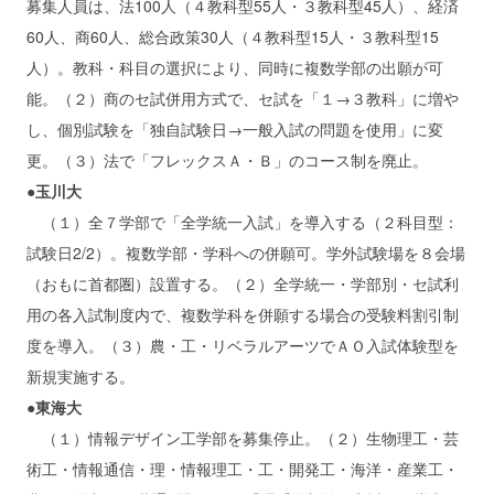
募集人員は、法100人（４教科型55人・３教科型45人）、経済
60人、商60人、総合政策30人（４教科型15人・３教科型15
人）。教科・科目の選択により、同時に複数学部の出願が可
能。（２）商のセ試併用方式で、セ試を「１→３教科」に増や
し、個別試験を「独自試験日→一般入試の問題を使用」に変
更。（３）法で「フレックスＡ・Ｂ」のコース制を廃止。
●玉川大
（１）全７学部で「全学統一入試」を導入する（２科目型：
試験日2/2）。複数学部・学科への併願可。学外試験場を８会場
（おもに首都圏）設置する。（２）全学統一・学部別・セ試利
用の各入試制度内で、複数学科を併願する場合の受験料割引制
度を導入。（３）農・工・リベラルアーツでＡＯ入試体験型を
新規実施する。
●東海大
（１）情報デザイン工学部を募集停止。（２）生物理工・芸
術工・情報通信・理・情報理工・工・開発工・海洋・産業工・