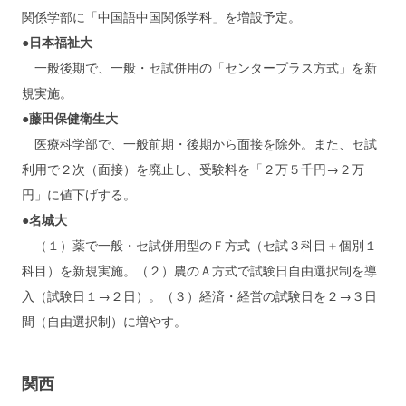
関係学部に「中国語中国関係学科」を増設予定。
●日本福祉大
一般後期で、一般・セ試併用の「センタープラス方式」を新
規実施。
●藤田保健衛生大
医療科学部で、一般前期・後期から面接を除外。また、セ試
利用で２次（面接）を廃止し、受験料を「２万５千円→２万
円」に値下げする。
●名城大
（１）薬で一般・セ試併用型のＦ方式（セ試３科目＋個別１
科目）を新規実施。（２）農のＡ方式で試験日自由選択制を導
入（試験日１→２日）。（３）経済・経営の試験日を２→３日
間（自由選択制）に増やす。
関西