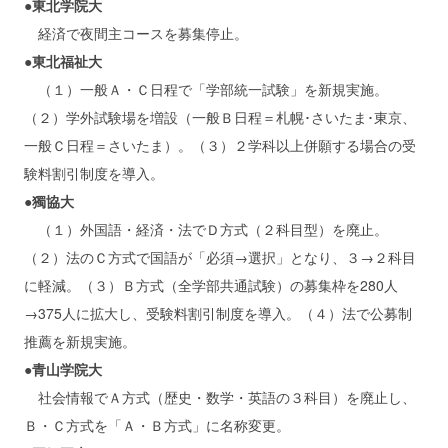
●東北学院大
経済で夜間主コースを募集停止。
●東北福祉大
（１）一般Ａ・Ｃ日程で「学部統一試験」を新規実施。
（２）学外試験場を増設（一般Ｂ日程＝札幌･さいたま･東京、
一般Ｃ日程＝さいたま）。（３）２学科以上併願する場合の受
験料割引制度を導入。
●獨協大
（１）外国語・経済・法でＤ方式（２科目型）を廃止。
（２）法のＣ方式で国語が「必須→選択」となり、３→２科目
に軽減。（３）Ｂ方式（全学部共通試験）の募集枠を280人
→375人に拡大し、受験料割引制度を導入。（４）法で公募制
推薦を新規実施。
●青山学院大
社会情報でＡ方式（歴史・数学・英語の３科目）を廃止し、
Ｂ・Ｃ方式を「Ａ・Ｂ方式」に名称変更。