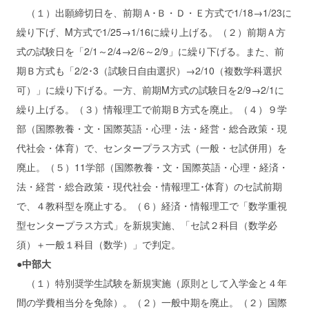
（１）出願締切日を、前期Ａ･Ｂ・Ｄ・Ｅ方式で1/18→1/23に
繰り下げ、M方式で1/25→1/16に繰り上げる。（２）前期Ａ方
式の試験日を「2/1～2/4→2/6～2/9」に繰り下げる。また、前
期Ｂ方式も「2/2･3（試験日自由選択）→2/10（複数学科選択
可）」に繰り下げる。一方、前期M方式の試験日を2/9→2/1に
繰り上げる。（３）情報理工で前期Ｂ方式を廃止。（４）９学
部（国際教養・文・国際英語・心理・法・経営・総合政策・現
代社会・体育）で、センタープラス方式（一般・セ試併用）を
廃止。（５）11学部（国際教養・文・国際英語・心理・経済・
法・経営・総合政策・現代社会・情報理工･体育）のセ試前期
で、４教科型を廃止する。（６）経済・情報理工で「数学重視
型センタープラス方式」を新規実施、「セ試２科目（数学必
須）＋一般１科目（数学）」で判定。
●中部大
（１）特別奨学生試験を新規実施（原則として入学金と４年
間の学費相当分を免除）。（２）一般中期を廃止。（２）国際