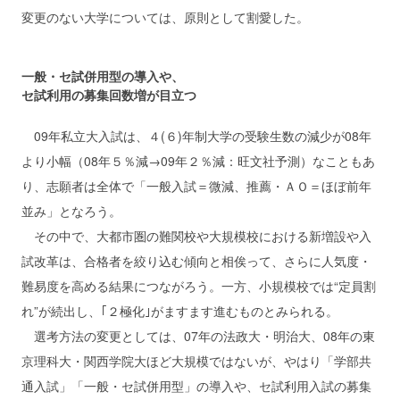
変更のない大学については、原則として割愛した。
一般・セ試併用型の導入や、
セ試利用の募集回数増が目立つ
09年私立大入試は、４(６)年制大学の受験生数の減少が08年
より小幅（08年５％減→09年２％減：旺文社予測）なこともあ
り、志願者は全体で「一般入試＝微減、推薦・ＡＯ＝ほぼ前年
並み」となろう。
その中で、大都市圏の難関校や大規模校における新増設や入
試改革は、合格者を絞り込む傾向と相俟って、さらに人気度・
難易度を高める結果につながろう。一方、小規模校では“定員割
れ”が続出し、｢２極化｣がますます進むものとみられる。
選考方法の変更としては、07年の法政大・明治大、08年の東
京理科大・関西学院大ほど大規模ではないが、やはり「学部共
通入試」「一般・セ試併用型」の導入や、セ試利用入試の募集