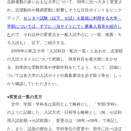
志願者数の多いおもな大学について、08年に比べ大きく変更さ
れ、志望動向や難易変動に影響しそうな注目ポイントをピック
アップ。
センター試験（以下、セ試）を新規に利用する大学・
学部については、すでに（当サイトにて）募集人員等を紹介し
た
ので、それ以外の変更点を一般入試中心に（一部、推薦・Ａ
Ｏ入試も）、以下、ご紹介する。
2009年の私立大学『入試科目・配点一覧』とあわせ、志望校
の入試スタイルについて把握し、得意科目を最大限に生かせ
る、効率的な受験対策や併願作戦をたてよう。そして、詳細に
ついては各大学の入試ガイドや募集要項を必ず取り寄せ、しっ
かり確認していただきたい。
●変更点一覧の見方
文中、学部・学科名は原則として略称とし、「学部(学科)」
のように記載した。入試方式・日程等も略称とし（例：セ試利
用入試前期→セ試前期）、変更点は「08年→09年」で表記し
た。また、誌面の都合上、学科単位の変更や、前年に比べほぼ