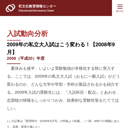
旺文社
教育情報センター
Educational Information Center
入試動向分析
2009年の私立大入試はこう変わる！【2008年9
月】
2008（平成20）年度
夏休みも後半、いよいよ受験勉強が本格化する秋に突入す
る。ここでは、2009年の私立大入試（おもに一般入試）がどう
変わるのか、どんな大学や学部・学科が新設されるかを紹介す
る。2009年入試の受験生には、『入試科目・配点』とあわせ、
志望校の情報をしっかりつかみ、効果的な受験対策をたててほ
しい。
※この記事は『螢雪時代・2008年9月号』の特集より転載。（一部、webでの掲載にあた
り、加筆・変更を施した）