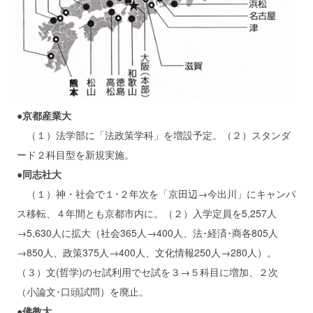
●京都産業大
（１）法学部に「法政策学科」を増設予定。（２）スタンダ
ード２科目型を新規実施。
●同志社大
（１）神・社会で１･２年次を「京田辺→今出川」にキャンパ
ス移転、４年間とも京都市内に。（２）入学定員を5,257人
→5,630人に拡大（社会365人→400人、法･経済･商各805人
→850人、政策375人→400人、文化情報250人→280人）。
（３）文(哲学)のセ試利用でセ試を３→５科目に増加、２次
（小論文･口頭試問）を廃止。
●佛教大