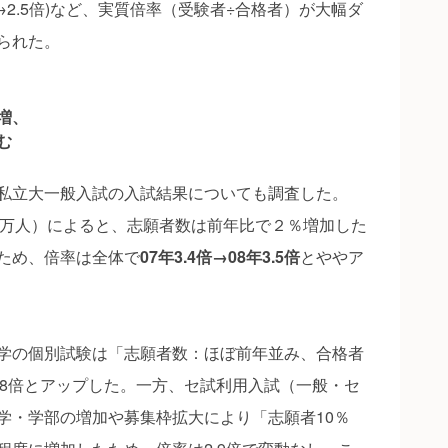
5倍→2.5倍)など、実質倍率（受験者÷合格者）が大幅ダ
られた。
増、
む
私立大一般入試の入試結果についても調査した。
8.1万人）によると、志願者数は前年比で２％増加した
ため、倍率は全体で
07年3.4倍→08年3.5倍
とややア
学の個別試験は「志願者数：ほぼ前年並み、合格者
3.8倍とアップした。一方、セ試利用入試（一般・セ
学・学部の増加や募集枠拡大により「志願者10％