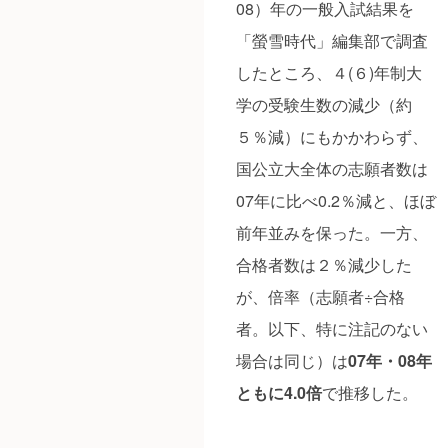
08）年の一般入試結果を
「螢雪時代」編集部で調査
したところ、４(６)年制大
学の受験生数の減少（約
５％減）にもかかわらず、
国公立大全体の志願者数は
07年に比べ0.2％減と、ほぼ
前年並みを保った。一方、
合格者数は２％減少した
が、倍率（志願者÷合格
者。以下、特に注記のない
場合は同じ）は
07年・08年
ともに4.0倍
で推移した。