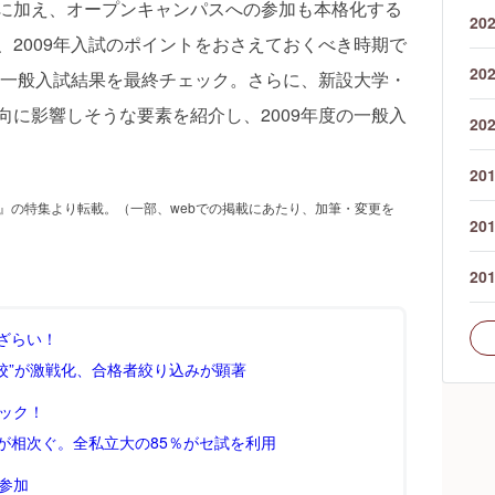
に加え、オープンキャンパスへの参加も本格化する
20
、2009年入試のポイントをおさえておくべき時期で
20
度の一般入試結果を最終チェック。さらに、新設大学・
向に影響しそうな要素を紹介し、2009年度の一般入
20
20
号』の特集より転載。（一部、webでの掲載にあたり、加筆・変更を
20
20
ざらい！
校”が激戦化、合格者絞り込みが顕著
ェック！
が相次ぐ。全私立大の85％がセ試を利用
参加