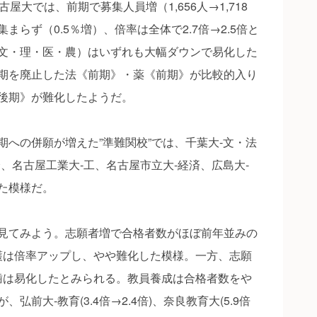
大では、前期で募集人員増（1,656人→1,718
らず（0.5％増）、倍率は全体で2.7倍→2.5倍と
文・理・医・農）はいずれも大幅ダウンで易化した
期を廃止した法《前期》・薬《前期》が比較的入り
後期》が難化したようだ。
への併願が増えた”準難関校”では、千葉大‐文・法
、名古屋工業大‐工、名古屋市立大‐経済、広島大‐
た模様だ。
見てみよう。志願者増で合格者数がほぼ前年並みの
看護は倍率アップし、やや難化した模様。一方、志願
歯は易化したとみられる。教員養成は合格者数をや
前大‐教育(3.4倍→2.4倍)、奈良教育大(5.9倍