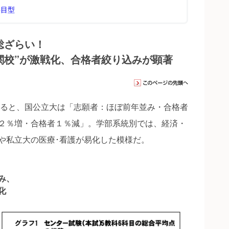
科目型
総ざらい！
関校”が激戦化、合格者絞り込みが顕著
見ると、国公立大は「志願者：ほぼ前年並み・合格者
２％増・合格者１％減」。学部系統別では、経済・
や私立大の医療･看護が易化した模様だ。
み、
化