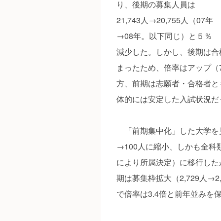
り、後期の募集人員は
21,743人→20,755人（07年
→08年。以下同じ）と５％
減少した。しかし、後期は合
まったため、倍率はアップ（7
方、前期は志願者・合格者と
体的には安定した入試状況だ
「前期集中化」した大学を見
→100人に縮小、しかも全
により所属決定）に移行したが
期は募集枠拡大（2,729人→
で倍率は3.4倍と前年並みを