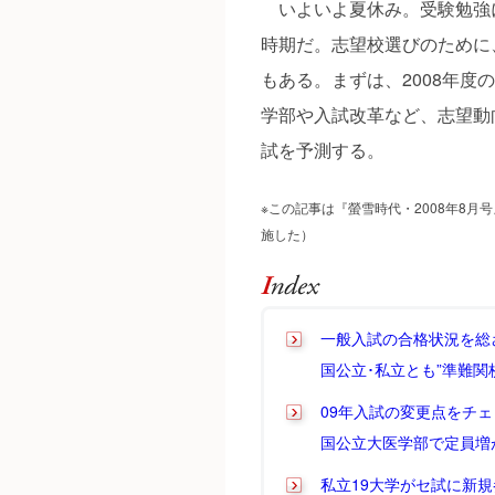
いよいよ夏休み。受験勉強
時期だ。志望校選びのために
もある。まずは、2008年
学部や入試改革など、志望動
試を予測する。
※この記事は『螢雪時代・2008年8月
施した）
一般入試の合格状況を総
国公立･私立とも”準難関
09年入試の変更点をチ
国公立大医学部で定員増
私立19大学がセ試に新規