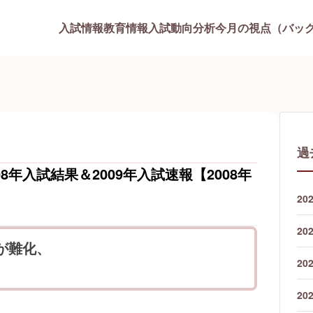
入試情報
教育情報
入試動向分析
今月の視点（バッ
過
8年入試結果＆2009年入試速報【2008年
20
20
工が難化、
20
！
20