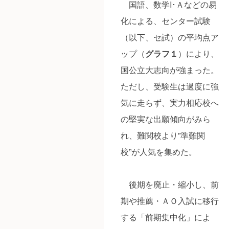
国語、数学I･Ａなどの易
化による、センター試験
（以下、セ試）の平均点ア
ップ（
グラフ１
）により、
国公立大志向が強まった。
ただし、受験生は過度に強
気に走らず、実力相応校へ
の堅実な出願傾向がみら
れ、難関校より”準難関
校”が人気を集めた。
後期を廃止・縮小し、前
期や推薦・ＡＯ入試に移行
する「前期集中化」によ