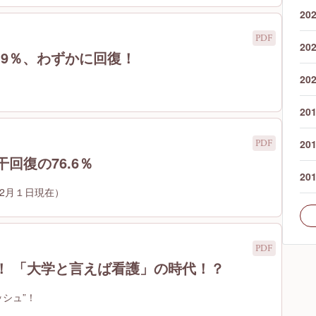
20
20
.9％、わずかに回復！
20
20
20
回復の76.6％
20
12月１日現在）
科！ 「大学と言えば看護」の時代！？
ッシュ”！