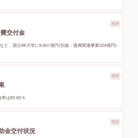
営費交付金
円など、国立86大学に9,601億円(別途：復興関連事業324億円)
果
率は83.60％
補助金交付状況