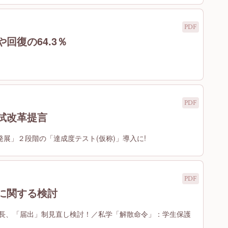
回復の64.3％
試改革提言
発展」２段階の「達成度テスト(仮称)」導入に!
に関する検討
長、「届出」制見直し検討！／私学「解散命令」：学生保護