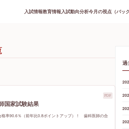
入試情報
教育情報
入試動向分析
今月の視点（バッ
覧
過
20
20
医師国家試験結果
20
合格率90.6％（前年比0.8ポイントアップ）！ 歯科医師の合
20