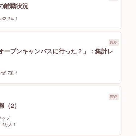
の離職状況
2.2％！
オープンキャンパスに行った？」：集計レ
は約7割！
報（2）
アップ
.2万人！