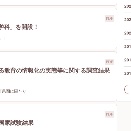
20
20
学科」を開設！
20
ト！
20
20
ける教育の情報化の実態等に関する調査結果
20
府県間に隔たり
士国家試験結果