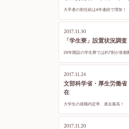
大卒者の初任給は4年連続で増加！
2017.11.30
「学生寮」設置状況調査
29年開設の学生寮では約7割が首都
2017.11.24
文部科学省・厚生労働省 
在
大学生の就職内定率、過去最高！
2017.11.20