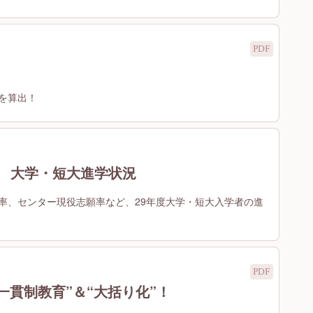
を算出！
別 大学・短大進学状況
率、センター現役志願率など、29年度大学・短大入学者の進
一貫制教育”＆“大括り化”！