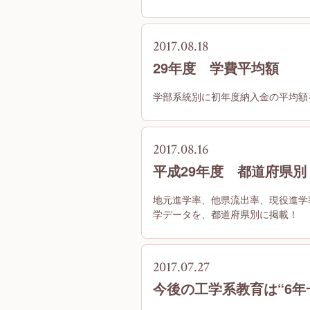
2017.08.18
29年度 学費平均額
学部系統別に初年度納入金の平均額
2017.08.16
平成29年度 都道府県
地元進学率、他県流出率、現役進学
学データを、都道府県別に掲載！
2017.07.27
今後の工学系教育は“6年