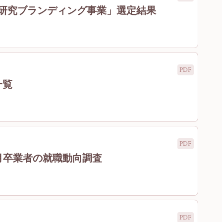
学研究ブランディング事業」選定結果
一覧
月卒業者の就職動向調査