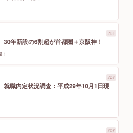
 30年新設の6割超が首都圏＋京阪神！
圏！
就職内定状況調査：平成29年10月1日現