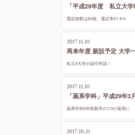
「平成29年度 私立大
選定校数は60校、選定率31.9％
2017.11.10
再来年度 新設予定 大学
私立4大学が認可申請！
2017.11.10
「薬系学科」平成29年3
薬系学科6年制新卒の1/3が薬局に
2017.10.31