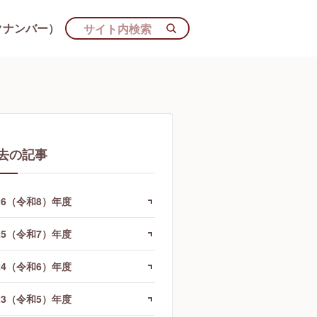
クナンバー）
去の記事
26（令和8）年度
25（令和7）年度
24（令和6）年度
23（令和5）年度