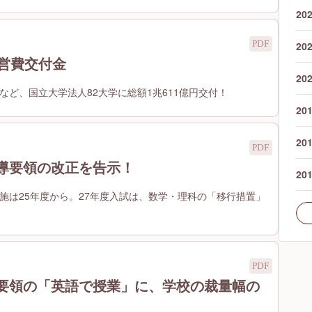
20
20
運営費交付金
20
億円など、国立大学法人82大学に総額1兆611億円交付！
20
20
導要領の改正を告示！
20
施は25年度から。27年度入試は、数学・理科の「移行措置」
要領の「英語で授業」に、学校の裁量幅の