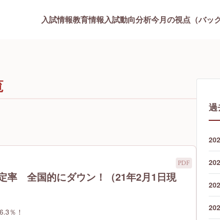
入試情報
教育情報
入試動向分析
今月の視点（バッ
覧
過
20
20
定率 全国的にダウン！（21年2月1日現
20
20
6.3％！