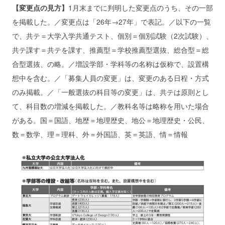
【変更点の見方】
1月末までに判明した変更点のうち、その一部
を掲載した。／変更点は「26年→27年」で表記。／以下の一覧
で、共テ＝大学入学共通テスト、個別＝個別試験（2次試験）、
共テ課す＝共テを課す、推薦型＝学校推薦型選抜、総合型＝総
合型選抜、の略。／増設学部・学科等の名称は仮称で、設置構
想中を含む。／「募集人員の変更」は、変更のある日程・方式
のみ掲載。／「一般選抜の科目等の変更」は、共テは原則とし
て、科目数の増減を掲載した。／教科名等は略称を用いた場合
がある。国＝国語、地歴＝地理歴史、地公＝地理歴史・公民、
数＝数学、理＝理科、外＝外国語、英＝英語、情＝情報