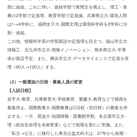
部に改組。これに伴い、政経学部で夜間主を廃止し、理工・食
農の2学部で定員増、教育学部で定員減。兵庫県立大‐環境人間
は1→4学科に、福岡女子大‐国際文理は環境科学科を2学科に分
割・改組。
この他、情報科学系の学部新設や定員増も目立つ。福山市立大‐
情報工、北九州市立大‐情報イノベーション、熊本県立大‐半導
体が新設予定。また、横浜市立大‐データサイエンスで定員を倍
増（60人→120人）する。
（2）一般選抜の日程・募集人員の変更
【入試日程】
岩手大‐教育、兵庫教育大‐学校教育、愛媛大‐教育などで後期を
募集停止。国際教養大‐国際教養はC日程（別日程）の募集を停
止する。一方、筑波大‐知識情報・図書館学類、名古屋市立大‐
理（総合生命理を名称変更）などで前期を新たに実施。また、
「私立→公立」に移行した東北公益文科大は、27年から前期・