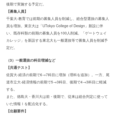
後期で実施する予定だ。
【募集人員】
千葉大‐教育では前期の募集人員を削減し、総合型選抜の募集人
員を増加。東京大は「UTokyo College of Design」新設に伴
い、既存科類の前期の募集人員を100人削減。「ゲートウェイ
カレッジ」を新設する東北大も一般選抜等で募集人員を削減予
定だ。
（3）一般選抜の科目増減など
【共通テスト】
佐賀大‐経済の前期で6→7科目に増加（理科を追加）。一方、尾
道市立大‐経済情報の前期で5→3科目、後期で4→3科目に軽減
する。
また、徳島大・香川大は前・後期で、従来は総合判定に使って
いた情報Ⅰを配点化する。
【出願要件】