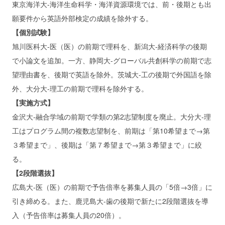
東京海洋大‐海洋生命科学・海洋資源環境では、前・後期とも出
願要件から英語外部検定の成績を除外する。
【個別試験】
旭川医科大‐医（医）の前期で理科を、新潟大‐経済科学の後期
で小論文を追加。一方、静岡大‐グローバル共創科学の前期で志
望理由書を、後期で英語を除外。茨城大‐工の後期で外国語を除
外、大分大‐理工の前期で理科を除外する。
【実施方式】
金沢大‐融合学域の前期で学類の第2志望制度を廃止。大分大‐理
工はプログラム間の複数志望制を、前期は「第10希望まで→第
３希望まで」、後期は「第７希望まで→第３希望まで」に絞
る。
【2段階選抜】
広島大‐医（医）の前期で予告倍率を募集人員の「5倍→3倍」に
引き締める。また、鹿児島大‐歯の後期で新たに2段階選抜を導
入（予告倍率は募集人員の20倍）。