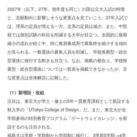
2027年（以下、27年。他年度も同じ）の国公立大入試の特徴
と、志願動向に影響しそうな変更点を見ていこう。27年入試で
は、理系の定員が増える一方、文系の定員は減少。また、中堅
校では個別試験の科目を削減する大学が目立つ。全国的に後期
縮小の流れが続く中、特に教員養成系で募集枠を縮小する傾向
が見られる。一般選抜の募集人員を削減し、学校推薦型・総合
型選抜に移行する動きも目立つ。なお、掲載の都合上、学校推
薦型・総合型選抜については一覧表を掲載できなかったが、主
な変更点は全体解説に記載した。
（1）新増設・改組
注目は、東京大が学士・修士の5年一貫教育課程として新設する
秋入学の「UTokyo College of Design」だ。また、東北大が全
学部参画の特別教育プログラム「ゲートウェイカレッジ」を新
設するのも注目される。
福島大は学群・学類制から学部制に移行し、3学群5学類→4学