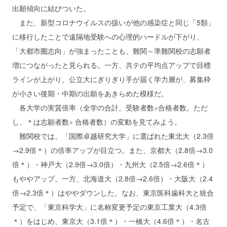
出願傾向に結びついた。
また、新型コロナウイルスの扱いが他の感染症と同じ「5類」
に移行したことで遠隔地受験への心理的ハードルが下がり、
「大都市圏志向」が強まったことも、難関～準難関校の志願者
増につながったと見られる。一方、共テの平均点アップで目標
ラインが上がり、公立大にぎりぎり手が届く学力層が、募集枠
が小さい後期・中期の出願をあきらめた模様だ。
各大学の実質倍率（全学の合計。受験者数÷合格者数。ただ
し、＊は志願者数÷ 合格者数）の変動を見てみよう。
難関校では、「国際卓越研究大学」に選ばれた東北大（2.3倍
→2.9倍＊）の倍率アップが目立つ。また、京都大（2.8倍→3.0
倍＊）・神戸大（2.9倍→3.0倍）・九州大（2.5倍→2.6倍＊）
もややアップ。一方、北海道大（2.8倍→2.6倍）・大阪大（2.4
倍→2.3倍＊）はややダウンした。なお、東京医科歯科大と統合
予定で、「東京科学大」に名称変更予定の東京工業大（4.3倍
＊）をはじめ、東京大（3.1倍＊）・一橋大（4.6倍＊）・名古