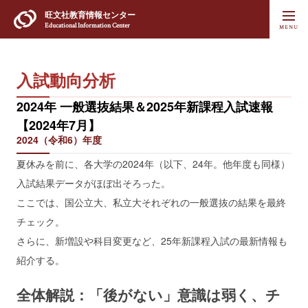
旺文社
教育情報センター
Educational Information Center
入試動向分析
2024年 一般選抜結果＆2025年新課程入試速報
【2024年7月】
2024（令和6）年度
夏休みを前に、各大学の2024年（以下、24年。他年度も同様）
入試結果データがほぼ出そろった。
ここでは、国公立大、私立大それぞれの一般選抜の結果を最終
チェック。
さらに、新増設や科目変更など、25年新課程入試の最新情報も
紹介する。
全体解説：「後がない」意識は弱く、チ