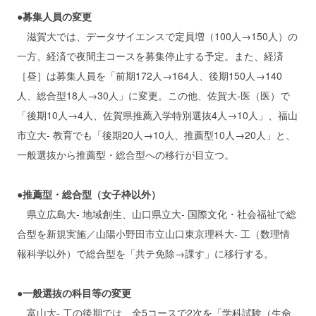
●募集人員の変更
滋賀大では、データサイエンスで定員増（100人→150人）の
一方、経済で夜間主コースを募集停止する予定。また、経済
［昼］は募集人員を「前期172人→164人、後期150人→140
人、総合型18人→30人」に変更。この他、佐賀大‐医（医）で
「後期10人→4人、佐賀県推薦入学特別選抜4人→10人」、福山
市立大‐ 教育でも「後期20人→10人、推薦型10人→20人」と、
一般選抜から推薦型・総合型への移行が目立つ。
●推薦型・総合型（女子枠以外）
県立広島大‐ 地域創生、山口県立大‐ 国際文化・社会福祉で総
合型を新規実施／山陽小野田市立山口東京理科大‐ 工（数理情
報科学以外）で総合型を「共テ免除→課す」に移行する。
●一般選抜の科目等の変更
富山大‐ 工の後期では、全5コースで2次を「学科試験（生命