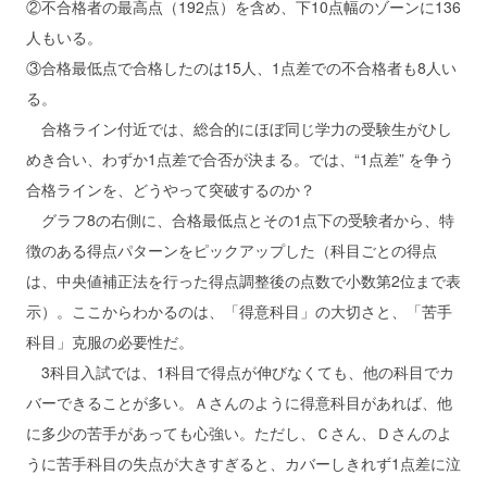
②不合格者の最高点（192点）を含め、下10点幅のゾーンに136
人もいる。
③合格最低点で合格したのは15人、1点差での不合格者も8人い
る。
合格ライン付近では、総合的にほぼ同じ学力の受験生がひし
めき合い、わずか1点差で合否が決まる。では、“1点差” を争う
合格ラインを、どうやって突破するのか？
グラフ8の右側に、合格最低点とその1点下の受験者から、特
徴のある得点パターンをピックアップした（科目ごとの得点
は、中央値補正法を行った得点調整後の点数で小数第2位まで表
示）。ここからわかるのは、「得意科目」の大切さと、「苦手
科目」克服の必要性だ。
3科目入試では、1科目で得点が伸びなくても、他の科目でカ
バーできることが多い。Ａさんのように得意科目があれば、他
に多少の苦手があっても心強い。ただし、Ｃさん、Ｄさんのよ
うに苦手科目の失点が大きすぎると、カバーしきれず1点差に泣