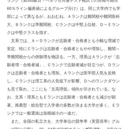
60％ライン偏差値によるグループ分け）は、同じ大学内でも学
部によって異なるが、おおむね、Ａランクは難関校や難関医科
大、Ｂランクは準難関校、Ｃランクは中堅上位校、Ｄ～Ｅラン
クは中堅クラスを指す。
文系では、Ａ～Ｄランクが志願者・合格者とも小幅な増減で
安定、特にＣランクは志願者・合格者ともやや増加し、難関～
準難関校からの併願増を物語る。一方、理系はＡランクが「志
願者増・合格者減」、Ｃランクで志願者減が目立つが、Ｄラン
クは志願者・合格者とも増加。Ａランクは医学部人気を反映
し、Ｃランクは理工系の人気低下が影響、Ｄへのランクダウン
も見て取れ、ここにも「文高理低」傾向が示されている。な
お、文系・理系ともＥランクは志願者・合格者とも減少が顕
著。推薦型・総合型で入学者の多数が決まる大学が多く、Ｅラ
ンクでは一般選抜は規模縮小の一途だ。
また、全国の私立大を、大学単位の競争率（実質倍率）グル
ープ別に分類し、23・24年で比較すると（
グラフ7
）、3倍台は