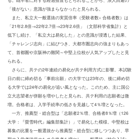
「後がない」意識が強まらなかったと見られる。
また、私立大一般選抜の実質倍率（受験者数÷ 合格者数）は
「21年2.8倍→22年2.7倍→23年2.6倍」（文部科学省集計）と
低下し続け、「私立大は易化した」との意識が浸透した結果、
「チャレンジ志向」に結びつき、大都市圏志向の強まりもあっ
て、首都圏や京阪神の難関～中堅上位校が人気アップしたと見
られる。
さらに、共テの2年連続の易化が共テ利用方式に影響。本試験
日の前に締め切る「事前出願」の大学では23年の、後に締め切
る大学では24年の易化が追い風となった。このため、主に国公
立大志望者が併願を増やしたと見られ、共テ利用の志願者は微
増。合格者は、入学手続率の低さを見越して4％増となった。
一方、推薦型・総合型は「志願者2％増、合格者8％増（126
大学：『螢雪時代』編集部集計）」で易化した模様。中堅校は
募集の比重を一般選抜から推薦型・総合型に移しつつあり、早
期の入学者確保のため合格者を増やし、一般選抜（独自入試）