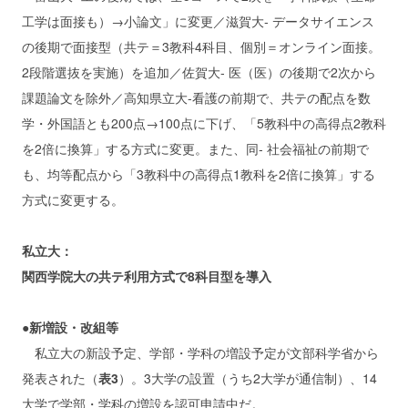
工学は面接も）→小論文」に変更／滋賀大‐ データサイエンス
の後期で面接型（共テ＝3教科4科目、個別＝オンライン面接。
2段階選抜を実施）を追加／佐賀大‐ 医（医）の後期で2次から
課題論文を除外／高知県立大‐看護の前期で、共テの配点を数
学・外国語とも200点→100点に下げ、「5教科中の高得点2教科
を2倍に換算」する方式に変更。また、同‐ 社会福祉の前期で
も、均等配点から「3教科中の高得点1教科を2倍に換算」する
方式に変更する。
私立大：
関西学院大の共テ利用方式で8科目型を導入
●新増設・改組等
私立大の新設予定、学部・学科の増設予定が文部科学省から
発表された（
表3
）。3大学の設置（うち2大学が通信制）、14
大学で学部・学科の増設を認可申請中だ。