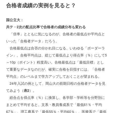
合格者成績の実例を見ると？
国公立大：
共テ・2次の配点比率で合格者の成績分布も変わる
「倍率」とともに気になるのが、合格者の最低点や平均点と
いった「合格者データ」だろう。
合格最低点は合否の分かれ目になる、いわゆる「ボーダーラ
イン」。合格平均点は、総じて最低点より得点率（％）にして5
～10p（ポイント）程度高い。合格最低点は「最低目標」とし
て重要なデータなのだが、確実に合格を目指すには、「合格者
平均点」のレベルまで学力アップしておくことが望まれる。
24年入試の例として、岡山大の前期日程の合格者データを見
てみよう（
表2
）。
総合点を得点率（％）に換算し、各学部・学科等を分野別に
まとめて平均すると、文系・教員養成系で「最低61％・平均
67％」、理工農系で「最低55％・平均60％」、医療系で「最低