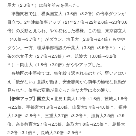
屋大（2.3倍＊）は前年並みを保った。
準難関校では、横浜国立大（3.6倍→3.2倍）の倍率ダウンが
目立つ。2年連続倍率アップ（21年2.1倍→22年2.6倍→23年3.6
倍）の反動と見られ、やや易化した模様。この他、東京都立大
（4.0倍→3.7倍＊）がダウン、埼玉大（2.6倍→2.4倍）もやや
ダウン。一方、理系学部増設の千葉大（3.3倍→3.5倍＊）・お
茶の水女子大（2.7倍→2.9倍）や、筑波大（3.0倍→3.2倍
＊）・岡山大（1.8倍→2.0倍）がややアップした。
各地区の中堅校では、毎年繰り返されるのだが、弱いとはい
え「後がない」意識が働き、安全志向から前年の極端な反動が
見られた。倍率の変動が目立った主な大学は次の通り。
【倍率アップ】国立大
＝北見工業大1.1倍→1.6倍、茨城大1.8倍
→2.2倍、宇都宮大1.9倍→2.6倍、山梨大3.4倍→4.0倍＊、福井
大1.8倍→2.8倍＊、三重大2.7倍→3.2倍＊、滋賀大2.5倍→2.9
倍、奈良教育大2.1倍→2.5倍、鳥取大1.8倍→2.5倍＊、島根大
2.2倍→3.1倍＊、長崎大2.0倍→2.5倍＊