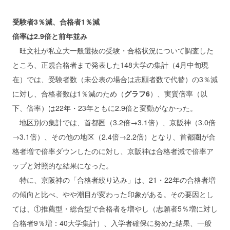
受験者3％減、合格者1％減
倍率は2.9倍と前年並み
旺文社が私立大一般選抜の受験・合格状況について調査した
ところ、正規合格者まで発表した148大学の集計（4月中旬現
在）では、受験者数（未公表の場合は志願者数で代替）の3％減
に対し、合格者数は1％減のため（
グラフ6
）、実質倍率（以
下、倍率）は22年・23年ともに2.9倍と変動がなかった。
地区別の集計では、首都圏（3.2倍→3.1倍）、京阪神（3.0倍
→3.1倍）、その他の地区（2.4倍→2.2倍）となり、首都圏が合
格者増で倍率ダウンしたのに対し、京阪神は合格者減で倍率ア
ップと対照的な結果になった。
特に、京阪神の「合格者絞り込み」は、21・22年の合格者増
の傾向と比べ、やや潮目が変わった印象がある。その要因とし
ては、①推薦型・総合型で合格者を増やし（志願者5％増に対し
合格者9％増：40大学集計）、入学者確保に努めた結果、一般