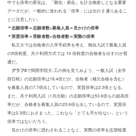
中でも倍率の変化は、「難化・易化」を計る物差しとなる重要
データだが、一般的に使われる「倍率」には次の 2 通りあるこ
とに注意したい。
＊志願倍率＝志願者数÷募集人員＝見かけの倍率
＊実質倍率＝受験者数÷合格者数＝実際の倍率
私立大では合格者の入学手続率を考え、独自入試で募集人員
の5倍程度、共テ利用方式では 10 倍程度の合格者を出すのが普
通だ。
グラフ5
で関西学院大-工の例を見てみよう。一般入試（全学
部日程）の志願倍率は18.4倍だが、合格者（補欠合格を含む）
を募集人員の7.7倍出しているので、実質倍率は2.3倍となる。
また、共テ利用入試（1月出願）の志願倍率は53.6倍もの超高倍
率だが、合格者を募集人員の23.6倍も出しているので、実質倍
率は2.3倍におさまった。これなら「とても手が出ない」という
倍率ではないだろう。
見かけの倍率に惑わされることなく、実際の倍率を志望校選