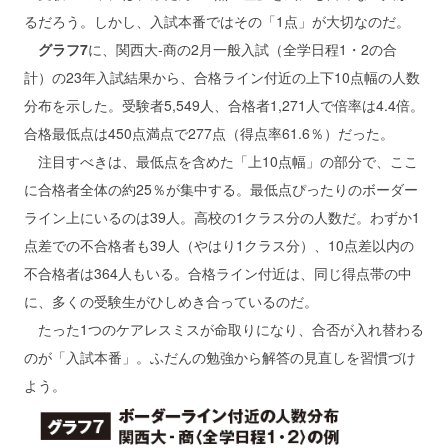
るだろう。しかし、入試本番ではその「1点」が大切なのだ。
グラフ7
に、関西大-商の2月一般入試（全学日程1・2の合
計）の23年入試結果から、合格ライン付近の上下10点幅の人数
分布を示した。受験者5,549人、合格者1,271人で倍率は4.4倍。
合格最低点は450点満点で277点（得点率61.6％）だった。
注目すべきは、最低点を含めた「上10点幅」の部分で、ここ
に合格者全体の約25％が集中する。最低点ぴったりのボーダー
ライン上にいるのは39人。高校の1クラス分の人数だ。わずか1
点差での不合格者も39人（やはり1クラス分）、10点差以内の
不合格者は364人もいる。合格ライン付近は、同じ得点帯の中
に、多くの受験生がひしめき合っているのだ。
たった1つのケアレスミスが命取りになり、合否が入れ替わる
のが「入試本番」。ふだんの勉強から解答の見直しを習慣づけ
よう。