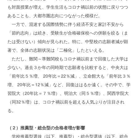
も対面授業が増え、学生生活もコロナ禍以前の状態に戻りつつ
あることも、大都市圏志向につながった模様だ。
一方で、混迷する国際情勢に伴う経済不安と家計不安から
「節約志向」は続き、受験生が合格確保校への併願を絞る（ま
たは受けない）傾向が見られた。特に、中堅校の志願者減が顕
著で、全体の志願状況は「二極化」したといえる。
ただし、難関～準難関校もコロナ禍以前まで回復した大学は
少ない。過去３か年の同時期で志願者を比較すると、中央大は
「前年比５％増、 20年比＝22％減」、立命館大も「前年比３％
増、 20年比＝12％減」など、回復ははるか遠く。その中で、学
習院大（20年比＝７％増）、明治大（同５％増）、関西学院大
（同32％増）は、コロナ禍以前を超える人気ぶりが注目され
る。
（２）推薦型・総合型の合格者増が影響
学校推薦型選抜（以下、推薦型）・総合型選抜（以下、総合