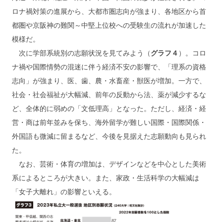
ロナ禍対策の進展から、大都市圏志向が強まり、各地区から首
都圏や京阪神の難関～中堅上位校への受験生の流れが加速した
模様だ。
次に学部系統別の志願状況を見てみよう（
グラフ４
）。コロ
ナ禍や国際情勢の混迷に伴う経済不安の影響で、「理系の資格
志向」が強まり、医、歯、農・水畜産・獣医が増加。一方で、
社会・社会福祉が大幅減、前年の反動から法、薬が減少するな
ど、全体的に弱めの「文低理高」となった。ただし、経済・経
営・商は前年並みを保ち、海外留学が難しい国際・国際関係・
外国語も微減に留まるなど、今後を見据えた志願動向も見られ
た。
なお、芸術・体育の増加は、デザインなどを中心とした美術
系によるところが大きい。また、家政・生活科学の大幅減は
「女子大離れ」の影響といえる。