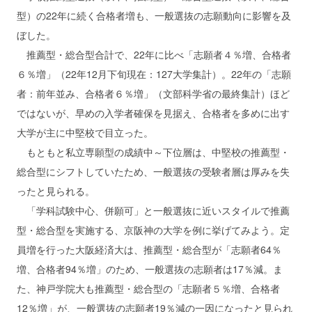
型）の22年に続く合格者増も、一般選抜の志願動向に影響を及
ぼした。
推薦型・総合型合計で、22年に比べ「志願者４％増、合格者
６％増」（22年12月下旬現在：127大学集計）。22年の「志願
者：前年並み、合格者６％増」（文部科学省の最終集計）ほど
ではないが、早めの入学者確保を見据え、合格者を多めに出す
大学が主に中堅校で目立った。
もともと私立専願型の成績中～下位層は、中堅校の推薦型・
総合型にシフトしていたため、一般選抜の受験者層は厚みを失
ったと見られる。
「学科試験中心、併願可」と一般選抜に近いスタイルで推薦
型・総合型を実施する、京阪神の大学を例に挙げてみよう。定
員増を行った大阪経済大は、推薦型・総合型が「志願者64％
増、合格者94％増」のため、一般選抜の志願者は17％減。ま
た、神戸学院大も推薦型・総合型の「志願者５％増、合格者
12％増」が、一般選抜の志願者19％減の一因になったと見られ