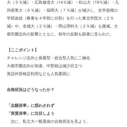
大（５％減）・広島修道大（14％減）・松山大（19％減）・九
州産業大（６％減）・福岡大（７％減）が減少し、全学規模の
学部改組（教養を４学部に分割）を行った東北学院大（２％
減）や、名城大（２％減）・岡山理科大（２％減）も微減。大
都市圏志向の影響とともに、前年の反動も顕著に見られた。
【ここポイント】
チャレンジ志向と推薦型・総合型人気に二極化
大都市圏志向が加速、中堅校は減少目立つ
英語外部検定利用なども人気要因に
合格状況はどうなったか？
「志願倍率」に惑わされず
「実質倍率」に注目しよう
次に、私立大一般選抜の合格状況を見よう。