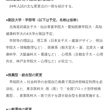
24年入試の主な変更点の一部を紹介する。
●新設大学・学部等（以下は予定。名称は仮称）
北海道武蔵女子大・仙台青葉学院大・愛知医療学院大・高知
健康科学大の4大学が新設予定。
学部等の増設は、理工系（日本女子大 – 建築デザイン、明治
学院大 – 情報数理など）、医療系（順天堂大 – 薬、北里大 – 健
康科学、大阪歯科大 – 看護など）、心理系（京都女子大 – 心理
共生、神戸女学院大 – 心理など）が目立つ。
●推薦型・総合型の変更
早稲田大 – 社会科学の全国自己推薦で英語外部検定利用を必
須化。また、東京医科大 -医（医）で「全国ブロック別学校推
薦型」、産業医科大 – 医で共テを課す総合型を新規実施する。
●一般選抜の変更