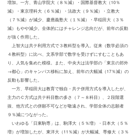
増加。一方、青山学院大（８％減）・国際基督教大（10％
減）・東京理科大（６％減）・法政大（９％減）・立教大
（７％減）が減少、慶應義塾大（１％減）・早稲田大（３％
減）もやや減少。全体的にはチャレンジ志向だが、前年の反動
が強く作用した。
上智大は共テ利用方式で３教科型を導入。従来（数学必須の
４教科型）に比べ、文系学部で数学を受けずにすむこともあ
り、人気を集めた模様。また、中央大は法学部の「東京の郊外
→都心」のキャンパス移転に加え、前年の大幅減（17％減）の
反動も影響した。
一方、早稲田大は教育で独自・共テ併用方式を導入したが、
主力のＣ方式は共テ科目数の多さ（７～８科目）、２段階選
抜、他方式との併願不可などが敬遠され、学部全体の志願者
９％減につながった。
いわゆる「日東駒専」は、駒澤大（５％増）・日本大（５％
増）が増加したが、東洋大（11％減）が大幅減、専修大（３％