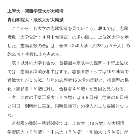
上智大・関西学院大が大幅増
青山学院大・法政大が大幅減
ここから、各大学の志願状況を見ていこう。
表１
では、志願
者数（大学合計：４月中旬現在）の多い順に、上位20大学を示
した。志願者数の合計は、全体（240大学：約281万５千人）の
約53％と半数以上を占める。
表１以外の大学も含め、首都圏や京阪神の難関～中堅上位校
では、志願者増減が相半ばする。志願者数トップは10年連続で
近畿大だが３％減。前年の志願者16％増の反動と、推薦型の易
化（志願者１％増に対し、合格者４％増）が要因と見られる。
一方、２位の千葉工業大（４％増）はＳＢ日程（従来のＢ日程
と同日・別時間に実施、同時併願可）の導入が主な要因となっ
た。
首都圏の難関～準難関校では、上智大（18％増）が大幅増、
学習院大（９％増）・中央大（５％増）・明治大（５％増）が