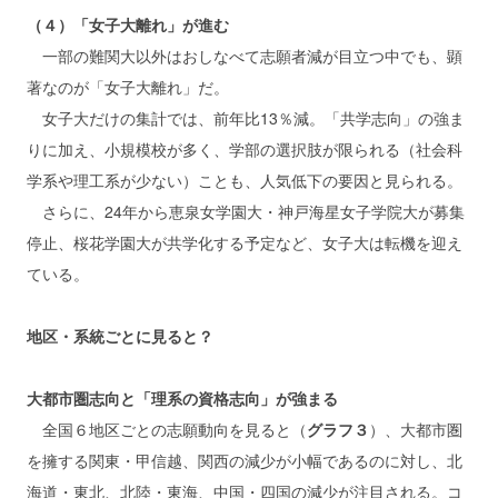
（４）「女子大離れ」が進む
一部の難関大以外はおしなべて志願者減が目立つ中でも、顕
著なのが「女子大離れ」だ。
女子大だけの集計では、前年比13％減。「共学志向」の強ま
りに加え、小規模校が多く、学部の選択肢が限られる（社会科
学系や理工系が少ない）ことも、人気低下の要因と見られる。
さらに、24年から恵泉女学園大・神戸海星女子学院大が募集
停止、桜花学園大が共学化する予定など、女子大は転機を迎え
ている。
地区・系統ごとに見ると？
大都市圏志向と「理系の資格志向」が強まる
全国６地区ごとの志願動向を見ると（
グラフ３
）、大都市圏
を擁する関東・甲信越、関西の減少が小幅であるのに対し、北
海道・東北、北陸・東海、中国・四国の減少が注目される。コ