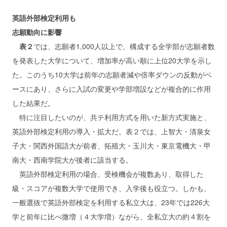
英語外部検定利用も
志願動向に影響
表２
では、志願者1,000人以上で、構成する全学部が志願者数
を発表した大学について、増加率が高い順に上位20大学を示し
た。このうち10大学は前年の志願者減や倍率ダウンの反動がベ
ースにあり、さらに入試の変更や学部増設などが複合的に作用
した結果だ。
特に注目したいのが、共テ利用方式を用いた新方式実施と、
英語外部検定利用の導入・拡大だ。表２では、上智大・清泉女
子大・関西外国語大が前者、拓殖大・玉川大・東京電機大・甲
南大・西南学院大が後者に該当する。
英語外部検定利用の場合、受検機会が複数あり、取得した
級・スコアが複数大学で使用でき、入学後も役立つ。しかも、
一般選抜で英語外部検定を利用する私立大は、23年では226大
学と前年に比べ微増（４大学増）ながら、全私立大の約４割を