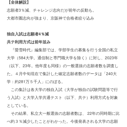
【全体解説】
志願者3％減、チャレンジ志向だが前年の反動も。
大都市圏志向が強まり、京阪神で合格者絞り込み
独自入試は志願者4％減
共テ利用方式は前年並み
『螢雪時代』編集部では、学部学生の募集を行う全国の私立
大学（584大学。通信制と専門職大学を除く）に対し、2023年
（以下、23年。他年度も同様）の一般選抜の志願者数を調査し
た。４月中旬現在で集計した確定志願者数のデータは「240大
学：約281万５千人」にのぼる。
この集計は各大学の独自入試（大学が独自の試験問題等で行
う入試）と大学入学共通テスト（以下、共テ）利用方式を対象
としている。
その結果、私立大一般選抜の志願者数は、 22年の同時期に比
べ約３％減少したことがわかった。今後発表される大学の志願