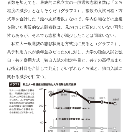
者数を加えても、最終的に私立大の一般選抜志願者数は「３％
程度の減少」となりそうだ（
グラフ１
）。複数の入試日程・方
式等を合計した「延べ志願者数」なので、学内併願などの重複
を除いた実質的な志願者数は、見かけほど変化していない可能
性もあるが、それでも志願者が減少したことは間違いない。
私立大一般選抜の志願状況を方式別に見ると（グラフ２）、
共テ利用方式が前年並みだったのに対し、大学の独自入試と独
自・共テ併用方式（独自入試の指定科目と、共テの高得点また
は指定科目を合計して判定）がいずれも４％減と、独自入試に
関わる減少が目立つ。