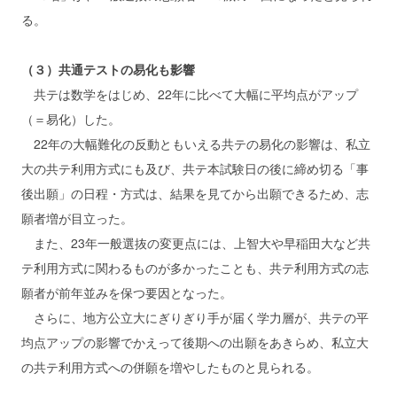
る。
（３）共通テストの易化も影響
共テは数学をはじめ、22年に比べて大幅に平均点がアップ
（＝易化）した。
22年の大幅難化の反動ともいえる共テの易化の影響は、私立
大の共テ利用方式にも及び、共テ本試験日の後に締め切る「事
後出願」の日程・方式は、結果を見てから出願できるため、志
願者増が目立った。
また、23年一般選抜の変更点には、上智大や早稲田大など共
テ利用方式に関わるものが多かったことも、共テ利用方式の志
願者が前年並みを保つ要因となった。
さらに、地方公立大にぎりぎり手が届く学力層が、共テの平
均点アップの影響でかえって後期への出願をあきらめ、私立大
の共テ利用方式への併願を増やしたものと見られる。