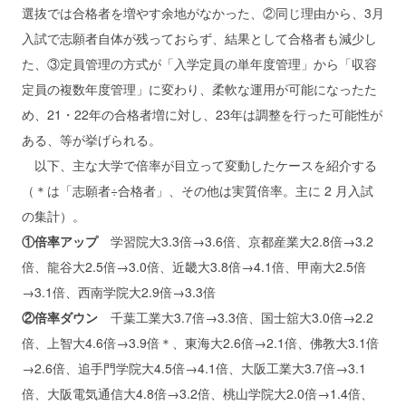
選抜では合格者を増やす余地がなかった、②同じ理由から、3月
入試で志願者自体が残っておらず、結果として合格者も減少し
た、③定員管理の方式が「入学定員の単年度管理」から「収容
定員の複数年度管理」に変わり、柔軟な運用が可能になったた
め、21・22年の合格者増に対し、23年は調整を行った可能性が
ある、等が挙げられる。
以下、主な大学で倍率が目立って変動したケースを紹介する
（＊は「志願者÷合格者」、その他は実質倍率。主に 2 月入試
の集計）。
①倍率アップ
学習院大3.3倍→3.6倍、京都産業大2.8倍→3.2
倍、龍谷大2.5倍→3.0倍、近畿大3.8倍→4.1倍、甲南大2.5倍
→3.1倍、西南学院大2.9倍→3.3倍
②倍率ダウン
千葉工業大3.7倍→3.3倍、国士舘大3.0倍→2.2
倍、上智大4.6倍→3.9倍＊、東海大2.6倍→2.1倍、佛教大3.1倍
→2.6倍、追手門学院大4.5倍→4.1倍、大阪工業大3.7倍→3.1
倍、大阪電気通信大4.8倍→3.2倍、桃山学院大2.0倍→1.4倍、