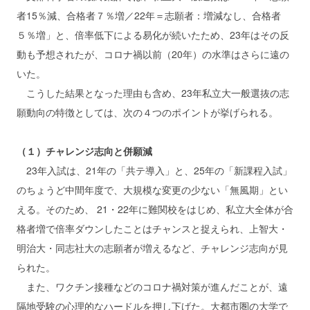
者15％減、合格者７％増／22年＝志願者：増減なし、合格者
５％増」と、倍率低下による易化が続いたため、23年はその反
動も予想されたが、コロナ禍以前（20年）の水準はさらに遠の
いた。
こうした結果となった理由も含め、23年私立大一般選抜の志
願動向の特徴としては、次の４つのポイントが挙げられる。
（１）チャレンジ志向と併願減
23年入試は、21年の「共テ導入」と、25年の「新課程入試」
のちょうど中間年度で、大規模な変更の少ない「無風期」とい
える。そのため、 21・22年に難関校をはじめ、私立大全体が合
格者増で倍率ダウンしたことはチャンスと捉えられ、上智大・
明治大・同志社大の志願者が増えるなど、チャレンジ志向が見
られた。
また、ワクチン接種などのコロナ禍対策が進んだことが、遠
隔地受験の心理的なハードルを押し下げた。大都市圏の大学で