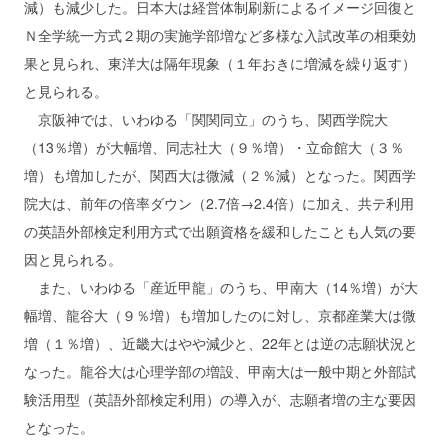
減）も減少した。日本大は経営体制刷新によるイメージ回復と
Ｎ全学統一方式２期の実施学部増など多様な入試改革の相乗効
果と見られ、東洋大は隔年現象（１年おきに増減を繰り返す）
と見られる。
京阪神では、いわゆる「関関同立」のうち、関西学院大
（13％増）が大幅増、同志社大（９％増）・立命館大（３％
増）も増加したが、関西大は微減（２％減）となった。関西学
院大は、前年の倍率ダウン（2.7倍→2.4倍）に加え、共テ利用
の英語外部検定利用方式で出願資格を緩和したことも人気の要
因と見られる。
また、いわゆる「産近甲龍」のうち、甲南大（14％増）が大
幅増、龍谷大（９％増）も増加したのに対し、京都産業大は微
増（１％増）、近畿大はやや減少と、22年とは逆の志願状況と
なった。龍谷大は心理学部の増設、甲南大は一般中期と外部試
験活用型（英語外部検定利用）の導入が、志願者増の主な要因
となった。