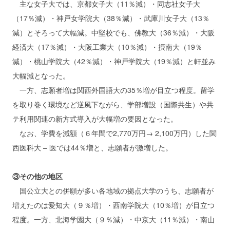
主な女子大では、京都女子大（11％減）・同志社女子大
（17％減）・神戸女学院大（38％減）・武庫川女子大（13％
減）とそろって大幅減。中堅校でも、佛教大（36％減）・大阪
経済大（17％減）・大阪工業大（10％減）・摂南大（19％
減）・桃山学院大（42％減）・神戸学院大（19％減）と軒並み
大幅減となった。
一方、志願者増は関西外国語大の35％増が目立つ程度。留学
を取り巻く環境など逆風下ながら、学部増設（国際共生）や共
テ利用関連の新方式導入が大幅増の要因となった。
なお、学費を減額（６年間で2,770万円→ 2,100万円）した関
西医科大 – 医では44％増と、志願者が激増した。
③その他の地区
国公立大との併願が多い各地域の拠点大学のうち、志願者が
増えたのは愛知大（９％増）・西南学院大（10％増）が目立つ
程度。一方、北海学園大（９％減）・中京大（11％減）・南山