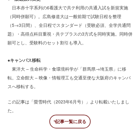
日本赤十字系列の6看護大で共テ利用の共通入試を新規実施
（同時併願可）。広島修道大は一般前期で試験日程を整理
（5→3日間）、全日程でスタンダード（受験必須、全学共通問
題）・高得点科目重視・共テプラスの3方式を同時実施。同時併
願可とし、受験料のセット割引も導入。
●キャンパス移転
東洋大 – 生命科学・食環境科学が「群馬県→埼玉県」に移
転。立命館大 – 映像・情報理工も交通至便な大阪府のキャンパ
スへ移転する。
この記事は「螢雪時代（2023年6月号）」より転載いたしまし
た。
記事一覧に戻る