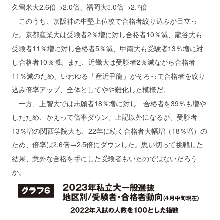
久留米大2.6倍→2.0倍、福岡大3.0倍→2.7倍
このうち、京阪神の中堅上位校で合格者絞り込みが目立っ
た。京都産業大は受験者2％増に対し合格者10％減、龍谷大も
受験者11％増に対し合格者5％減、甲南大も受験者13％増に対
し合格者10％減。また、近畿大は受験者2％減ながら合格者
11％減のため、いわゆる「産近甲龍」がそろって合格者を絞り
込み倍率アップ、全体としてやや難化した模様だ。
一方、上智大では志願者18％増に対し、合格者を39％も増や
したため、かえって倍率ダウン。上記以外になるが、受験者
13％増の関西学院大も、22年に続く合格者大幅増（18％増）の
ため、倍率は2.6倍→2.5倍にダウンした。思い切って挑戦した
結果、意外な合格を手にした受験者もいたのではないだろう
か。