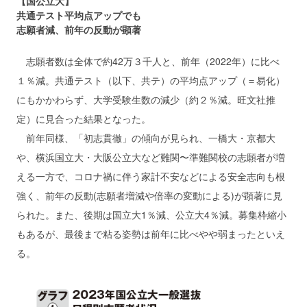
【国公立大】
共通テスト平均点アップでも
志願者減、前年の反動が顕著
志願者数は全体で約42万３千人と、前年（2022年）に比べ
１％減。共通テスト（以下、共テ）の平均点アップ（＝易化）
にもかかわらず、大学受験生数の減少（約２％減。旺文社推
定）に見合った結果となった。
前年同様、「初志貫徹」の傾向が見られ、一橋大・京都大
や、横浜国立大・大阪公立大など難関〜準難関校の志願者が増
える一方で、コロナ禍に伴う家計不安などによる安全志向も根
強く、前年の反動(志願者増減や倍率の変動による)が顕著に見
られた。また、後期は国立大1％減、公立大4％減。募集枠縮小
もあるが、最後まで粘る姿勢は前年に比べやや弱まったといえ
る。