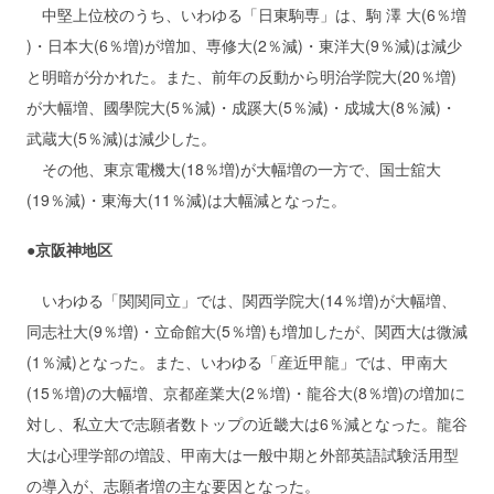
中堅上位校のうち、いわゆる「日東駒専」は、駒 澤 大(6％増
)・日本大(6％増)が増加、専修大(2％減)・東洋大(9％減)は減少
と明暗が分かれた。また、前年の反動から明治学院大(20％増)
が大幅増、國學院大(5％減)・成蹊大(5％減)・成城大(8％減)・
武蔵大(5％減)は減少した。
その他、東京電機大(18％増)が大幅増の一方で、国士舘大
(19％減)・東海大(11％減)は大幅減となった。
●京阪神地区
いわゆる「関関同立」では、関西学院大(14％増)が大幅増、
同志社大(9％増)・立命館大(5％増)も増加したが、関西大は微減
(1％減)となった。また、いわゆる「産近甲龍」では、甲南大
(15％増)の大幅増、京都産業大(2％増)・龍谷大(8％増)の増加に
対し、私立大で志願者数トップの近畿大は6％減となった。龍谷
大は心理学部の増設、甲南大は一般中期と外部英語試験活用型
の導入が、志願者増の主な要因となった。