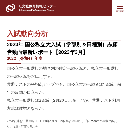
旺文社
教育情報センター
Educational Information Center
入試動向分析
2023年 国公私立大入試［学部別＆日程別］志願
者動向最新レポート【2023年3月】
2022（令和4）年度
国公立大一般選抜の地区別の確定志願状況と、私立大一般選抜
の志願状況をお伝えする。
共通テストの平均点アップでも、国公立大の志願者は1％減、前
年の反動が目立った。
私立大一般選抜は2％減（2月20日現在）だが、共通テスト利用
方式は微増となった。
※この記事は『螢雪時代・2023年4月号』の特集より転載（一部、webでの掲載にあた
り、加筆・訂正を施した）