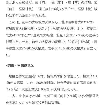
更があった模様だ。歯【前】・薬【前】・農【前】の増加、文
【前】・経済【後】・理【後】の減少が目立つ。経済【後】以
外は前年の反動と見られる。
この他、前年の大幅減の反動から、北海道教育大(22％増)・
宮城教育大(49％増)・福島大(11％増)が大幅増。また、室蘭工
業大(41％増)は2年連続で大幅増、北見工業大(42％減)の激減に
影響した。一方、前年の大幅増の反動で、弘前大(15％減)・岩
手県立大(27％減)が大幅減。岩手大(18％減)の大幅減も目立っ
た。
●関東・甲信越地区
地区全体で志願者1％増。情報系学部を増設した一橋大(14％
増)が大幅増。また、2024年以降に統合予定の東京医科歯科大
(17％増)・東京工業大(10％増)も大幅増となった。
一方、東京大は2％減、文科三類【前】(5％減)では2段階選抜
を実施しなかった(他の5科類は実施)。