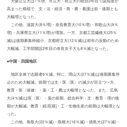
大阪公立大は7％増、市立大・府立大の統合2年目で認知度が
高まった模様で、文・法・経済・商・農・看護は前・後期とも
大幅増となった。
この他、滋賀大(8％増)・奈良教育大(10％増)・和歌山大(9％
増)・兵庫県立大(11％増)が増加。一方、京都工芸繊維大(25％
減)は後期募集枠縮小、京都府立大(12％減)は前年の反動のため
大幅減。工学部開設2年目の奈良女子大も8％減となった。
●中国・四国地区
地区全体で志願者6％減。特に、岡山大(27％減)は後期募集停
止のため大幅減。前期では文・医〈医〉の減少が目立つ一方、
教育・医〈保健〉・薬・工・農は大幅増となった。また、広島
大(4％減)は医〈医〉・薬の前期、総合科学・文・教育・理の後
期が大幅減、教育・経済[昼]・工・生物生産の前期は大幅増とな
った。
この他、鳥取大(22％減)・島根大(16％減)・徳島大(27％減)・