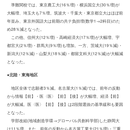
準難関校では、東京農工大(16％増)・横浜国立大(30％増)が
大幅増、埼玉大も7％増。筑波大・千葉大・東京都立大はほぼ前
年並み、東京外国語大は前期の共テ負担増(数学1→2科目)のた
め28％減となった。
この他、信州大(12％増)・高崎経済大(17％増)が大幅増、宇
都宮大(2％増)・群馬大(9％増)も増加。一方、茨城大(19％減)・
新潟大(12％減)・山梨大(18％減)・都留文科大(12％減)が大幅減
となった。
●北陸・東海地区
地区全体で志願者3％減。名古屋大(1％減)では、前年の反動
から情報【前】・医〈医〉【前】【後】が大幅増、経済【前】
が大幅減。医〈医〉【前】【後】は2段階選抜の基準緩和も要因
となった。
学部改組(地域創造学環→グローバル共創科学部)した静岡大
は11％増。また、前年の反動から名古屋工業大(21％増)・三重