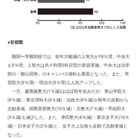
●首都圏
難関〜準難関校では、前年大幅減の上智大が18％増、中央大
も5％増。上智大は共テ利用3科目型の新規実施、中央大は法学
部の「都心回帰」のキャンパス移転も要因となった。また、学
習院大(9％増)・明治大(5％増)も人気アップした。
一方、慶應義塾大(1％減)はほぼ前年並みだが、青山学院大
(8％減)・東京理科大(6％減)・法政大(9％減)が前年の反動から
志願者減、国際基督教大(10％減)・立教大(7％減)・早稲田大
(3％減)も減少した。また、津田塾大(6％減)・東京女子大(16％
減)・日本女子大(2％減)と、女子大上位校も反動で志願者減と
なった。