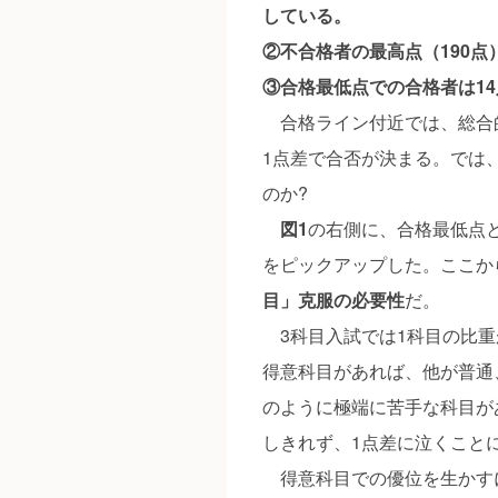
している。
②不合格者の最高点（190点
③合格最低点での合格者は14
合格ライン付近では、総合
1点差で合否が決まる。では、
のか?
図1
の右側に、合格最低点
をピックアップした。ここか
目」克服の必要性
だ。
3科目入試では1科目の比重
得意科目があれば、他が普通
のように極端に苦手な科目が
しきれず、1点差に泣くこと
得意科目での優位を生かす