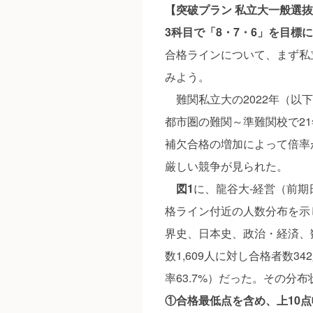
【突破プラン 私立大一般選
3科目で「8・7・6」を目標に
合格ラインについて、まず私
みよう。
難関私立大の2022年（以
都市圏の難関～準難関校で2
補欠合格の増加によって倍率
厳しい競争が見られた。
図1
に、龍谷大-経営（前期
格ライン付近の人数分布を示
界史、日本史、政治・経済、数
数1,609人に対し合格者数3
率63.7%）だった。その分
①合格最低点を含め、上10点