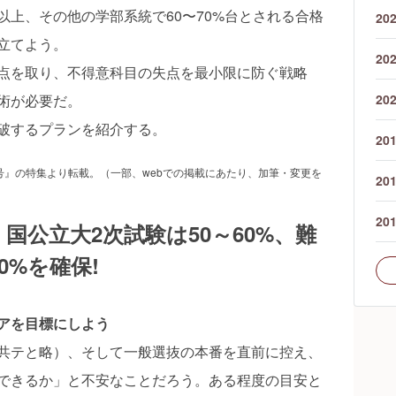
以上、その他の学部系統で60〜70%台とされる合格
20
立てよう。
20
点を取り、不得意科目の失点を最小限に防ぐ戦略
術が必要だ。
20
破するプランを紹介する。
20
月号』の特集より転載。（一部、webでの掲載にあたり、加筆・変更を
20
20
国公立大2次試験は50～60%、難
0%を確保!
アを目標にしよう
共テと略）、そして一般選抜の本番を直前に控え、
できるか」と不安なことだろう。ある程度の目安と