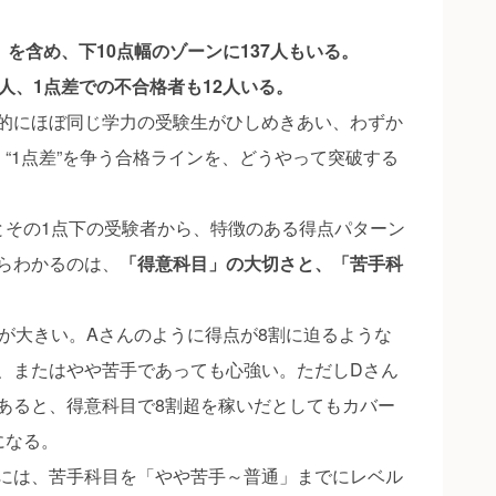
）を含め、下10点幅のゾーンに137人もいる。
人、1点差での不合格者も12人いる。
的にほぼ同じ学力の受験生がひしめきあい、わずか
“1点差”を争う合格ラインを、どうやって突破する
とその1点下の受験者から、特徴のある得点パターン
らわかるのは、
「得意科目」の大切さと、「苦手科
が大きい。Aさんのように得点が8割に迫るような
、またはやや苦手であっても心強い。ただしDさん
あると、得意科目で8割超を稼いだとしてもカバー
になる。
には、苦手科目を「やや苦手～普通」までにレベル