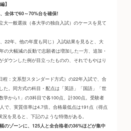
抜編】
、全体で60～70%台を確保!
立大一般選抜（各大学の独自入試）のケースを見て
下、22年。他の年度も同じ）入試結果を見ると、大
1年の大幅減の反動で志願者は増加した一方、追加・
がダウンした例が目立ったものの、それでもやはり
日程：文系型スタンダード方式）の22年入試で、合
した。同方式の科目・配点は「英語」「国語」「世
学から1」の3科目で各100点、計300点。受験者
42人で、実質倍率は4.7倍。合格最低点は191点（得点
布状況を見ると、下記のような特徴がある。
幅のゾーンに、125人と全合格者の36%ほどが集中