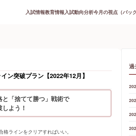
入試情報
教育情報
入試動向分析
今月の視点（バッ
過
ライン突破プラン【2022年12月】
20
略と「捨てて勝つ」戦術で
20
破しよう！
20
20
合格ラインをクリアすればいい。