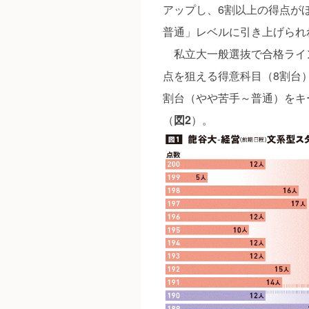
アップし、6割以上の得点が
普通」レベルに引き上げられ
私立大一般選抜で合格ライン
点を狙える得意科目（8割台
割台（やや苦手～普通）をキ
（
図2
）。