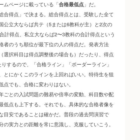
ームページに載っている「
合格最低点
」だ。
総合得点」で決まる。総合得点とは、受験した全て
国公立大ならば共テ（5または6教科が主）と2次の
の合計得点、私立大ならば2〜3教科の合計得点という
格者のうち順位が最下位の人の得点だ。発表方法
（選択科目は得点調整後の場合も）だったり、得点
たりするので、「合格ライン」「ボーダーライン」
、とにかくこのラインを上回ればいい。特待生を狙
低点でも、合格に変わりはない。
年ごとの入試問題の難易や倍率の変動、科目数や配
最低点も上下する。それでも、具体的な合格者像を
な目安であることは確かだ。普段の過去問演習で
分の実力との距離を常に意識し、克服していこう。