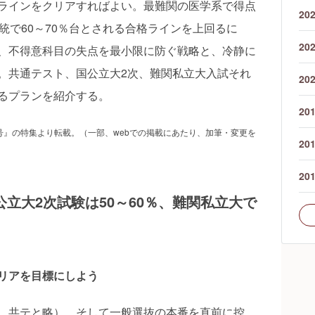
ラインをクリアすればよい。最難関の医学系で得点
20
統で60～70％台とされる合格ラインを上回るに
20
、不得意科目の失点を最小限に防ぐ戦略と、冷静に
。共通テスト、国公立大2次、難関私立大入試それ
20
るプランを紹介する。
20
月号』の特集より転載。（一部、webでの掲載にあたり、加筆・変更を
20
20
公立大2次試験は50～60％、難関私立大で
リアを目標にしよう
、共テと略）、そして一般選抜の本番を直前に控