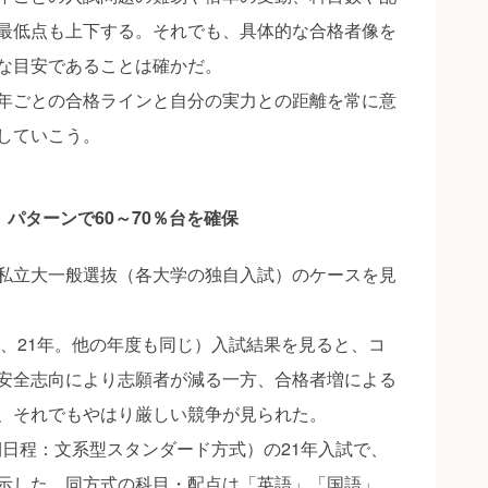
最低点も上下する。それでも、具体的な合格者像を
な目安であることは確かだ。
年ごとの合格ラインと自分の実力との距離を常に意
していこう。
」パターンで60～70％台を確保
私立大一般選抜（各大学の独自入試）のケースを見
下、21年。他の年度も同じ）入試結果を見ると、コ
安全志向により志願者が減る一方、合格者増による
、それでもやはり厳しい競争が見られた。
前期日程：文系型スタンダード方式）の21年入試で、
示した。同方式の科目・配点は「英語」「国語」