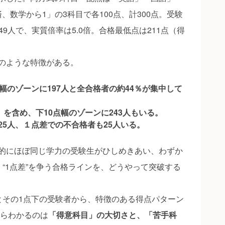
、数学から1」の3科目で各100点、計300点。受験
449人で、実質倍率は5.0倍。合格最低点は211点（得
のような特徴がある。
幅のゾーンに197人と全合格者の約44％が集中して
）を含め、下10点幅のゾーンに243人もいる。
25人、１点差での不合格者も25人いる。
的にほぼ同じ学力の受験生がひしめきあい、わずか
“1点差”を争う合格ラインを、どうやって突破する
とその1点下の受験者から、特徴のある得点パターン
からわかるのは
「得意科目」の大切さと、「苦手科