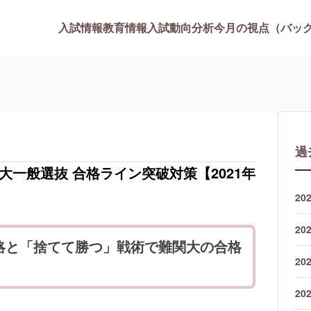
入試情報
教育情報
入試動向分析
今月の視点（バッ
過
立大一般選抜 合格ライン突破対策【2021年
20
20
略と「捨てて勝つ」戦術で難関大の合格
20
20