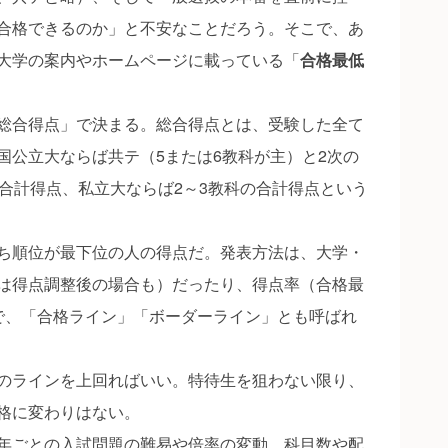
合格できるのか」と不安なことだろう。そこで、あ
大学の案内やホームページに載っている「
合格最低
総合得点」で決まる。総合得点とは、受験した全て
国公立大ならば共テ（5または6教科が主）と2次の
の合計得点、私立大ならば2～3教科の合計得点という
ち順位が最下位の人の得点だ。発表方法は、大学・
は得点調整後の場合も）だったり、得点率（合格最
で、「合格ライン」「ボーダーライン」とも呼ばれ
のラインを上回ればいい。特待生を狙わない限り、
格に変わりはない。
年ごとの入試問題の難易や倍率の変動、科目数や配