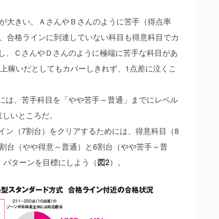
が大きい。ＡさんやＢさんのように苦手（得点率
ば、合格ラインに到達していない科目も得意科目でカ
し、ＣさんやＤさんのように極端に苦手な科目があ
以上稼いだとしてもカバーしきれず、1点差に泣くこ
には、苦手科目を「やや苦手～普通」までにレベル
ほしいところだ。
ン（7割台）をクリアするためには、得意科目（8
7割台（やや得意～普通）と6割台（やや苦手～普
」
パターンを目標にしよう（
図2
）。