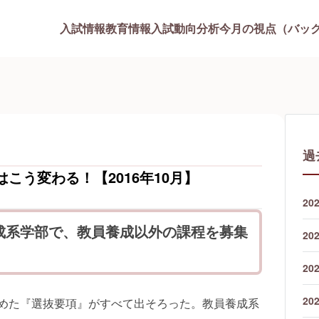
入試情報
教育情報
入試動向分析
今月の視点（バッ
過
はこう変わる！【2016年10月】
20
成系学部で、教員養成以外の課程を募集
20
20
20
めた『選抜要項』がすべて出そろった。教員養成系