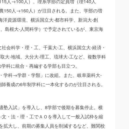
15人→100人）、理系学部の定員増（理140人
人、農150人→160人）が注目される。また、学部の増
海洋資源環境、横浜国立大‐都市科学、新潟大‐創
ス、島根大‐人間科学）で予定されているが、東京海
文社会科学・理・工、千葉大‐工、横浜国立大‐経済・
取大‐地域、大分大‐理工、琉球大‐工など、複数学科
の学科に統合・再編する学部も目立つ。
学科→学群・学類」に改組。また、岐阜薬科大‐
剤師養成の6年制学科に一本化するのが注目される。
塾入試」を導入し、8学部で後期を募集停止。横
大‐文・法・理・工でＡＯを導入して一般入試枠を縮
を拡大し、前期の募集人員を削減するなど、難関校