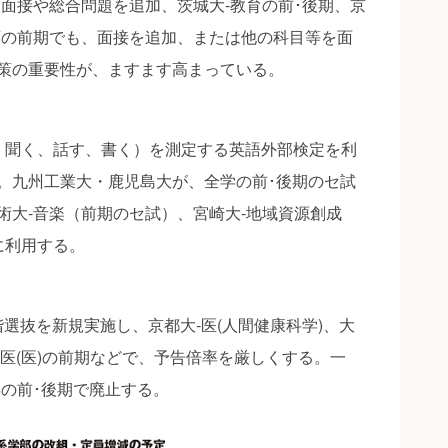
り面接や総合問題を追加、茨城大‐教育の前･後期、京
育の前期でも、面接を追加、または他の科目等を面
策の重要性が、ますます高まっている。
聞く、話す、書く）を測定する英語外部検定を利
。九州工業大・鹿児島大が、全学の前･後期のセ試
術大‐音楽（前期のセ試）、宮崎大‐地域資源創成
に利用する。
階選抜を新規実施し、京都大‐医(人間健康科学)、大
大‐医(医)の前期などで、予告倍率を厳しくする。一
学の前･後期で廃止する。