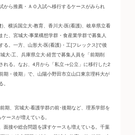
試から推薦・ＡＯ入試へ移行するケースがみられ
)、横浜国立大‐教育、香川大‐医(看護)、岐阜県立看
また、宮城大‐事業構想学群・食産業学群で募集人
る。一方、山形大‐医(看護)・工[フレックス]で後
城大‐工、兵庫県立大‐経営で募集人員を「前期削
される。なお、4月から「私立→公立」に移行した2
前期・後期」で、山陽小野田市立山口東京理科大が
る。
の前期、宮城大‐看護学群の前･後期など、理系学部を
るケースが増えている。
、面接や総合問題を課すケースも増えている。千葉