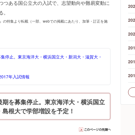
つつある国公立大の入試で、志望動向や難易変動に
20
る。
20
号』の特集より転載（一部、webでの掲載にあたり、加筆・訂正を施
20
20
募集停止。東京海洋大・横浜国立大・新潟大・滋賀大・
20
！
20
017年入試情報
期を募集停止。東京海洋大・横浜国立
・島根大で学部増設を予定！