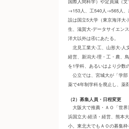
国際人間科学）や定員減（文1
→153人、工540人→565
設は国立5大学（東京海洋大‐
生、滋賀大‐データサイエン
洋大以外は④にあたる。
北見工業大‐工、山形大‐人
経営、新潟大‐理・工・農、鳥
を1学科、あるいはより少数
公立では、宮城大が「学部・
薬で4年制学科を廃止し、薬
（2）募集人員・日程変更
大阪大で推薦・ＡＯ「世界適
浜国立大‐経済・経営、熊本
小。東北大でもＡＯの募集枠