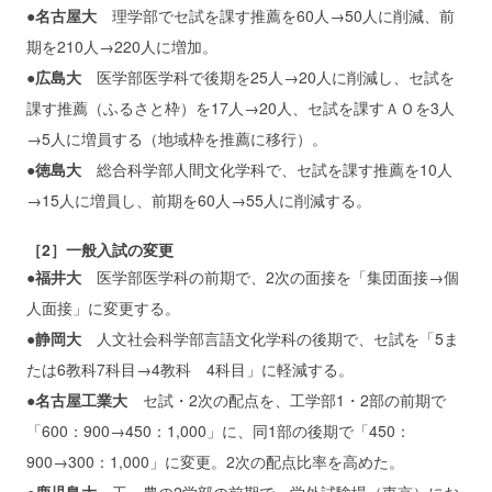
●名古屋大
理学部でセ試を課す推薦を60人→50人に削減、前
期を210人→220人に増加。
●広島大
医学部医学科で後期を25人→20人に削減し、セ試を
課す推薦（ふるさと枠）を17人→20人、セ試を課すＡＯを3人
→5人に増員する（地域枠を推薦に移行）。
●徳島大
総合科学部人間文化学科で、セ試を課す推薦を10人
→15人に増員し、前期を60人→55人に削減する。
［2］一般入試の変更
●福井大
医学部医学科の前期で、2次の面接を「集団面接→個
人面接」に変更する。
●静岡大
人文社会科学部言語文化学科の後期で、セ試を「5ま
たは6教科7科目→4教科 4科目」に軽減する。
●名古屋工業大
セ試・2次の配点を、工学部1・2部の前期で
「600：900→450：1,000」に、同1部の後期で「450：
900→300：1,000」に変更。2次の配点比率を高めた。
●鹿児島大
工・農の2学部の前期で、学外試験場（東京）にお