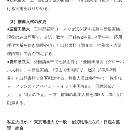
ける実施を取りやめる。
［3］推薦入試の変更
●室蘭工業大
工学部昼間コースでセ試を課す推薦を新規実施。
現役のみ出願可で、セ試（数学・理科各2科目。4学科中、応用
理化学系を除き物理必須）と出願書類（調査書・推薦書・志望
理由書）で合否判定する。
●愛知県立大
外国語学部でセ試を課す「全国枠推薦（グローバ
ル人材）」を新規実施。1浪まで出願可で、セ試（3教科3科
目）と出願書類で合否判定する。募集人員は各学科で「英米12
人、フランス・スペイン・ドイツ・中国各6人、国際関係7
人」、計43人の予定。一方、前期の募集人員を299人→254人に
削減する。
私立大ほか ： 東京電機大で一般・セ試利用の方式・日程を整
理・統合