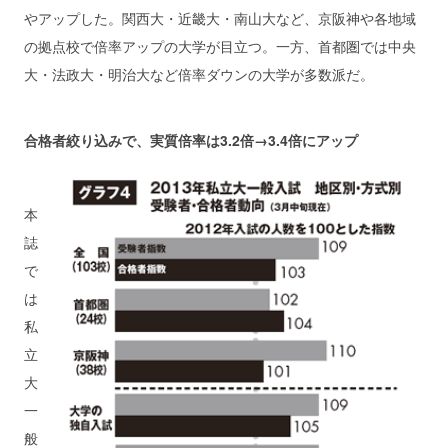
やアップした。関西大・近畿大・南山大など、京阪神や各地域
の拠点校で倍率アップの大学が目立つ。一方、首都圏では中央
大・法政大・明治大など倍率ダウンの大学が多数派だ。
合格者絞り込みで、実質倍率は3.2倍→3.4倍にアップ
本
誌
で
は
私
立
大
一
般