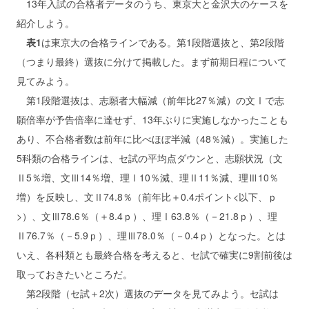
13年入試の合格者データのうち、東京大と金沢大のケースを
紹介しよう。
表1
は東京大の合格ラインである。第1段階選抜と、第2段階
（つまり最終）選抜に分けて掲載した。まず前期日程について
見てみよう。
第1段階選抜は、志願者大幅減（前年比27％減）の文Ⅰで志
願倍率が予告倍率に達せず、13年ぶりに実施しなかったことも
あり、不合格者数は前年に比べほぼ半減（48％減）。実施した
5科類の合格ラインは、セ試の平均点ダウンと、志願状況（文
Ⅱ5％増、文Ⅲ14％増、理Ⅰ10％減、理Ⅱ11％減、理Ⅲ10％
増）を反映し、文Ⅱ74.8％（前年比＋0.4ポイント<以下、ｐ
>）、文Ⅲ78.6％（＋8.4ｐ）、理Ⅰ63.8％（－21.8ｐ）、理
Ⅱ76.7％（－5.9ｐ）、理Ⅲ78.0％（－0.4ｐ）となった。とは
いえ、各科類とも最終合格を考えると、セ試で確実に9割前後は
取っておきたいところだ。
第2段階（セ試＋2次）選抜のデータを見てみよう。セ試は