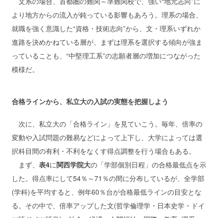
文系の場合、首都圏の難関～準難関校で、強い“地元志向”に
より地方からの流入が鈍っている影響もあろう。理系の場合、
就職を強く意識した“資格・技術志向”から、文・理系いずれか
進路を決めかねている層が、まずは理系を選択する傾向が強ま
っていることも、“中堅理工系”の志願者層の増加につながった
模様だ。
合格ラインから、私立大の入試の実態を把握しよう
次に、私立大の「合格ライン」を見ていこう。毎年、倍率の
変動や入試問題の難易などによって上下し、大学によっては選
択科目間の有利・不利をなくす得点調整を行う場合もある。
まず、
表4
に
関西学院大
の「学部個別日程」の合格最低点を示
した。得点率にして54％～71％の間に分布しているが、全学部
(学科)を平均すると、例年60％台が合格最低ラインの目安とな
る。その中で、倍率アップした文(哲学倫理学・日本史学・ドイ