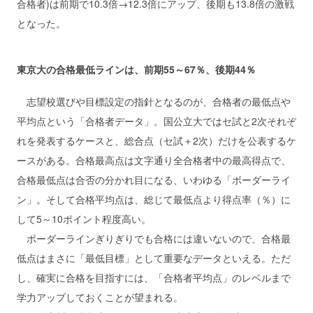
合格者)は前期で10.3倍→12.3倍にアップ、後期も13.8倍の激戦
となった。
東京大の合格最低ラインは、前期55～67％、後期44％
志望校選びや目標設定の指針となるのが、合格者の最低点や
平均点という「合格者データ」。国公立大ではセ試と2次それぞ
れを発表するケースと、総合点（セ試＋2次）だけを公表するケ
ースがある。合格最高点は文字通り全合格者中の最高得点で、
合格最低点は合否の分かれ目になる、いわゆる「ボーダーライ
ン」。そして合格平均点は、総じて最低点より得点率（％）に
して5～10ポイント程度高い。
ボーダーラインぎりぎりでも合格には違いないので、合格最
低点はまさに「最低目標」として重要なデータといえる。ただ
し、確実に合格を目指すには、「合格者平均点」のレベルまで
学力アップしておくことが望まれる。