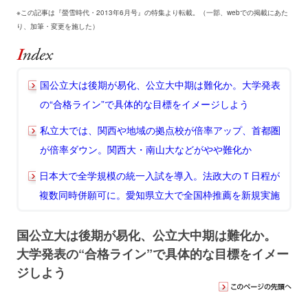
※この記事は『螢雪時代・2013年6月号』の特集より転載。（一部、webでの掲載にあた
り、加筆・変更を施した）
国公立大は後期が易化、公立大中期は難化か。大学発表
の“合格ライン”で具体的な目標をイメージしよう
私立大では、関西や地域の拠点校が倍率アップ、首都圏
が倍率ダウン。関西大・南山大などがやや難化か
日本大で全学規模の統一入試を導入。法政大のＴ日程が
複数同時併願可に。愛知県立大で全国枠推薦を新規実施
国公立大は後期が易化、公立大中期は難化か。
大学発表の“合格ライン”で具体的な目標をイメー
ジしよう