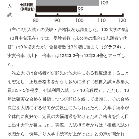
入
試
（主に2月入試）の受験・合格状況も調査した。103大学の集計
（3月中旬現在）では、受験者数（未公表の場合は志願者で代
替）は9％増えたが、合格者数は3％増に留まり（
グラフ4
）、
実質倍率（以下、倍率）は
12年3.2倍→13年3.4倍
とアップし
た。
私立大では合格者が併願先の他大学にある程度流出すること
を想定し、正規合格者をかなり多めに出す（独自入試＝募集人
員の3～5倍程度、セ試利用入試＝5～10倍程度）。ただし、13
年は確実な合格を目指しつつ併願校を絞って出願し、その合格
決定を大切にする傾向が受験生にみられたため、入学手続率が
全体的に良好で、定員の大幅超過を避けるため合格者を抑え目
に出す大学が目立った。実際、入試担当者からは「推薦入試の
段階から、例年より入学手続率が上がった」との声が聞かれ