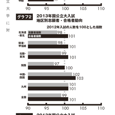
立
大
学
に
対