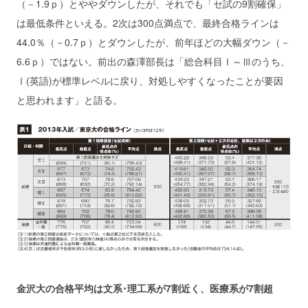
（－1.9ｐ）とややダウンしたが、それでも「セ試の9割確保」
は最低条件といえる。2次は300点満点で、最終合格ラインは
44.0％（－0.7ｐ）とダウンしたが、前年ほどの大幅ダウン（－
6.6ｐ）ではない。前出の森澤部長は「総合科目Ⅰ～Ⅲのうち、
Ⅰ(英語)が標準レベルに戻り、対処しやすくなったことが要因
と思われます」と語る。
金沢大の合格平均は文系･理工系が7割近く、医療系が7割超