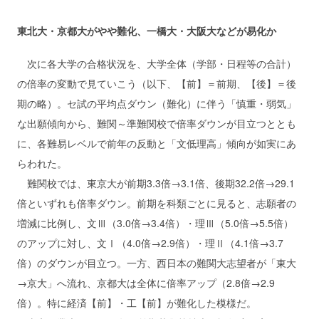
東北大・京都大がやや難化、一橋大・大阪大などが易化か
次に各大学の合格状況を、大学全体（学部・日程等の合計）
の倍率の変動で見ていこう（以下、【前】＝前期、【後】＝後
期の略）。セ試の平均点ダウン（難化）に伴う「慎重・弱気」
な出願傾向から、難関～準難関校で倍率ダウンが目立つととも
に、各難易レベルで前年の反動と「文低理高」傾向が如実にあ
らわれた。
難関校では、東京大が前期3.3倍→3.1倍、後期32.2倍→29.1
倍といずれも倍率ダウン。前期を科類ごとに見ると、志願者の
増減に比例し、文Ⅲ（3.0倍→3.4倍）・理Ⅲ（5.0倍→5.5倍）
のアップに対し、文Ⅰ（4.0倍→2.9倍）・理Ⅱ（4.1倍→3.7
倍）のダウンが目立つ。一方、西日本の難関大志望者が「東大
→京大」へ流れ、京都大は全体に倍率アップ（2.8倍→2.9
倍）。特に経済【前】・工【前】が難化した模様だ。