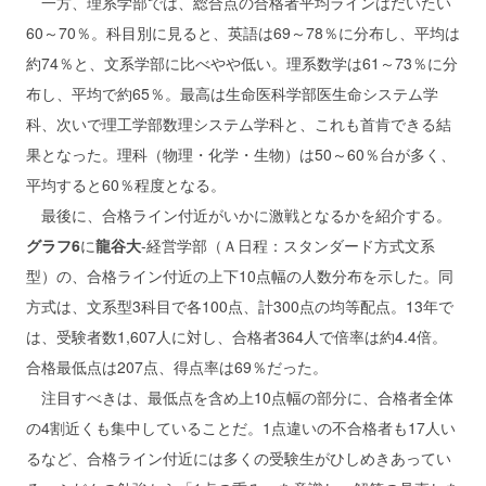
一方、理系学部では、総合点の合格者平均ラインはだいたい
60～70％。科目別に見ると、英語は69～78％に分布し、平均は
約74％と、文系学部に比べやや低い。理系数学は61～73％に分
布し、平均で約65％。最高は生命医科学部医生命システム学
科、次いで理工学部数理システム学科と、これも首肯できる結
果となった。理科（物理・化学・生物）は50～60％台が多く、
平均すると60％程度となる。
最後に、合格ライン付近がいかに激戦となるかを紹介する。
グラフ6
に
龍谷大
‐経営学部（Ａ日程：スタンダード方式文系
型）の、合格ライン付近の上下10点幅の人数分布を示した。同
方式は、文系型3科目で各100点、計300点の均等配点。13年で
は、受験者数1,607人に対し、合格者364人で倍率は約4.4倍。
合格最低点は207点、得点率は69％だった。
注目すべきは、最低点を含め上10点幅の部分に、合格者全体
の4割近くも集中していることだ。1点違いの不合格者も17人い
るなど、合格ライン付近には多くの受験生がひしめきあってい