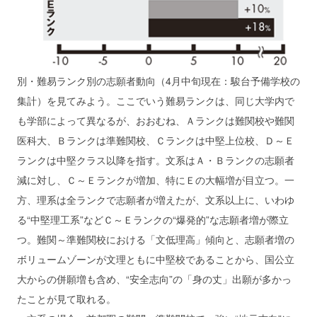
別・難易ランク別の志願者動向（4月中旬現在：駿台予備学校の
集計）を見てみよう。ここでいう難易ランクは、同じ大学内で
も学部によって異なるが、おおむね、Ａランクは難関校や難関
医科大、Ｂランクは準難関校、Ｃランクは中堅上位校、Ｄ～Ｅ
ランクは中堅クラス以降を指す。文系はＡ・Ｂランクの志願者
減に対し、Ｃ～Ｅランクが増加、特にＥの大幅増が目立つ。一
方、理系は全ランクで志願者が増えたが、文系以上に、いわゆ
る“中堅理工系”などＣ～Ｅランクの“爆発的”な志願者増が際立
つ。難関～準難関校における「文低理高」傾向と、志願者増の
ボリュームゾーンが文理ともに中堅校であることから、国公立
大からの併願増も含め、“安全志向”の「身の丈」出願が多かっ
たことが見て取れる。