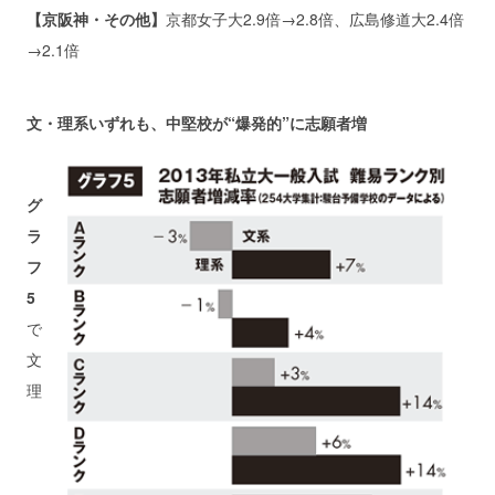
【京阪神・その他】
京都女子大2.9倍→2.8倍、広島修道大2.4倍
→2.1倍
文・理系いずれも、中堅校が“爆発的”に志願者増
グ
ラ
フ
5
で
文
理