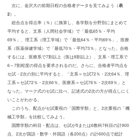
次に、金沢大の前期日程の合格者データを見てみよう（
表
2
）。
総合点を得点率（％）に換算し、各学類を分野別にまとめて
平均すると、文系（人間社会学域）で「最低65％・平均
69％」、理工系（理工学域）で「最低64％・平均69％」、医療
系（医薬保健学域）で「最低70％・平均73％」となった。合格
するには、医療系で7割以上（医は8割以上）、文系・理工系で
6～7割程度の得点を要求されるのだ。さらに、合格者平均点を
セ試・2次の別に平均すると、「文系＝セ試72％・2次64％、理
工系＝セ試72％・2次66％、医療系＝セ試76％・2次69％」と
なった。マーク式のセ試に比べ、記述式の2次の方が得点しにく
いことがわかる。
このうち、配点がセ試重視の「国際学類」と、2次重視の「機
械工学類」を比較してみよう。
国際学類の科目・配点は、セ試が5または6教科7科目の計900
点、2次が国語・数学・外国語（各200点）の計600点で総計