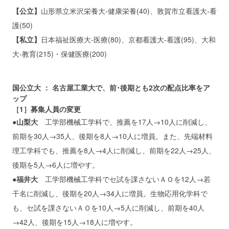
【公立】
山形県立米沢栄養大‐健康栄養(40)、敦賀市立看護大‐看
護(50)
【私立】
日本福祉医療大‐医療(80)、京都看護大‐看護(95)、大和
大‐教育(215)・保健医療(200)
国公立大 ： 名古屋工業大で、前･後期とも2次の配点比率をア
ップ
［1］募集人員の変更
●山梨大
工学部機械工学科で、推薦を17人→10人に削減し、
前期を30人→35人、後期を8人→10人に増員。また、先端材料
理工学科でも、推薦を8人→4人に削減し、前期を22人→25人、
後期を5人→6人に増やす。
●福井大
工学部機械工学科でセ試を課さないＡＯを12人→若
干名に削減し、後期を20人→34人に増員。生物応用化学科で
も、セ試を課さないＡＯを10人→5人に削減し、前期を40人
→42人、後期を15人→18人に増やす。