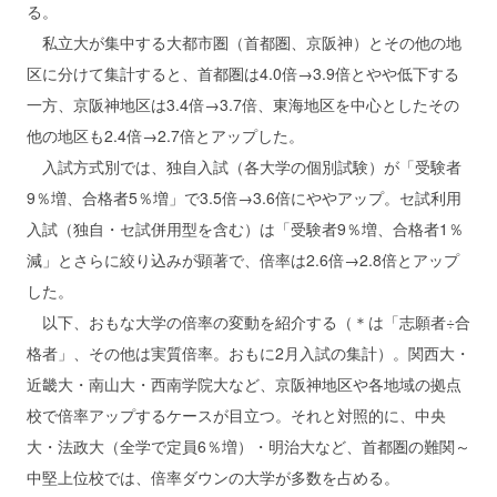
る。
私立大が集中する大都市圏（首都圏、京阪神）とその他の地
区に分けて集計すると、首都圏は4.0倍→3.9倍とやや低下する
一方、京阪神地区は3.4倍→3.7倍、東海地区を中心としたその
他の地区も2.4倍→2.7倍とアップした。
入試方式別では、独自入試（各大学の個別試験）が「受験者
9％増、合格者5％増」で3.5倍→3.6倍にややアップ。セ試利用
入試（独自・セ試併用型を含む）は「受験者9％増、合格者1％
減」とさらに絞り込みが顕著で、倍率は2.6倍→2.8倍とアップ
した。
以下、おもな大学の倍率の変動を紹介する（＊は「志願者÷合
格者」、その他は実質倍率。おもに2月入試の集計）。関西大・
近畿大・南山大・西南学院大など、京阪神地区や各地域の拠点
校で倍率アップするケースが目立つ。それと対照的に、中央
大・法政大（全学で定員6％増）・明治大など、首都圏の難関～
中堅上位校では、倍率ダウンの大学が多数を占める。