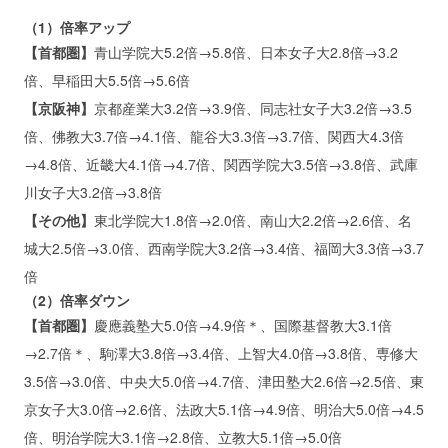
（1）倍率アップ
【首都圏】
青山学院大5.2倍→5.8倍、日本女子大2.8倍→3.2
倍、早稲田大5.5倍→5.6倍
【京阪神】
京都産業大3.2倍→3.9倍、同志社女子大3.2倍→3.5
倍、佛教大3.7倍→4.1倍、龍谷大3.3倍→3.7倍、関西大4.3倍
→4.8倍、近畿大4.1倍→4.7倍、関西学院大3.5倍→3.8倍、武庫
川女子大3.2倍→3.8倍
【その他】
東北学院大1.8倍→2.0倍、南山大2.2倍→2.6倍、名
城大2.5倍→3.0倍、西南学院大3.2倍→3.4倍、福岡大3.3倍→3.7
倍
（2）倍率ダウン
【首都圏】
慶應義塾大5.0倍→4.9倍＊、国際基督教大3.1倍
→2.7倍＊、駒澤大3.8倍→3.4倍、上智大4.0倍→3.8倍、専修大
3.5倍→3.0倍、中央大5.0倍→4.7倍、津田塾大2.6倍→2.5倍、東
京女子大3.0倍→2.6倍、法政大5.1倍→4.9倍、明治大5.0倍→4.5
倍、明治学院大3.1倍→2.8倍、立教大5.1倍→5.0倍