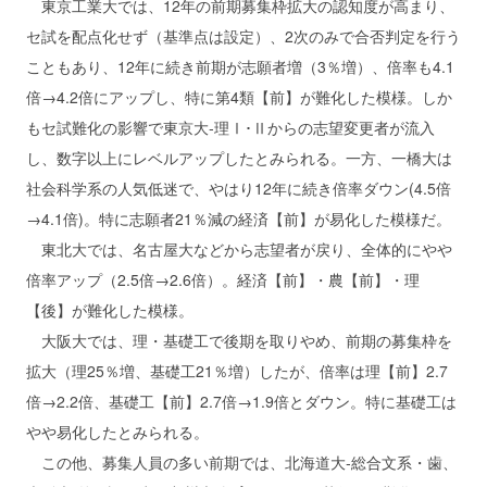
東京工業大では、12年の前期募集枠拡大の認知度が高まり、
セ試を配点化せず（基準点は設定）、2次のみで合否判定を行う
こともあり、12年に続き前期が志願者増（3％増）、倍率も4.1
倍→4.2倍にアップし、特に第4類【前】が難化した模様。しか
もセ試難化の影響で東京大‐理Ⅰ･Ⅱからの志望変更者が流入
し、数字以上にレベルアップしたとみられる。一方、一橋大は
社会科学系の人気低迷で、やはり12年に続き倍率ダウン(4.5倍
→4.1倍)。特に志願者21％減の経済【前】が易化した模様だ。
東北大では、名古屋大などから志望者が戻り、全体的にやや
倍率アップ（2.5倍→2.6倍）。経済【前】・農【前】・理
【後】が難化した模様。
大阪大では、理・基礎工で後期を取りやめ、前期の募集枠を
拡大（理25％増、基礎工21％増）したが、倍率は理【前】2.7
倍→2.2倍、基礎工【前】2.7倍→1.9倍とダウン。特に基礎工は
やや易化したとみられる。
この他、募集人員の多い前期では、北海道大‐総合文系・歯、