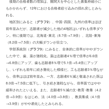
後期の合格者数の増加は、難関大を中心とした募集枠縮小に
もかかわらず、12年における合格者絞り込みの揺れ戻しとみら
れる。
地区別にみると（
グラフ2
）、中国･四国、九州の倍率はほぼ
前年並みだが、志願者が減少した他の4地区はいずれも倍率ダウ
ン。特に後期では、北海道･東北（8.7倍→7.9倍）、北陸･東海
（8.2倍→7.5倍）の大幅ダウンが目立つ。
学部系統別（
グラフ3
）にみると、全体的に倍率がややダウン
した中で、歯、薬が激戦化。薬は志願者4％増で倍率が6.6倍
→6.8倍にアップ、歯も志願者8％増で5.1倍→5.4倍にアップ
し、いずれも前年に続き難化した模様だ。工も志願者3％増なが
ら、倍率はほぼ前年並み。一方、志願者6％減と敬遠された医は
8.0倍→7.5倍に低下し、引き続き激戦ながら、倍率面ではやや
緩和されたといえる。また、志願者5％減の文･教育･教養（4.2
倍→3.9倍）をはじめ、法（4.0倍→3.8倍）、教員養成（4.1倍
→3.9倍）がやや易化したとみられる。