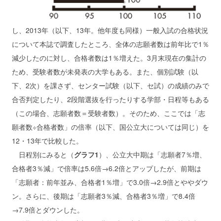
し、2013年（以下、13年。他年度も同様）一般入試の合格状況
について本誌で調査したところ、全体の志願者数は前年比で1％
減少したのに対し、合格者数は1％増えた。3月末現在の集計の
ため、受験者数が未発表の大学もある。また、個別試験（以
下、2次）を課さず、センター試験（以下、セ試）の成績のみで
合否判定したり、2段階選抜を行ったりする学部・日程等もある
（この場合、志願者数＝受験者数）。そのため、ここでは「志
願者数÷合格者数」の倍率（以下、国公立大については同じ）を
12・13年で比較した。
日程別にみると（
グラフ1
）、公立大中期は「志願者7％増、
合格者3％減」で倍率は5.6倍→6.2倍とアップしたが、前期は
「志願者：前年並み、合格者1％増」で3.0倍→2.9倍とややダウ
ン。さらに、後期は「志願者3％減、合格者3％増」で8.4倍
→7.9倍とダウンした。