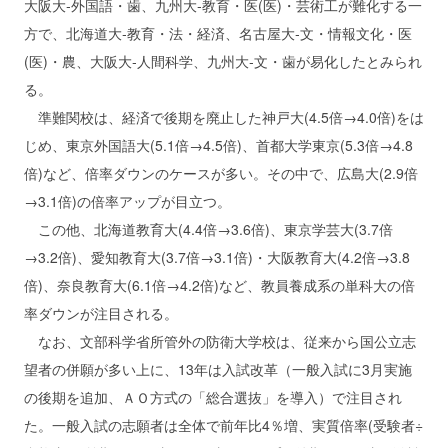
大阪大‐外国語・歯、九州大‐教育・医(医)・芸術工が難化する一
方で、北海道大‐教育・法・経済、名古屋大‐文・情報文化・医
(医)・農、大阪大‐人間科学、九州大‐文・歯が易化したとみられ
る。
準難関校は、経済で後期を廃止した神戸大(4.5倍→4.0倍)をは
じめ、東京外国語大(5.1倍→4.5倍)、首都大学東京(5.3倍→4.8
倍)など、倍率ダウンのケースが多い。その中で、広島大(2.9倍
→3.1倍)の倍率アップが目立つ。
この他、北海道教育大(4.4倍→3.6倍)、東京学芸大(3.7倍
→3.2倍)、愛知教育大(3.7倍→3.1倍)・大阪教育大(4.2倍→3.8
倍)、奈良教育大(6.1倍→4.2倍)など、教員養成系の単科大の倍
率ダウンが注目される。
なお、文部科学省所管外の防衛大学校は、従来から国公立志
望者の併願が多い上に、13年は入試改革（一般入試に3月実施
の後期を追加、ＡＯ方式の「総合選抜」を導入）で注目され
た。一般入試の志願者は全体で前年比4％増、実質倍率(受験者÷