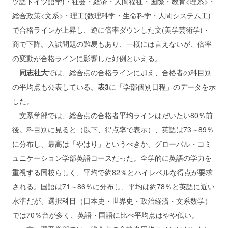
ツ語ドイツ語学)・社会・経済・人間福祉・国際・教育<理系>・
総合政策<文系>・理工(数理科学・生命科学・人間システム工)
で合格ラインが上昇し、逆に倍率ダウンした文(美学芸術学)・
商で下降。入試問題の難易もあり、一概には言えないが、倍率
の変動が合格ラインに影響した好例といえる。
同志社大
では、総合点の合格ラインに加え、合格者の科目別
の平均点も公表している。
表3
に「学部個別日程」のデータを示
した。
文系学部では、総合点の合格者平均ラインはだいたい80％前
後。科目別に見ると（以下、得点率で表示）、英語は73～89％
に分布し、最高は「やはり」というべきか、グローバル・コミ
ュニケーション学部英語コースだった。全学的に英語の学力を
重視する同校らしく、平均で約82％とハイレベルな得点が要求
される。国語は71～86％に分布し、平均は約78％と英語に近い
水準だが、選択科目（日本史・世界史・政治経済・文系数学）
では70％台が多く、英語・国語に比べ平均点はやや低い。