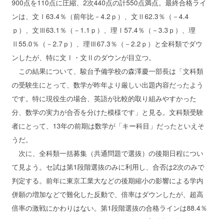
900点を110点に圧縮、2次440点の計550点満点。最終合格ライ
ンは、文Ⅰ63.4％（前年比－4.2ｐ）、文Ⅱ62.3％（－4.4
ｐ）、文Ⅲ63.1％（－1.1ｐ）、理Ⅰ57.4％（－3.3ｐ）、理
Ⅱ55.0％（－2.7ｐ）、理Ⅲ67.3％（－2.2ｐ）と全科類でダウ
ンしたが、特に文Ⅰ・文Ⅱのダウンが目立つ。
この結果について、駿台予備学校の森澤慶一部長は「文科類
の受験生にとって、数学が昨年より厳しい出題内容だったよう
です。特に現役生の場合、英語が比較的取り組みやすかった
分、数学の実力が合否を分けた模様です」と見る。文科類受験
者にとって、13年の前期は数学が「キー科目」だったといえそ
うだ。
次に、全科類一括募集（共通問題で選抜）の後期日程につい
て見よう。セ試は第1段階選抜のみに利用し、合否は2次のみで
判定する。前年に東京工業大などの後期縮小の影響による学内
併願の増加などで難化した反動で、倍率はダウンしたが、超高
倍率の激戦にかわりはない。第1段階選抜の合格ラインは88.4％