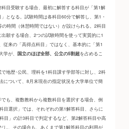
科目受験する場合、最初に解答する科目が「第1解
目」となる。試験時間は各科目60分で解答し、第1・
収等の時間（休憩時間ではない）が設けられる。2科目
に出願する場合、2つの試験時間を使って実質的に1
、従来の「高得点科目」ではなく、基本的に「第1
大学が、
国立のほぼ全部、公立の5割超
を占めるこ
で地歴･公民、理科を1科目課す学部等に対し、2科
法について、8月末現在の指定状況を大学単位で簡
でも、複数教科から複数科目を選択する場合、例
3科目選択」では、それぞれの第1解答科目、さらに
1科目」の計3科目で判定するなど、第2解答科目や高
だし、その場合も、あくまで第1解答科目の利用が