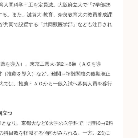
育人間科学・工を定員減。大阪府立大で「7学部28
編する。また、滋賀大‐教育、奈良教育大の教員養成課
が共同で設置する「共同獣医学部」なども注目され
薦を導入）、東京工業大‐第2～6類（ＡＯを導
経営（推薦を導入）など、難関～準難関校の後期廃止
大では、推薦・ＡＯから一般入試へ募集人員を移行
目立つ
となり、京都大など6大学の医学科で「理科3→2科
の科目数を軽減する傾向がみられる。一方、2次に