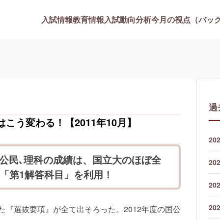
入試情報
教育情報
入試動向分析
今月の視点（バッ
過
はこう変わる！【2011年10月】
20
･公民､理科の成績は、国立大のほぼ全
20
「第1解答科目」を利用！
20
20
た『選抜要項』が全て出そろった。2012年度の国公