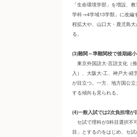
「生命環境学部」を増設、教
学科→4学域13学類」に改
程拡大や、山口大・鹿児島大
る。
(3)難関～準難関校で後期縮小
東京外国語大‐言語文化（推
入）、大阪大‐工、神戸大‐
が目立つ。一方、地方国公立
する傾向も見られる。
(4)一般入試では2次負担増が
セ試で理科が3科目選択不可
目」とするのをはじめ、セ試