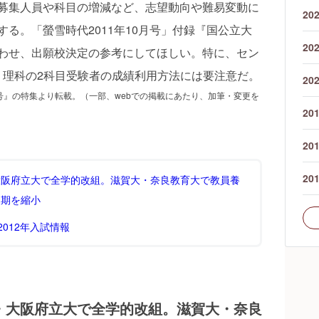
募集人員や科目の増減など、志望動向や難易変動に
20
る。「螢雪時代2011年10月号」付録『国公立大
20
わせ、出願校決定の参考にしてほしい。特に、セン
、理科の2科目受験者の成績利用方法には要注意だ。
20
月号』の特集より転載。（一部、webでの掲載にあたり、加筆・変更を
20
20
20
大阪府立大で全学的改組。滋賀大・奈良教育大で教員養
後期を縮小
012年入試情報
・大阪府立大で全学的改組。滋賀大・奈良