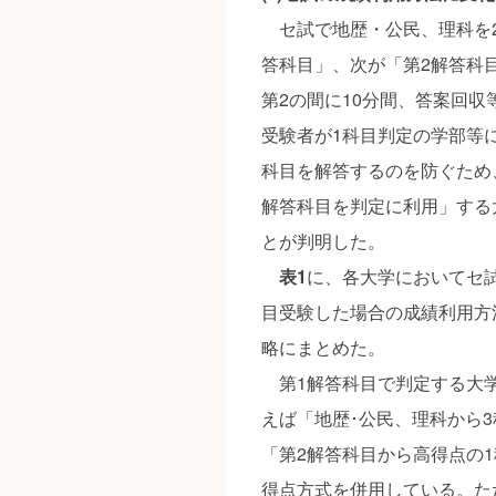
セ試で地歴・公民、理科を2
答科目」、次が「第2解答科
第2の間に10分間、答案回
受験者が1科目判定の学部等
科目を解答するのを防ぐため
解答科目を判定に利用」する
とが判明した。
表1
に、各大学においてセ試
目受験した場合の成績利用方
略にまとめた。
第1解答科目で判定する大学
えば「地歴･公民、理科から
「第2解答科目から高得点の
得点方式を併用している。た