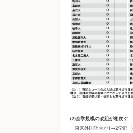
(2)全学規模の改組が相次ぐ
東京外国語大が1→2学部（