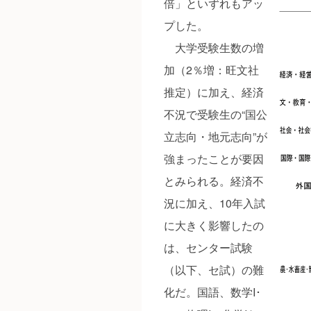
倍」といずれもアッ
プした。
大学受験生数の増
加（2％増：旺文社
推定）に加え、経済
不況で受験生の“国公
立志向・地元志向”が
強まったことが要因
とみられる。経済不
況に加え、10年入試
に大きく影響したの
は、センター試験
（以下、セ試）の難
化だ。国語、数学I･