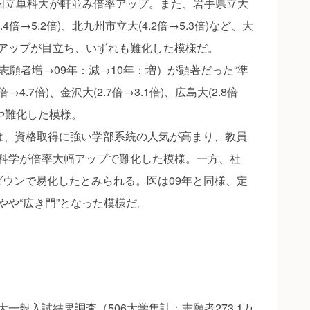
の国立単科大が軒並み倍率アップ。また、岩手県立大
3.4倍→5.2倍)、北九州市立大(4.2倍→5.3倍)など、大
アップが目立ち、いずれも難化した模様だ。
願者増→09年：減→10年：増）が顕著だった“準
→4.7倍)、金沢大(2.7倍→3.1倍)、広島大(2.8倍
やや難化した模様。
は、資格取得に強い学部系統の人気が高まり、教員
活科学が倍率大幅アップで難化した模様。一方、社
ダウンで易化したとみられる。医は09年と同様、定
やや“広き門”となった模様だ。
般入試結果調査（506大学集計：志願者273.1万