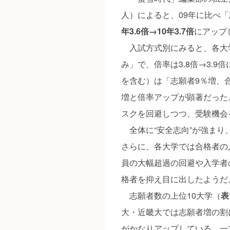
人）によると、09年に比べ
年3.6倍→10年3.7倍
にアップ
入試方式別にみると、各大学
み」で、倍率は3.8倍→3.
を含む）は「志願者9％増、合
増と倍率アップが顕著だった
スクを回避しつつ、受験機会
全体に“安全志向”が強まり
さらに、各大学では合格者の
員の大幅超過の回避や入学者
格者を抑え目に出したようだ
志願者数の上位10大学（
表
大・近畿大では志願者増の割
がかなりアップしている。一