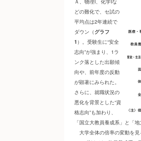
Ａ、物理I、化学Iな
どの難化で、セ試の
平均点は2年連続で
ダウン（
グラフ
1
）。受験生に“安全
志向”が強まり、1ラ
ンク落とした出願傾
向や、前年度の反動
が顕著にみられた。
さらに、就職状況の
悪化を背景とした“資
格志向”も加わり、
「国立大教員養成系」と「地
大学全体の倍率の変動を見ると、