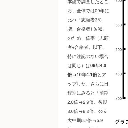
本誌で調査したとこ
ろ、全体では09年に
比べ「志願者3％
増、合格者1％減」
のため、倍率（志願
者÷合格者。以下、
特に注記のない場合
は同じ）は
09年4.0
倍→10年4.1倍
とア
ップした。さらに日
程別にみると「前期
2.8倍→2.9倍、後期
8.0倍→8.2倍、公立
大中期5.7倍→5.9