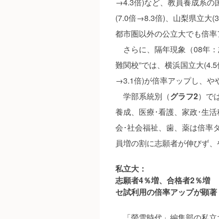
→4.3倍)など、教員養成系
(7.0倍→8.3倍)、山梨県立大(
都市圏以外の公立大でも倍率
さらに、隔年現象（08年：志
難関校”では、横浜国立大(4.5倍
→3.1倍)が倍率アップし、
学部系統別（
グラフ2
）で
養成、医療･看護、家政･生
会･社会福祉、歯、薬は倍率
員増の割に志願者が伸びず、
私立大：
志願者4％増、合格者2％増
セ試利用の倍率アップが顕著
「螢雪時代」編集部の私立大一