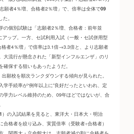
「志願者4％増、合格者2％増」で、倍率は全体で
09
した。
の個別試験は「志願者2％増、合格者：前年並
9倍にアップ。一方、セ試利用入試（一般・セ試併用型
格者4％増」で倍率は3.1倍→3.3倍と、より志願者
。大流行が懸念された「新型インフルエンザ」のリ
を確保する狙いもあったようだ。
、出願校を順次ランクダウンする傾向が見られた。
入学手続率が“例年以上に”良好だったといわれ、定
の学力レベル維持のため、09年ほどではないが、合
。
1
）の入試結果を見ると、東洋大・日本大・明治
に合格者を絞り込み、実質倍率（受験者÷合格者）
方、関西大・立命館大は、志願者減の割に合格者を