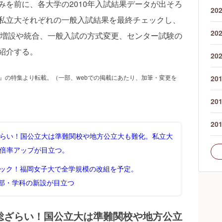
を前に、各大学の2010年入試結果データが出そろ
20
私立大それぞれの一般入試結果を最終チェックし、
20
部の増設や統合、一般入試の方式変更、センター試験の
紹介する。
20
号』の特集より転載。（一部、webでの掲載にあたり、加筆・変更を
20
20
20
らい！国公立大は準難関校や地方公立大も難化。私立大
倍率アップが目立つ。
ェック！福岡女子大で全学規模の改組を予定。
部・学科の新設が目立つ
総ざらい！国公立大は準難関校や地方公立