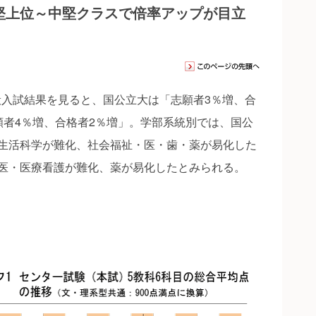
堅上位～中堅クラスで倍率アップが目立
般入試結果を見ると、国公立大は「志願者3％増、合
願者4％増、合格者2％増」。学部系統別では、国公
生活科学が難化、社会福祉・医・歯・薬が易化した
医・医療看護が難化、薬が易化したとみられる。