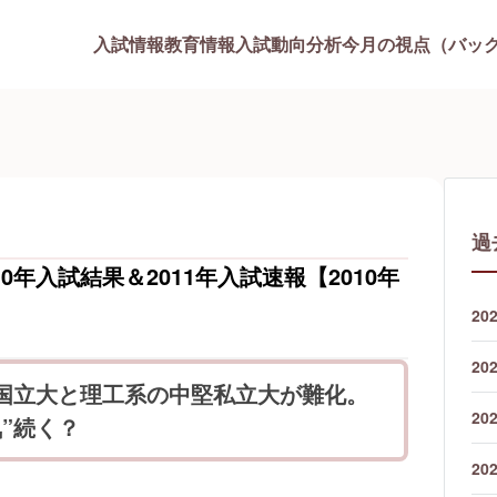
入試情報
教育情報
入試動向分析
今月の視点（バッ
過
0年入試結果＆2011年入試速報【2010年
20
20
系国立大と理工系の中堅私立大が難化。
20
気”続く？
20