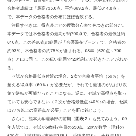
合格者成績は「最高735.0点、平均669.2点、最低614.8点」
で、本データの合格者の分布にほぼ合致する。
注目すべきは、得点帯ごとの度数分布表で色つきの部分だ。
本データでは不合格者の最高が約700点で、合格者の最低は約
610点。この差90点の範囲が「合否混在ゾーン」で、合格者の
約93％、不合格者の約75％が含まれる。08年（620点～700
点）とほぼ同じ、この広い範囲で“2次逆転”が起きたことがわか
る。
セ試が合格最低点付近の場合、2次で合格者平均（59％）を
超える得点率（60％）が必要だが、それでも最後のがんばり次
第で逆転が可能だったことになる。逆に、セ試で高得点を取っ
ていても安心できない（２次が合格最低点<40％>の場合、セ試
は77％以上の高得点が必要）ことを肝に銘じよう。
さらに、熊本大学理学部の前期（
図表２
）も見てみよう。09
年入試では、セ試が5教科7科目の550点、2次が数学・理科の
600点。入試結果は志願者335人、受験者328人、合格者151