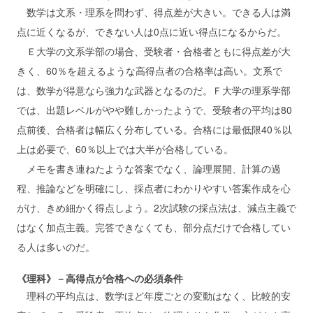
数学は文系・理系を問わず、得点差が大きい。できる人は満
点に近くなるが、できない人は0点に近い得点になるからだ。
Ｅ大学の文系学部の場合、受験者・合格者ともに得点差が大
きく、60％を超えるような高得点者の合格率は高い。文系で
は、数学が得意なら強力な武器となるのだ。Ｆ大学の理系学部
では、出題レベルがやや難しかったようで、受験者の平均は80
点前後、合格者は幅広く分布している。合格には最低限40％以
上は必要で、60％以上では大半が合格している。
メモを書き連ねたような答案でなく、論理展開、計算の過
程、推論などを明確にし、採点者にわかりやすい答案作成を心
がけ、きめ細かく得点しよう。2次試験の採点法は、減点主義で
はなく加点主義。完答できなくても、部分点だけで合格してい
る人は多いのだ。
《理科》－高得点が合格への必須条件
理科の平均点は、数学ほど年度ごとの変動はなく、比較的安