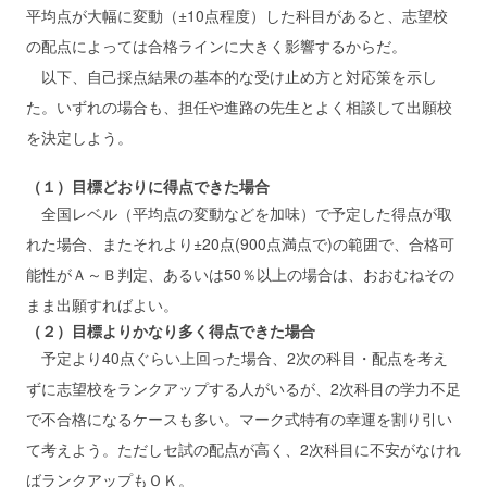
平均点が大幅に変動（±10点程度）した科目があると、志望校
の配点によっては合格ラインに大きく影響するからだ。
以下、自己採点結果の基本的な受け止め方と対応策を示し
た。いずれの場合も、担任や進路の先生とよく相談して出願校
を決定しよう。
（１）目標どおりに得点できた場合
全国レベル（平均点の変動などを加味）で予定した得点が取
れた場合、またそれより±20点(900点満点で)の範囲で、合格可
能性がＡ～Ｂ判定、あるいは50％以上の場合は、おおむねその
まま出願すればよい。
（２）目標よりかなり多く得点できた場合
予定より40点ぐらい上回った場合、2次の科目・配点を考え
ずに志望校をランクアップする人がいるが、2次科目の学力不足
で不合格になるケースも多い。マーク式特有の幸運を割り引い
て考えよう。ただしセ試の配点が高く、2次科目に不安がなけれ
ばランクアップもＯＫ。