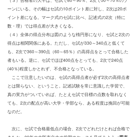
（３）合格者の大半は、セ試で80～90％、2次で50～70％のゾ
ーンにいる。その幅はセ試の10ポイント差に対し、2次は20ポ
イント差になる。マーク式のセ試に比べ、記述式の2次（特に
数・理）では得点差が大きくなる。
（４）全体の得点分布は図のような楕円形になり、セ試と2次の
得点は相関関係にある。ただし、セ試が330～340点と低くて
も、2次で360～390点（60～65％）の高得点をとって合格した
者もいる。逆に、セ試でほぼ400点をとっても、2次で240点
(40％)程度しかとれず、不合格となっている。
ここで注意したいのは、セ試の高得点者が必ず2次の高得点者
とは限らない、ということ。記述試験を常に意識した学習で、
真の実力がついていれば、たとえセ試で目標の点数を取れなく
ても、2次の配点が高い大学・学部なら、ある程度は挽回が可能
なのだ。
次に、セ試で合格最低点の場合、2次でどれだけとれば合格で