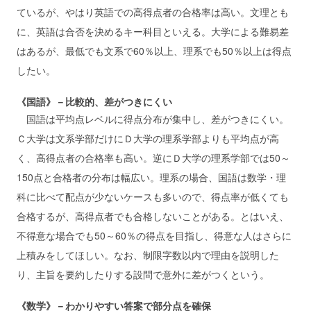
ているが、やはり英語での高得点者の合格率は高い。文理とも
に、英語は合否を決めるキー科目といえる。大学による難易差
はあるが、最低でも文系で60％以上、理系でも50％以上は得点
したい。
《国語》－比較的、差がつきにくい
国語は平均点レベルに得点分布が集中し、差がつきにくい。
Ｃ大学は文系学部だけにＤ大学の理系学部よりも平均点が高
く、高得点者の合格率も高い。逆にＤ大学の理系学部では50～
150点と合格者の分布は幅広い。理系の場合、国語は数学・理
科に比べて配点が少ないケースも多いので、得点率が低くても
合格するが、高得点者でも合格しないことがある。とはいえ、
不得意な場合でも50～60％の得点を目指し、得意な人はさらに
上積みをしてほしい。なお、制限字数以内で理由を説明した
り、主旨を要約したりする設問で意外に差がつくという。
《数学》－わかりやすい答案で部分点を確保