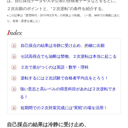
は、自己採点データや大学公表の合格者データなどをもとに、
２次出願のポイントと、“２次逆転”の条件を紹介する。
※この記事は『螢雪時代・2010年2月号』の特集より転載。（一部、webでの掲載にあた
り、加筆・変更を施した）
自己採点の結果は冷静に受け止め、的確に出願
セ試高得点でも油断は禁物。２次逆転は本当に起こる
２次で差がつくのは英語・数学・理科
逆転するには２次試験で合格者平均点をとろう！
強い意志と高レベルの得意科目があれば２次逆転でき
る！
短期間での２次対策完成には“実戦”の場を活用！
自己採点の結果は冷静に受け止め、