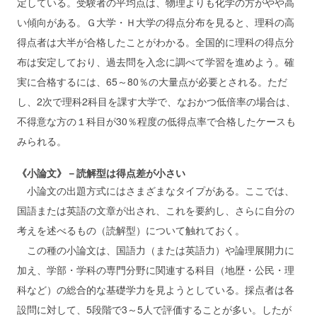
定している。受験者の平均点は、物理よりも化学の方がやや高
い傾向がある。Ｇ大学・Ｈ大学の得点分布を見ると、理科の高
得点者は大半が合格したことがわかる。全国的に理科の得点分
布は安定しており、過去問を入念に調べて学習を進めよう。確
実に合格するには、65～80％の大量点が必要とされる。ただ
し、2次で理科2科目を課す大学で、なおかつ低倍率の場合は、
不得意な方の１科目が30％程度の低得点率で合格したケースも
みられる。
《小論文》－読解型は得点差が小さい
小論文の出題方式にはさまざまなタイプがある。ここでは、
国語または英語の文章が出され、これを要約し、さらに自分の
考えを述べるもの（読解型）について触れておく。
この種の小論文は、国語力（または英語力）や論理展開力に
加え、学部・学科の専門分野に関連する科目（地歴・公民・理
科など）の総合的な基礎学力を見ようとしている。採点者は各
設問に対して、5段階で3～5人で評価することが多い。したが