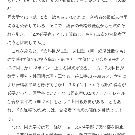
きたか、09年の大阪市立大の前期のケースを見てみよう（
図表
5
）。
同大学ではセ試・2次・総合点それぞれに、合格者の最低点や平
均点を公表している。そこで、総合の合格最低点からセ試のそ
れを引き、「2次必要点」として算出し、さらに2次の合格者平
均点と比較してみた。
これをみると、2次科目が国語・外国語（商・経済は数学も）
の文系4学部では得点率58～66％と、学部により合格者平均と
ほぼ同じか1～3ポイント上回る得点が必要。一方、2次科目が
数学・理科・外国語の理・工でも、得点率63～68％と、学科に
より合格者平均とほぼ同じか1～3ポイント下回る程度の得点が
必要だった。医学科にいたっては得点率86.2％と、ハイレベル
な合格者平均（85.7％）をさらに上回る必要がある。ともあ
れ、“2次逆転”のためには、合格者平均点の確保を目標としよ
う。
なお、同大学では商・経済・法・文の4学部で夜間部を廃止