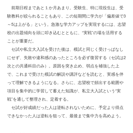
前期日程まであと１か月あまり。受験生、特に現役生は、受
験教科が絞られることもあり、この短期間に学力が「偏差値で3
～5は上がる」という。急激な学力アップを実現するには、志望
校の出題傾向を頭に叩き込むとともに、“実戦”の場を活用する
ことが重要だ。
セ試や私立大入試を受けた後は、模試と同じく受けっぱなし
にせず、失敗や違和感のあったところを必ず復習する（セ試は2
次との共通科目のみ）。原因を突き止め、弱点を補強した上
で、これまで受けた模試の解説や講評などを読むと、実感を伴
って理解できるようになる。さらに、志望校で頻出する範囲や
項目を集中的に学習して蓄えた知識が、私立大入試という“実
戦”を通して整理され、定着する。
セ試が好成績だった人は逆転されないために、予定より得点
できなかった人は逆転を狙って、最後まで集中力を高めよう。