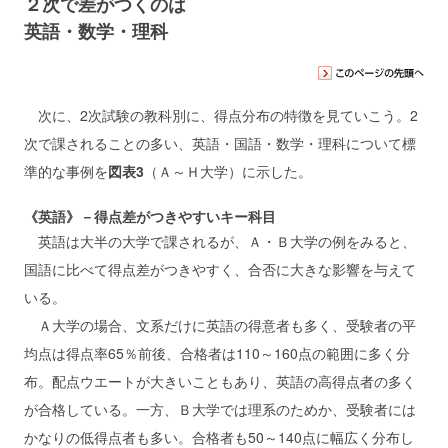
２次で差がつくのは
英語・数学・理科
次に、2次試験の教科別に、得点分布の特徴を見ていこう。2
次で課されることの多い、英語・国語・数学・理科について標
準的な事例を
図表3
（Ａ～Ｈ大学）に示した。
《英語》－得点差がつきやすいキー科目
英語は大半の大学で課されるが、Ａ・Ｂ大学の例をみると、
国語に比べて得点差がつきやすく、合否に大きな影響を与えて
いる。
Ａ大学の場合、文系だけに英語の得意者も多く、受験者の平
均点は得点率65％前後、合格者は110～160点の範囲に多く分
布。配点ウエートが大きいこともあり、英語の高得点者の多く
が合格している。一方、Ｂ大学では理系のためか、受験者には
かなりの低得点者も多い。合格者も50～140点に幅広く分布し