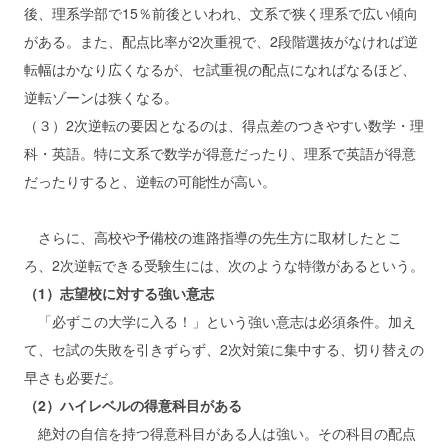
後、理系学部で15％前後といわれ、文系で狭く理系で広い傾向
がある。また、配点比率が2次重視で、2段階選抜がなければ逆
転幅はかなり広くなるが、セ試重視の配点になればなるほど、
逆転ゾーンは狭くなる。
（３）2次逆転の要因となるのは、得点差のつきやすい数学・理
科・英語。特に文系で数学が得意だったり、理系で英語が得意
だったりすると、逆転の可能性が高い。
さらに、高校や予備校の進路指導の先生方に取材したとこ
ろ、2次逆転できる受験生には、次のような特徴があるという。
（1）志望校に対する強い意志
「必ずこの大学に入る！」という強い意志は必須条件。加え
て、セ試の失敗を引きずらず、2次対策に集中する、切り替えの
早さも必要だ。
（2）ハイレベルの得意科目がある
絶対の自信を持つ得意科目がある人は強い。その科目の配点