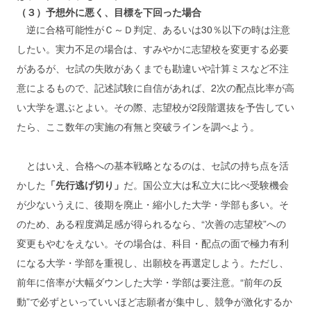
（３）予想外に悪く、目標を下回った場合
逆に合格可能性がＣ～Ｄ判定、あるいは30％以下の時は注意
したい。実力不足の場合は、すみやかに志望校を変更する必要
があるが、セ試の失敗があくまでも勘違いや計算ミスなど不注
意によるもので、記述試験に自信があれば、2次の配点比率が高
い大学を選ぶとよい。その際、志望校が2段階選抜を予告してい
たら、ここ数年の実施の有無と突破ラインを調べよう。
とはいえ、合格への基本戦略となるのは、セ試の持ち点を活
かした
「先行逃げ切り」
だ。国公立大は私立大に比べ受験機会
が少ないうえに、後期を廃止・縮小した大学・学部も多い。そ
のため、ある程度満足感が得られるなら、“次善の志望校”への
変更もやむをえない。その場合は、科目・配点の面で極力有利
になる大学・学部を重視し、出願校を再選定しよう。ただし、
前年に倍率が大幅ダウンした大学・学部は要注意。“前年の反
動”で必ずといっていいほど志願者が集中し、競争が激化するか