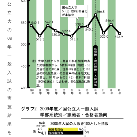
公
立
大
の
09
年
一
般
入
試
の
実
施
結
果
を