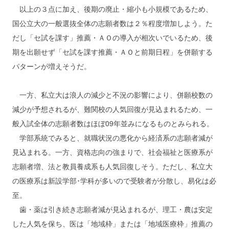
以上の３点に加え、後期の廃止・縮小も小規模であるため、
国公立大の一般選抜全体の志願者数は２％程度増加しよう。た
だし「セ試を課す」推薦・ＡＯの導入が相次いでいるため、後
期を出願せず「セ試を課す推薦・ＡＯと前期日程」を併願する
パターンが増えそうだ。
一方、私立大は浪人の減少と不況の影響により、併願校数の
減少が予想されるが、難関校の人気回復が見込まれるため、一
般入試全体の志願者数はほぼ09年並みになるものとみられる。
学部系統でみると、就職状況の悪化から経済系の志願者減が
見込まれる。一方、資格志向の強まりで、社会福祉と医療系が
志願者増、法と教員養成系も人気回復しそう。ただし、私立大
の医療系は新設学部･学科が多いので受験者が分散し、易化は必
至。
歯・薬は引き続き志願者減が見込まれるが、理工・農は安定
した人気を保ち、医は「地域枠」または「地域医療枠」推薦の