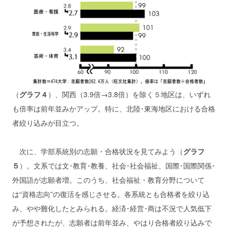
（
グラフ４
）、関西（3.9倍→3.8倍）を除く５地区は、いずれ
も倍率は前年並みかアップ。特に、北陸･東海地区における合格
者絞り込みが目立つ。
次に、学部系統別の志願・合格状況を見てみよう（
グラフ
５
）。文系では文･教育･教養、社会･社会福祉、国際･国際関係･
外国語が志願者増。このうち、社会福祉・教育分野について
は“資格志向”の復活を感じさせる。各系統とも合格者を絞り込
み、やや難化したとみられる。経済･経営･商は不況で人気低下
が予想されたが、志願者は前年並み、やはり合格者絞り込みで