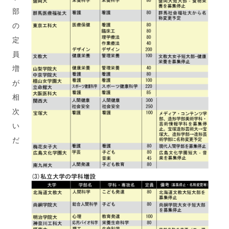
部
の
定
員
増
が
相
次
い
だ