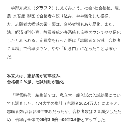
学部系統別（
グラフ２
）に見てみよう。社会･社会福祉、理、
農･水畜産･獣医で合格者を絞り込み、やや難化した模様。一
方、志願者大幅減の歯・薬は、合格者増もあり易化。また、
法、経済･経営･商、教員養成の各系統も倍率ダウンでやや易化
したとみられる。定員増を行った医は「志願者３％減、合格者
７％増」で倍率ダウン、やや「広き門」になったことは確か
だ。
私立大は、志願者が前年並み、
合格者２％減。セ試利用が難化
「螢雪時代」編集部では、私立大一般入試の入試結果につい
ても調査した。474大学の集計（志願者262.4万人）によると、
志願者数はほぼ08年並みだったが、合格者数は２％減少したた
め、倍率は全体で
08年3.5倍→09年3.6倍
とアップした。