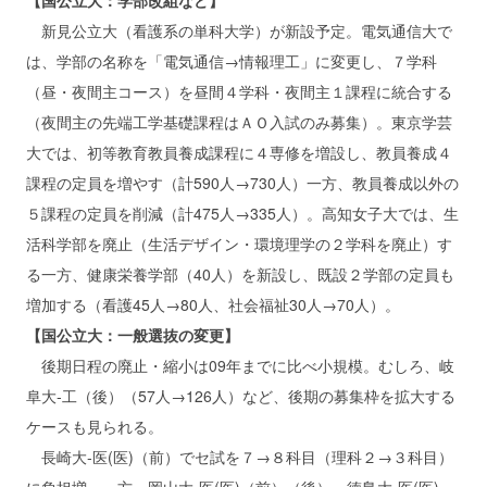
【国公立大：学部改組など】
新見公立大（看護系の単科大学）が新設予定。電気通信大で
は、学部の名称を「電気通信→情報理工」に変更し、７学科
（昼・夜間主コース）を昼間４学科・夜間主１課程に統合する
（夜間主の先端工学基礎課程はＡＯ入試のみ募集）。東京学芸
大では、初等教育教員養成課程に４専修を増設し、教員養成４
課程の定員を増やす（計590人→730人）一方、教員養成以外の
５課程の定員を削減（計475人→335人）。高知女子大では、生
活科学部を廃止（生活デザイン・環境理学の２学科を廃止）す
る一方、健康栄養学部（40人）を新設し、既設２学部の定員も
増加する（看護45人→80人、社会福祉30人→70人）。
【国公立大：一般選抜の変更】
後期日程の廃止・縮小は09年までに比べ小規模。むしろ、岐
阜大‐工（後）（57人→126人）など、後期の募集枠を拡大する
ケースも見られる。
長崎大‐医(医)（前）でセ試を７→８科目（理科２→３科目）