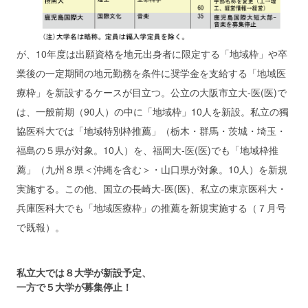
が、10年度は出願資格を地元出身者に限定する「地域枠」や卒
業後の一定期間の地元勤務を条件に奨学金を支給する「地域医
療枠」を新設するケースが目立つ。公立の大阪市立大‐医(医)で
は、一般前期（90人）の中に「地域枠」10人を新設。私立の獨
協医科大では「地域特別枠推薦」（栃木・群馬・茨城・埼玉・
福島の５県が対象。10人）を、福岡大‐医(医)でも「地域枠推
薦」（九州８県＜沖縄を含む＞・山口県が対象。10人）を新規
実施する。この他、国立の長崎大‐医(医)、私立の東京医科大・
兵庫医科大でも「地域医療枠」の推薦を新規実施する（
７月号
で既報）。
私立大では８大学が新設予定、
一方で５大学が募集停止！