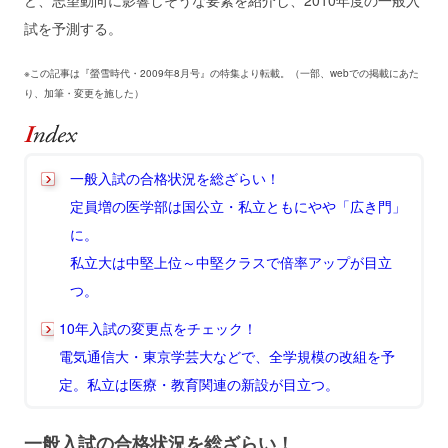
ど、志望動向に影響しそうな要素を紹介し、2010年度の一般入
試を予測する。
※この記事は『螢雪時代・2009年8月号』の特集より転載。（一部、webでの掲載にあた
り、加筆・変更を施した）
一般入試の合格状況を総ざらい！
定員増の医学部は国公立・私立ともにやや「広き門」
に。
私立大は中堅上位～中堅クラスで倍率アップが目立
つ。
10年入試の変更点をチェック！
電気通信大・東京学芸大などで、全学規模の改組を予
定。私立は医療・教育関連の新設が目立つ。
一般入試の合格状況を総ざらい！