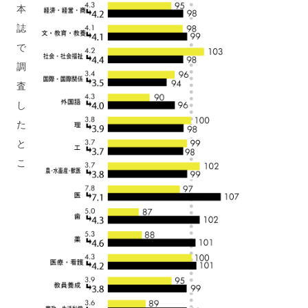
本
誌
で
調
査
し
た
と
こ