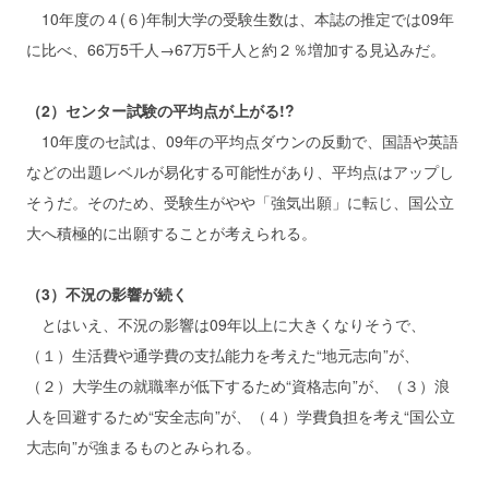
10年度の４(６)年制大学の受験生数は、本誌の推定では09年
に比べ、66万5千人→67万5千人と約２％増加する見込みだ。
（2）センター試験の平均点が上がる!?
10年度のセ試は、09年の平均点ダウンの反動で、国語や英語
などの出題レベルが易化する可能性があり、平均点はアップし
そうだ。そのため、受験生がやや「強気出願」に転じ、国公立
大へ積極的に出願することが考えられる。
（3）不況の影響が続く
とはいえ、不況の影響は09年以上に大きくなりそうで、
（１）生活費や通学費の支払能力を考えた“地元志向”が、
（２）大学生の就職率が低下するため“資格志向”が、（３）浪
人を回避するため“安全志向”が、（４）学費負担を考え“国公立
大志向”が強まるものとみられる。