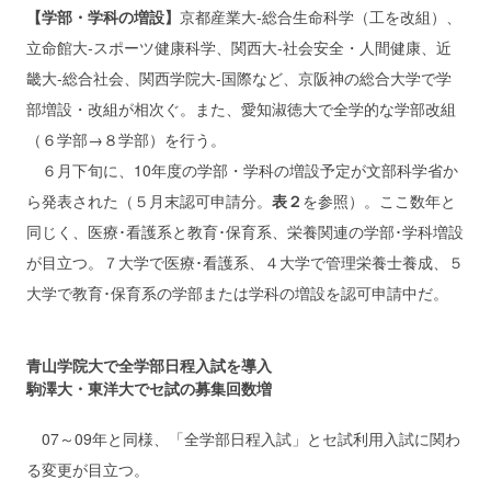
【学部・学科の増設】
京都産業大‐総合生命科学（工を改組）、
立命館大‐スポーツ健康科学、関西大‐社会安全・人間健康、近
畿大‐総合社会、関西学院大‐国際など、京阪神の総合大学で学
部増設・改組が相次ぐ。また、愛知淑徳大で全学的な学部改組
（６学部→８学部）を行う。
６月下旬に、10年度の学部・学科の増設予定が文部科学省か
ら発表された（５月末認可申請分。
表２
を参照）。ここ数年と
同じく、医療･看護系と教育･保育系、栄養関連の学部･学科増設
が目立つ。７大学で医療･看護系、４大学で管理栄養士養成、５
大学で教育･保育系の学部または学科の増設を認可申請中だ。
青山学院大で全学部日程入試を導入
駒澤大・東洋大でセ試の募集回数増
07～09年と同様、「全学部日程入試」とセ試利用入試に関わ
る変更が目立つ。