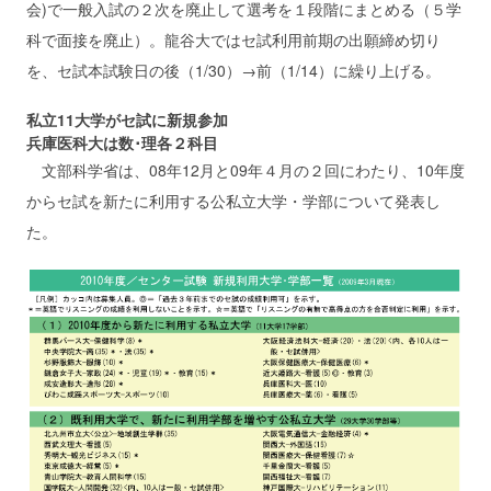
会)で一般入試の２次を廃止して選考を１段階にまとめる（５学
科で面接を廃止）。龍谷大ではセ試利用前期の出願締め切り
を、セ試本試験日の後（1/30）→前（1/14）に繰り上げる。
私立11大学がセ試に新規参加
兵庫医科大は数･理各２科目
文部科学省は、08年12月と09年４月の２回にわたり、10年度
からセ試を新たに利用する公私立大学・学部について発表し
た。