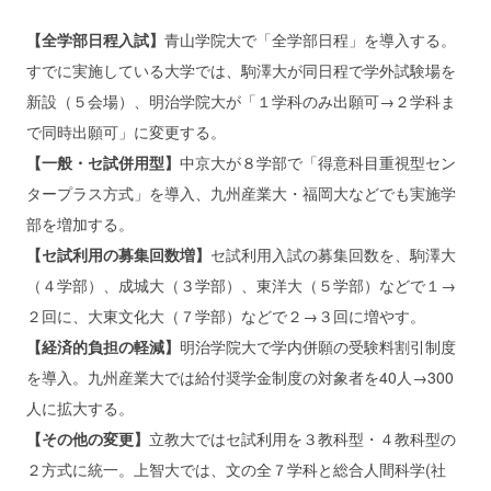
【全学部日程入試】
青山学院大で「全学部日程」を導入する。
すでに実施している大学では、駒澤大が同日程で学外試験場を
新設（５会場）、明治学院大が「１学科のみ出願可→２学科ま
で同時出願可」に変更する。
【一般・セ試併用型】
中京大が８学部で「得意科目重視型セン
タープラス方式」を導入、九州産業大・福岡大などでも実施学
部を増加する。
【セ試利用の募集回数増】
セ試利用入試の募集回数を、駒澤大
（４学部）、成城大（３学部）、東洋大（５学部）などで１→
２回に、大東文化大（７学部）などで２→３回に増やす。
【経済的負担の軽減】
明治学院大で学内併願の受験料割引制度
を導入。九州産業大では給付奨学金制度の対象者を40人→300
人に拡大する。
【その他の変更】
立教大ではセ試利用を３教科型・４教科型の
２方式に統一。上智大では、文の全７学科と総合人間科学(社