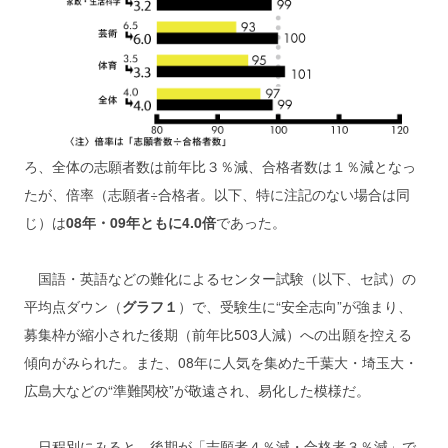
ろ、全体の志願者数は前年比３％減、合格者数は１％減となっ
たが、倍率（志願者÷合格者。以下、特に注記のない場合は同
じ）は
08年・09年ともに4.0倍
であった。
国語・英語などの難化によるセンター試験（以下、セ試）の
平均点ダウン（
グラフ１
）で、受験生に“安全志向”が強まり、
募集枠が縮小された後期（前年比503人減）への出願を控える
傾向がみられた。また、08年に人気を集めた千葉大・埼玉大・
広島大などの“準難関校”が敬遠され、易化した模様だ。
日程別にみると、後期が「志願者４％減・合格者３％減」で