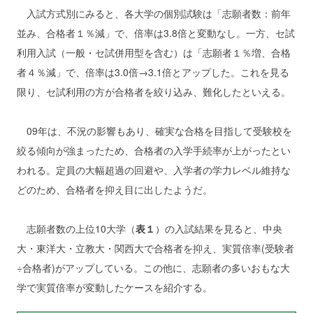
入試方式別にみると、各大学の個別試験は「志願者数：前年
並み、合格者１％減」で、倍率は3.8倍と変動なし。一方、セ試
利用入試（一般・セ試併用型を含む）は「志願者１％増、合格
者４％減」で、倍率は3.0倍→3.1倍とアップした。これを見る
限り、セ試利用の方が合格者を絞り込み、難化したといえる。
09年は、不況の影響もあり、確実な合格を目指して受験校を
絞る傾向が強まったため、合格者の入学手続率が上がったとい
われる。定員の大幅超過の回避や、入学者の学力レベル維持な
どのため、合格者を抑え目に出したようだ。
志願者数の上位10大学（
表１
）の入試結果を見ると、中央
大・東洋大・立教大・関西大で合格者を抑え、実質倍率(受験者
÷合格者)がアップしている。この他に、志願者の多いおもな大
学で実質倍率が変動したケースを紹介する。