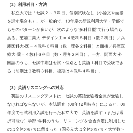
（2）利用科目・方法
私立大では「セ試２～３科目、個別試験なし（小論文や面接
を課す場合も）」が一般的で、10年度の新規利用大学・学部で
もそのパターンが多いが、次のような“多科目型”で行う場合も
ある。芝浦工業大‐デザイン工＝４教科５科目（数２科目）／兵
庫医科大‐医＝４教科６科目（数・理各２科目）と面接／兵庫医
療大‐薬＝４教科６科目（数・理各２科目）。一方、関西大‐外
国語のうち、セ試中期はセ試・個別とも英語１科目で受験でき
る（前期は３教科３科目、後期は４教科４科目）。
（3）英語リスニングへの対応
英語のリスニングテストは、セ試の英語受験者全員が受験し
なければならないが、本誌調査（08年12月時点）によると、09
年度でセ試利用入試を行った私立大で、英語を課す（または選
択可能な）学部･学科のうち、リスニングを合否判定に利用した
のは全体の67％に留まった（国公立大は全体の97％＜大学数＞