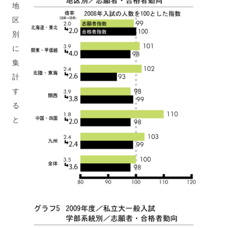
地
区
別
に
集
計
す
る
と