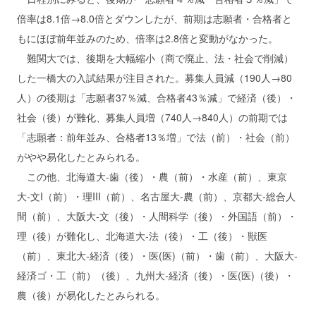
倍率は8.1倍→8.0倍とダウンしたが、前期は志願者・合格者と
もにほぼ前年並みのため、倍率は2.8倍と変動がなかった。
難関大では、後期を大幅縮小（商で廃止、法・社会で削減）
した一橋大の入試結果が注目された。募集人員減（190人→80
人）の後期は「志願者37％減、合格者43％減」で経済（後）・
社会（後）が難化、募集人員増（740人→840人）の前期では
「志願者：前年並み、合格者13％増」で法（前）・社会（前）
がやや易化したとみられる。
この他、北海道大‐歯（後）・農（前）・水産（前）、東京
大‐文I（前）・理III（前）、名古屋大‐農（前）、京都大‐総合人
間（前）、大阪大‐文（後）・人間科学（後）・外国語（前）・
理（後）が難化し、北海道大‐法（後）・工（後）・獣医
（前）、東北大‐経済（後）・医(医)（前）・歯（前）、大阪大‐
経済ゴ・工（前）（後）、九州大‐経済（後）・医(医)（後）・
農（後）が易化したとみられる。