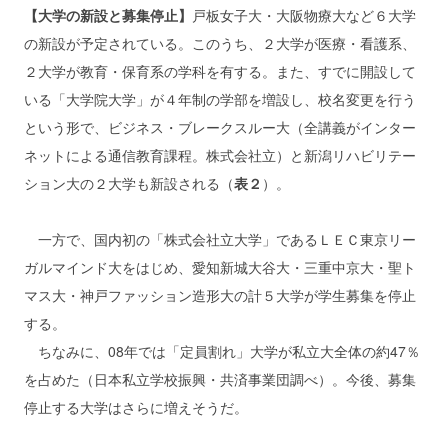
【大学の新設と募集停止】
戸板女子大・大阪物療大など６大学
の新設が予定されている。このうち、２大学が医療・看護系、
２大学が教育・保育系の学科を有する。また、すでに開設して
いる「大学院大学」が４年制の学部を増設し、校名変更を行う
という形で、ビジネス・ブレークスルー大（全講義がインター
ネットによる通信教育課程。株式会社立）と新潟リハビリテー
ション大の２大学も新設される（
表２
）。
一方で、国内初の「株式会社立大学」であるＬＥＣ東京リー
ガルマインド大をはじめ、愛知新城大谷大・三重中京大・聖ト
マス大・神戸ファッション造形大の計５大学が学生募集を停止
する。
ちなみに、08年では「定員割れ」大学が私立大全体の約47％
を占めた（日本私立学校振興・共済事業団調べ）。今後、募集
停止する大学はさらに増えそうだ。