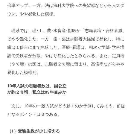
倍率アップ。一方、法は法科大学院への失望感などから人気ダ
ウン、やや易化した模様。
理系では、理･工、農･水畜産･獣医が「志願者増・合格者減」
でやや難化した。一方、歯・薬は志願者大幅減で易化し、特に
歯は１倍台にまで急落した。医療･看護は、相次ぐ学部･学科増
設で受験者が分散、やはり易化したとみられる。また、定員増
（９％増）の医は、志願者２％増に留まり、高倍率ながらやや
易化した模様だ。
10年入試の志願者数は、国公立
が約２％増、私立は09年並みか
次に、10年の一般入試がどう動くのか予測してみよう。前提
となるポイントは３つある。
（1）受験生数が少し増える