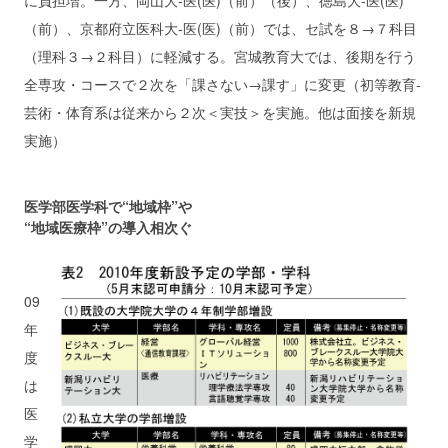
に負担増。一方、岡山大‐医(医)（前）（後）、徳島大‐医(医)
（前）、京都府立医科大‐医(医)（前）では、セ試を８→７科目
（理科３→２科目）に軽減する。宮城教育大では、後期を行う
全専攻・コースで２次を「課さない→課す」に変更（初等教育‐
芸術・体育系は従来から２次＜実技＞を実施。他は面接を新規
実施）
医学部医学科で“地域枠”や
“地域医療枠”の導入相次ぐ
09
年
度
は
医
学