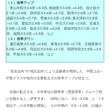
（１）倍率アップ
青山学院大4.6倍→6.4倍､亜細亜大3.6倍→4.4倍、国士舘大
2.1倍→2.6倍、国学院大4.4倍→4.7倍、駒澤大3.6倍→3.7倍、
成蹊大5.0倍→5.7倍、専修大3.2倍→3.5倍､東京理科大2.8倍
→3.1倍、愛知大2.4倍→3.0倍、中京大3.4倍→3.6倍、名城大
2.8倍→3.4倍、龍谷大3.8倍→4.2倍、西南学院大3.1倍→3.4
倍、福岡大3.2倍→3.5倍、など
（２）倍率ダウン
慶応義塾大5.0倍→4.6倍、東海大2.8倍→2.7倍、京都産業大
5.0倍→4.8倍、同志社大3.6倍→3.1倍、関西学院大3.9倍→3.8
倍、甲南大5.3倍→4.0倍、など
“安全志向”や“地元志向”により志願者が増加した、中堅上位～
中堅クラスや地方の主要私立大の倍率アップが目立つ。
全国の私立大を、大学単位の競争率（実質倍率）グループ別
に分類すると（
グラフ３
）、08年に比べ「3.9～3.0倍」と「1.9
倍以下」の大学数が増加し、その中間の「2.9～2.0倍」が減少