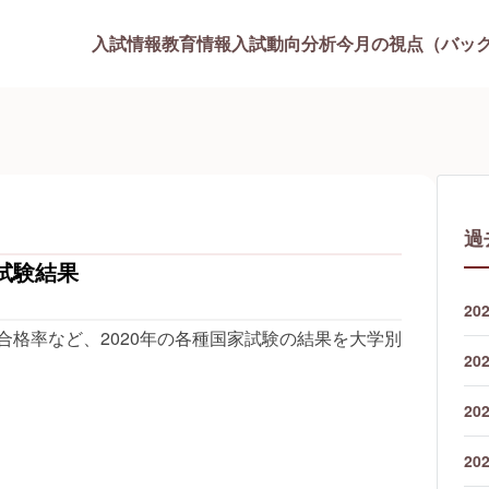
入試情報
教育情報
入試動向分析
今月の視点（バッ
過
家試験結果
20
合格率など、2020年の各種国家試験の結果を大学別
20
20
20