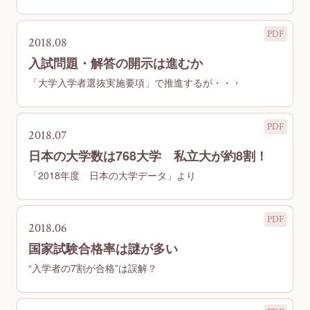
2018.08
入試問題・解答の開示は進むか
「大学入学者選抜実施要項」で推進するが・・・
2018.07
日本の大学数は768大学 私立大が約8割！
「2018年度 日本の大学データ」より
2018.06
国家試験合格率は謎が多い
“入学者の7割が合格”は誤解？