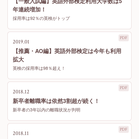
【一般入試編】英語外部検定利用大学数は5
年連続増加！
採用率は92％の英検がトップ
2019.01
【推薦・AO編】英語外部検定は今年も利用
拡大
英検の採用率は98％超え！
2018.12
新卒者離職率は依然3割超が続く！
新卒者の3年以内の離職状況が判明
2018.11