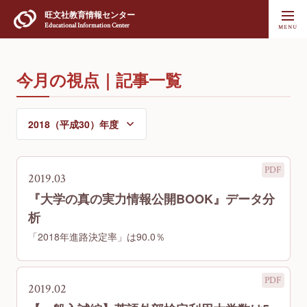
旺文社
教育情報センター
Educational Information Center
今月の視点｜記事一覧
2019.03
『大学の真の実力情報公開BOOK』データ分
析
「2018年進路決定率」は90.0％
2019.02