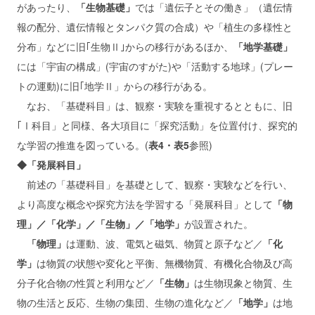
があったり、
「生物基礎」
では「遺伝子とその働き」（遺伝情
報の配分、遺伝情報とタンパク質の合成）や「植生の多様性と
分布」などに旧｢生物Ⅱ｣からの移行があるほか、
「地学基礎」
には「宇宙の構成」(宇宙のすがた)や「活動する地球」(プレー
トの運動)に旧｢地学Ⅱ」からの移行がある。
なお、「基礎科目」は、観察・実験を重視するとともに、旧
｢Ⅰ科目」と同様、各大項目に「探究活動」を位置付け、探究的
な学習の推進を図っている。(
表4・表5
参照)
◆「発展科目」
前述の「基礎科目」を基礎として、観察・実験などを行い、
より高度な概念や探究方法を学習する「発展科目」として
「物
理」／「化学」／「生物」／「地学」
が設置された。
「物理」
は運動、波、電気と磁気、物質と原子など／
「化
学」
は物質の状態や変化と平衡、無機物質、有機化合物及び高
分子化合物の性質と利用など／
「生物」
は生物現象と物質、生
物の生活と反応、生物の集団、生物の進化など／
「地学」
は地