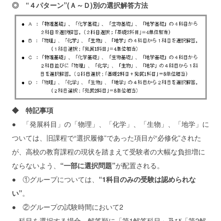
◎ “４パターン”(Ａ～Ｄ)別の選択解答方法
◆ 特記事項
● 「発展科目」の「物理」、「化学」、「生物」、「地学」に
ついては、旧課程で“選択履修”であった項目が“必修化”された
が、高校の教育課程の現状を踏まえて受験者の大幅な負担増に
ならないよう、
“一部に選択問題”
が配置される。
● ①グループについては、
“1科目のみの受験は認められな
い”
。
● ②グループの試験時間において2
科目を選択する場合、解答順に「第1解答科目」及び「第2解