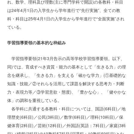
れ、数学、理科及び理数(主に専門学科で開設)の各教科・科目
は24年4月1日の入学生から学年進行で“先行実施”、全ての教
科・科目は25年4月1日の入学生から学年進行で“全面実施”され
ている。
学習指導要領の基本的な枠組み
学習指導要領(21年3月告示の高等学校学習指導要領。以下、
同)では、育成すべき資質・能力の基本として「生きる力」の理
念を継承し、「生きる力」を支える「確かな学力」(①基礎的な
知識・技能／②それらを活用して課題を解決する思考力・判断
力・表現力等／③学習意欲・態度)、「豊かな心」、「健やかな
体」の調和を重視している。
各学科に共通する各教科・科目については、国語(6科目)／地
理歴史(6科目)／公民(3科目)／数学(6科目)／理科(10科目)／保
健体育(2科目)／芸術(12科目)／外国語(英語：7科目)／家庭(3科
目)／情報(2科目)の10教科57科目(旧課程：10教科59科目)とな