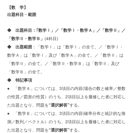
【数 学】
出題科目・範囲
◆ 出題科目：｢数学Ⅰ」／「数学Ⅰ・数学Ａ」／「数学Ⅱ」／
「数学Ⅱ・数学Ｂ」
(4科目)
◆ 出題範囲
：「数学Ⅰ」は「数学Ⅰ」の全て。／「数学Ⅰ・
数学Ａ」は「数学Ⅰ」及び「数学Ａ」の全て。／「数学Ⅱ」は
「数学Ⅱ」の全て。／「数学Ⅱ・数学Ｂ」は「数学Ⅱ」及び
「数学Ｂ」の全て。
◆ 特記事項
● 「数学Ａ」については、3項目の内容(場合の数と確率／整数
の性質／図形の性質）のうち、2項目以上を履修した者に対応し
た出題となり、問題を
“選択解答”
する。
● 「数学Ｂ」については、3項目の内容(確率分布と統計的な推
測／数列／ベクトル）のうち、2項目以上を履修した者に対応し
た出題となり、問題を
“選択解答”
する。