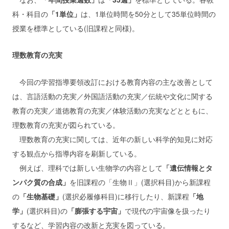
科・科目の
「1単位」
は、1単位時間を50分として35単位時間の
授業を標準としている(旧課程と同様)。
理数教育の充実
今回の学習指導要領改訂における教育内容の主な改善として
は、言語活動の充実／外国語活動の充実／伝統や文化に関する
教育の充実／道徳教育の充実／体験活動の充実などとともに、
理数教育の充実が図られている。
理数教育の充実に関しては、近年の新しい科学的知見に対応
する観点から指導内容を刷新している。
例えば、理科では新しい生物学の内容として
「遺伝情報とタ
ンパク質の合成」
を旧課程の「生物Ⅱ」(選択科目)から新課程
の
「生物基礎」
(選択必履修科目)に移行したり、新課程
「地
学」
(選択科目)の
「膨張する宇宙」
で現代の宇宙像を扱ったり
するなど、学習内容の改新と充実を図っている。