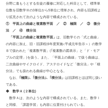
分野に進もうとする生徒の履修に対応した科目として、標準単
位数を旧数学Ⅲの3単位から5単位に増単され、内容も旧課程よ
り拡充されて次のような内容で構成されている。
① 平面上の曲線と複素数平面 ／ ② 極限 ／ ③ 微分
法 ／ ④ 積分法
「平面上の曲線と複素数平面」
は、旧数学Ｃの「式と曲線」
の内容に加え、旧・旧課程(6年度実施<平成元年告示＞）の数学
Ｂで扱われた「複素数平面」(｢複素数の図表示」と「ド・モア
ブルの定理」)を扱う。また、「平面上の曲線」で扱う曲線は、
二次曲線やサイクロイド、アステロイドなど「微分法」や「積
分法」でも扱われる曲線が中心となる。
なお、
｢極限｣、｢微分法｣、｢積分法」
は旧課程とほぼ同じ扱い
である。
◆ 数学Ａ (２単位)
数学Ａは、次のような内容で構成されている。また、数学Ⅰ
と同様、「課題学習」も内容に位置付けられている。