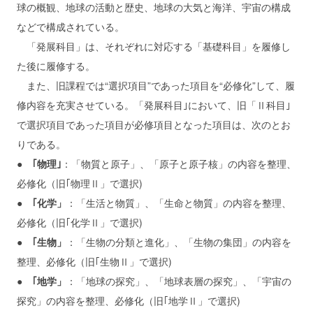
球の概観、地球の活動と歴史、地球の大気と海洋、宇宙の構成
などで構成されている。
「発展科目」は、それぞれに対応する「基礎科目」を履修し
た後に履修する。
また、旧課程では“選択項目”であった項目を“必修化”して、履
修内容を充実させている。「発展科目｣において、旧「Ⅱ科目｣
で選択項目であった項目が必修項目となった項目は、次のとお
りである。
●
｢物理｣
：「物質と原子」、「原子と原子核」の内容を整理、
必修化（旧｢物理Ⅱ」で選択)
●
｢化学」
：「生活と物質」、「生命と物質」の内容を整理、
必修化（旧｢化学Ⅱ」で選択)
●
｢生物」
：「生物の分類と進化」、「生物の集団」の内容を
整理、必修化（旧｢生物Ⅱ」で選択)
●
｢地学」
：「地球の探究」、「地球表層の探究」、「宇宙の
探究」の内容を整理、必修化（旧｢地学Ⅱ」で選択)