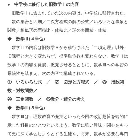
● 中学校に移行した旧数学Ⅰの内容
旧数学Ⅰに含まれていた次の内容は、中学校に移行された。
数の集合と四則／二次方程式の解の公式／いろいろな事象と
関数／相似形の面積比・体積比／球の表面積・体積
◆ 数学Ⅱ(４単位)
数学Ⅱの内容は旧数学Ａから移行された「二項定理」以外、
旧課程と大きく変わらず、標準単位数も変わらない。数学Ⅱは
数学Ⅰの内容を発展、拡充させるとともに、数学Ⅲへの学習の
系統性を踏まえ、次の内容で構成されている。
① いろいろな式 ／ ② 図形と方程式 ／ ③ 指数関
数・対数関数／
④ 三角関数 ／ ⑤微分・積分の考え
◆ 数学Ⅲ(５単位)
数学Ⅲは、理数教育の充実といった今回の改訂趣旨を端的に
示した科目のひとつといえよう。数学に強い興味・関心をもっ
て更に深く学習しようとする生徒や、将来、数学が必要な専門