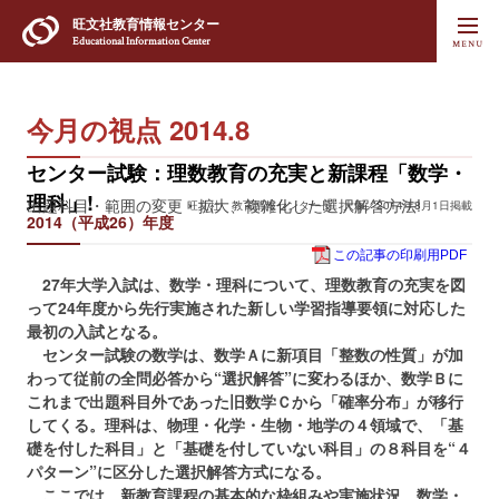
旺文社
教育情報センター
Educational Information Center
今月の視点 2014.8
センター試験：理数教育の充実と新課程「数学・
理科」!
出題科目・範囲の変更・拡大、複雑化した選択解答方法!
旺文社 教育情報センター長 大塚／2014年8月1日掲載
2014（平成26）年度
この記事の印刷用PDF
27年大学入試は、数学・理科について、理数教育の充実を図
って24年度から先行実施された新しい学習指導要領に対応した
最初の入試となる。
センター試験の数学は、数学Ａに新項目「整数の性質」が加
わって従前の全問必答から“選択解答”に変わるほか、数学Ｂに
これまで出題科目外であった旧数学Ｃから「確率分布」が移行
してくる。理科は、物理・化学・生物・地学の４領域で、「基
礎を付した科目」と「基礎を付していない科目」の８科目を“４
パターン”に区分した選択解答方式になる。
ここでは、新教育課程の基本的な枠組みや実施状況、数学・