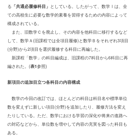
る
「共通必履修科目」
としている。したがって、数学Ⅰは、全
ての高校生に必要な数学的素養を習得するための内容によって
構成されている。
また、旧数学Ｃを廃止し、その内容を他科目に移行するなど
して、数学Ａ(旧課程では全項目履修)と数学Ｂをそれぞれ3項目
(分野)から2項目を選択履修する科目に再編した。
新課程「数学」の科目編成は、旧課程の7科目から6科目に再
編された。(
表1
参照)
新項目の追加目立つ各科目の内容構成
数学の今回の改訂では、ほとんどの科目は科目名や標準単位
数を変えずに新しい項目(分野)を追加したり、履修方法を変え
たりしている。ただ、数学における学習の深化や将来の進路へ
の対応などから、単位数を増やして内容の充実を図った科目も
ある。