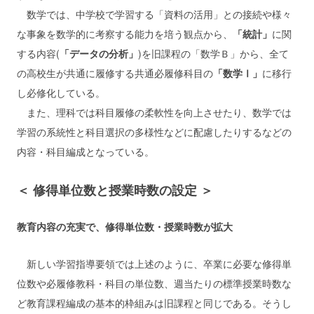
数学では、中学校で学習する「資料の活用」との接続や様々
な事象を数学的に考察する能力を培う観点から、
「統計」
に関
する内容(
「データの分析」
)を旧課程の「数学Ｂ」から、全て
の高校生が共通に履修する共通必履修科目の
「数学Ⅰ」
に移行
し必修化している。
また、理科では科目履修の柔軟性を向上させたり、数学では
学習の系統性と科目選択の多様性などに配慮したりするなどの
内容・科目編成となっている。
＜ 修得単位数と授業時数の設定 ＞
教育内容の充実で、修得単位数・授業時数が拡大
新しい学習指導要領では上述のように、卒業に必要な修得単
位数や必履修教科・科目の単位数、週当たりの標準授業時数な
ど教育課程編成の基本的枠組みは旧課程と同じである。そうし