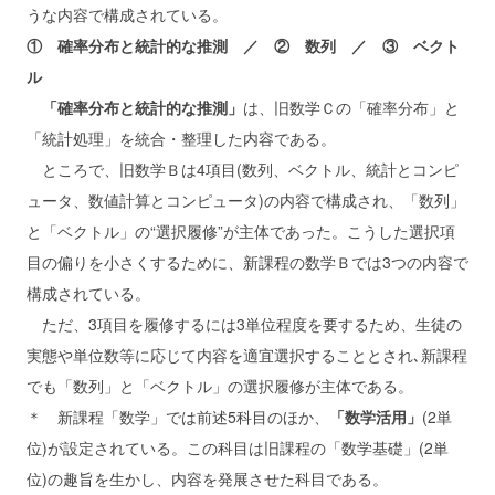
うな内容で構成されている。
① 確率分布と統計的な推測 ／ ② 数列 ／ ③ ベクト
ル
「確率分布と統計的な推測」
は、旧数学Ｃの「確率分布」と
「統計処理」を統合・整理した内容である。
ところで、旧数学Ｂは4項目(数列、ベクトル、統計とコンピ
ュータ、数値計算とコンピュータ)の内容で構成され、「数列」
と「ベクトル」の“選択履修”が主体であった。こうした選択項
目の偏りを小さくするために、新課程の数学Ｂでは3つの内容で
構成されている。
ただ、3項目を履修するには3単位程度を要するため、生徒の
実態や単位数等に応じて内容を適宜選択することとされ､新課程
でも「数列」と「ベクトル」の選択履修が主体である。
＊ 新課程「数学」では前述5科目のほか、
「数学活用」
(2単
位)が設定されている。この科目は旧課程の「数学基礎」(2単
位)の趣旨を生かし、内容を発展させた科目である。