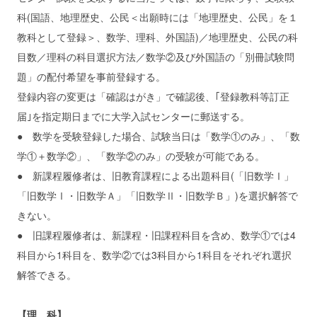
科(国語、地理歴史、公民＜出願時には「地理歴史、公民」を１
教科として登録＞、数学、理科、外国語)／地理歴史、公民の科
目数／理科の科目選択方法／数学②及び外国語の「別冊試験問
題」の配付希望を事前登録する。
登録内容の変更は「確認はがき」で確認後、｢登録教科等訂正
届｣を指定期日までに大学入試センターに郵送する。
● 数学を受験登録した場合、試験当日は「数学①のみ」、「数
学①＋数学②」、「数学②のみ」の受験が可能である。
● 新課程履修者は、旧教育課程による出題科目(「旧数学Ⅰ」
「旧数学Ⅰ・旧数学Ａ」「旧数学Ⅱ・旧数学Ｂ」)を選択解答で
きない。
● 旧課程履修者は、新課程・旧課程科目を含め、数学①では4
科目から1科目を、数学②では3科目から1科目をそれぞれ選択
解答できる。
【理 科】