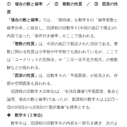
① 場合の数と確率 ／ ② 整数の性質 ／ ③ 図形の性
質
「場合の数と確率」
では、「期待値」を数学Ｂの「確率変数と
確率分布」に統合し、旧課程の旧数学Ｃ(今回の改訂で廃止)の
内容であった「条件付き確率」がここで扱われる。
「整数の性質」
は、今回の改訂で新設された項目である。整
数に関わる性質は小学校や中学校でも扱われているが、ここで
は「ユークリッドの互除法」や「二元一次不定方程式」の整数
解などが扱われる。
「図形の性質」
は、旧数学Ａの「平面図形」が拡充され、作
図や空間図形も扱われる。
旧課程の旧数学Ａ(2単位)は、“全項目履修”(平面図形、集合と
論理、場合の数と確率)であったが、新課程の数学Ａは上記①～
③の3項目から2項目の“選択履修”を標準とする。
◆ 数学Ｂ (２単位)
数学Ｂは、旧課程の旧数学Ｂの内容を一部引き継ぎ、次のよ