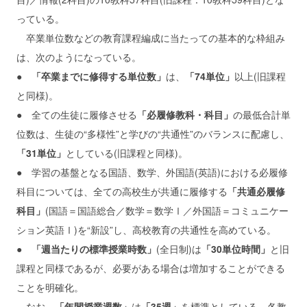
っている。
卒業単位数などの教育課程編成に当たっての基本的な枠組み
は、次のようになっている。
●
「卒業までに修得する単位数」
は、
「74単位」
以上(旧課程
と同様)。
● 全ての生徒に履修させる
「必履修教科・科目」
の最低合計単
位数は、生徒の“多様性”と学びの“共通性”のバランスに配慮し、
「31単位」
としている(旧課程と同様)。
● 学習の基盤となる国語、数学、外国語(英語)における必履修
科目については、全ての高校生が共通に履修する
「共通必履修
科目」
(国語＝国語総合／数学＝数学Ⅰ／外国語＝コミュニケー
ション英語Ⅰ)を“新設”し、高校教育の共通性を高めている。
●
「週当たりの標準授業時数」
(全日制)は
「30単位時間」
と旧
課程と同様であるが、必要がある場合は増加することができる
ことを明確化。
なお、
「年間授業週数」
は
「35週」
を標準としている。各教