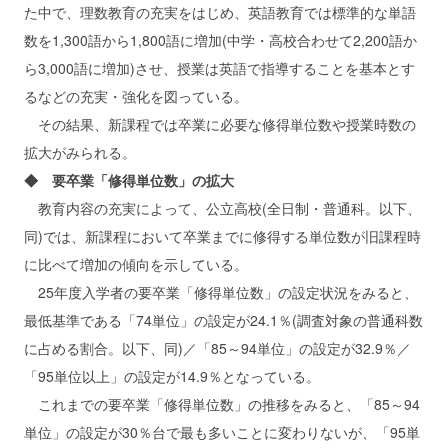
た中で、理数教育の充実をはじめ、英語教育では標準的な単語
数を1,300語から1,800語に増加(中学・高校合わせて2,200語か
ら3,000語に増加)させ、授業は英語で指導することを基本とす
るなどの充実・強化を図っている。
その結果、新課程では卒業に必要な修得単位数や授業時数の
拡大がみられる。
◆ 要卒業「修得単位数」の拡大
教育内容の充実によって、公立高校(全日制・普通科。以下、
同)では、新課程において卒業までに修得する単位数が旧課程時
に比べて増加の傾向を示している。
25年度入学者の要卒業「修得単位数」の設定状況をみると、
最低基準である「74単位」の設定が24.1％(調査対象の普通科数
に占める割合。以下、同)／「85～94単位」の設定が32.9％／
「95単位以上」の設定が14.9％となっている。
これまでの要卒業「修得単位数」の推移をみると、「85～94
単位」の設定が30％台で最も多いことに変わりないが、「95単