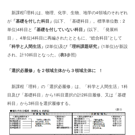
新課程｢理科｣は、物理、化学、生物、地学の4領域のそれぞれ
が
「基礎を付した科目」
(以下、「基礎科目」。標準単位数：2
単位)4科目と
「基礎を付していない科目」
(以下、「発展科
目」。4単位)4科目に再編されたとともに、“総合科目”として
「科学と人間生活」
(2単位)及び
「理科課題研究」
(1単位)が新設
され、計10科目となった。(
表3
参照)
「選択必履修」を２領域主体から３領域主体に !
新課程「理科」の「選択必履修」は、「科学と人間生活」1科
目及び「基礎科目」から1科目選択の計2科目履修、又は「基礎
科目」から3科目を選択履修する。