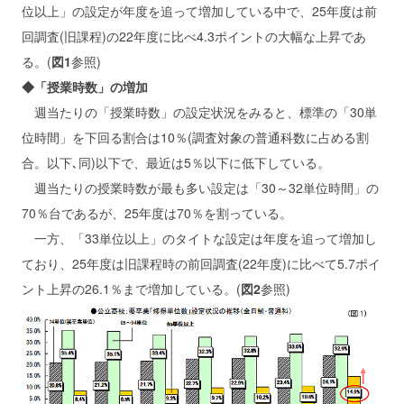
位以上」の設定が年度を追って増加している中で、25年度は前
回調査(旧課程)の22年度に比べ4.3ポイントの大幅な上昇であ
る。(
図1
参照)
◆「授業時数」の増加
週当たりの「授業時数」の設定状況をみると、標準の「30単
位時間」を下回る割合は10％(調査対象の普通科数に占める割
合。以下､同)以下で、最近は5％以下に低下している。
週当たりの授業時数が最も多い設定は「30～32単位時間」の
70％台であるが、25年度は70％を割っている。
一方、「33単位以上」のタイトな設定は年度を追って増加し
ており、25年度は旧課程時の前回調査(22年度)に比べて5.7ポイ
ント上昇の26.1％まで増加している。(
図2
参照)