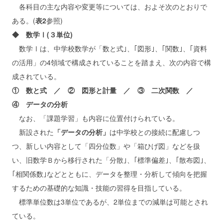
各科目の主な内容や変更等については、およそ次のとおりで
ある。(
表2
参照)
◆ 数学Ⅰ(３単位)
数学Ⅰは、中学校数学が「数と式｣、｢図形｣、｢関数｣、｢資料
の活用」の4領域で構成されていることを踏まえ、次の内容で構
成されている。
① 数と式 ／ ② 図形と計量 ／ ③ 二次関数 ／
④ データの分析
なお、「課題学習」も内容に位置付けられている。
新設された
「データの分析」
は中学校との接続に配慮しつ
つ、新しい内容として「四分位数」や「箱ひげ図」などを扱
い、旧数学Ｂから移行された「分散｣、｢標準偏差｣、｢散布図｣、
｢相関係数｣などとともに、データを整理・分析して傾向を把握
するための基礎的な知識・技能の習得を目指している。
標準単位数は3単位であるが、2単位までの減単は可能とされ
ている。