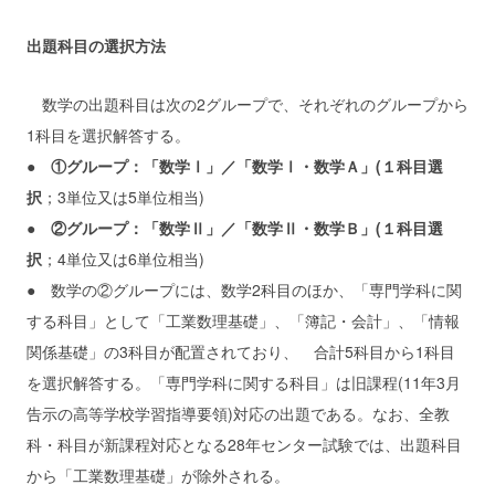
出題科目の選択方法
数学の出題科目は次の2グループで、それぞれのグループから
1科目を選択解答する。
●
①グループ：「数学Ⅰ」／「数学Ⅰ・数学Ａ」(１科目選
択
；3単位又は5単位相当)
●
②グループ：「数学Ⅱ」／「数学Ⅱ・数学Ｂ」(１科目選
択
；4単位又は6単位相当)
● 数学の②グループには、数学2科目のほか、「専門学科に関
する科目」として「工業数理基礎」、「簿記・会計」、「情報
関係基礎」の3科目が配置されており、 合計5科目から1科目
を選択解答する。「専門学科に関する科目」は旧課程(11年3月
告示の高等学校学習指導要領)対応の出題である。なお、全教
科・科目が新課程対応となる28年センター試験では、出題科目
から「工業数理基礎」が除外される。