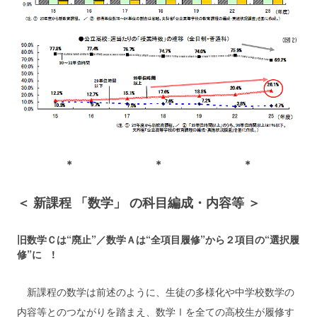
＊ ＊ ＊
＜ 新課程 「数学」 の科目編成・内容等 ＞
旧数学Ｃは“廃止”／数学Ａは“全項目履修”から２項目の“選択履
修”に !
新課程の数学は前述のように、生徒の多様化や中学校数学の
内容等とのつながりを踏まえ、数学Ⅰを全ての高校生が履修す