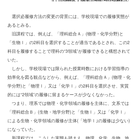
選択必履修方法の変更の背景には、学校現場での履修実態が
あるとみる。
旧課程では、例えば、「理科総合Ａ」(物理・化学分野)と
「生物Ⅰ」の2科目を選択することが適当であるとされ、この2
科目を履修することで理科の“3領域”が履修できると構想されて
いた。
しかし、学校現場では限られた授業時数における学習指導の
効率化を図る観点などから、例えば、「理科総合Ａ」(物理・化
学分野)と「物理Ⅰ」又は「化学Ⅰ」の2科目を選択させ、実質
的には“2領域”の履修に留まるケースが少なくなかった。
つまり、理系では物理・化学領域の履修を主体に、文系では
「理科総合Ｂ」(生物・地学分野)と「生物Ⅰ」又は「化学Ⅰ」
による生物・化学領域の履修が主体(「地学Ⅰ｣の履修は少ない)
になっていた。
新課程では、こうした実態も踏まえ、物理、化学、生物、地