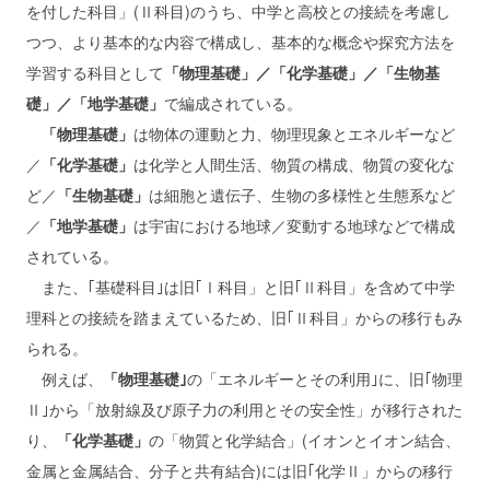
を付した科目」(Ⅱ科目)のうち、中学と高校との接続を考慮し
つつ、より基本的な内容で構成し、基本的な概念や探究方法を
学習する科目として
「物理基礎」／「化学基礎」／「生物基
礎」／「地学基礎」
で編成されている。
「物理基礎」
は物体の運動と力、物理現象とエネルギーなど
／
「化学基礎」
は化学と人間生活、物質の構成、物質の変化な
ど／
「生物基礎」
は細胞と遺伝子、生物の多様性と生態系など
／
「地学基礎」
は宇宙における地球／変動する地球などで構成
されている。
また、｢基礎科目｣は旧｢Ⅰ科目」と旧｢Ⅱ科目」を含めて中学
理科との接続を踏まえているため、旧｢Ⅱ科目」からの移行もみ
られる。
例えば、
「物理基礎｣
の「エネルギーとその利用｣に、旧｢物理
Ⅱ｣から「放射線及び原子力の利用とその安全性」が移行された
り、
「化学基礎」
の「物質と化学結合」(イオンとイオン結合、
金属と金属結合、分子と共有結合)には旧｢化学Ⅱ」からの移行