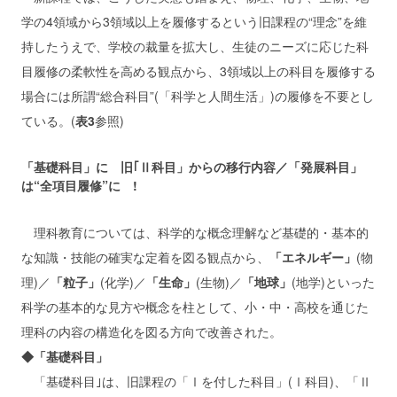
学の4領域から3領域以上を履修するという旧課程の“理念”を維
持したうえで、学校の裁量を拡大し、生徒のニーズに応じた科
目履修の柔軟性を高める観点から、3領域以上の科目を履修する
場合には所謂“総合科目”(「科学と人間生活」)の履修を不要とし
ている。(
表3
参照)
「基礎科目」に 旧｢Ⅱ科目」からの移行内容／「発展科目」
は“全項目履修”に !
理科教育については、科学的な概念理解など基礎的・基本的
な知識・技能の確実な定着を図る観点から、
「エネルギー」
(物
理)／
「粒子」
(化学)／
「生命」
(生物)／
「地球」
(地学)といった
科学の基本的な見方や概念を柱として、小・中・高校を通じた
理科の内容の構造化を図る方向で改善された。
◆「基礎科目」
「基礎科目｣は、旧課程の「Ⅰを付した科目」(Ⅰ科目)、「Ⅱ