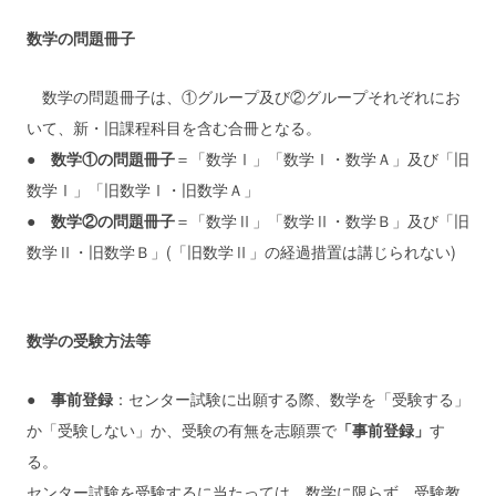
数学の問題冊子
数学の問題冊子は、①グループ及び②グループそれぞれにお
いて、新・旧課程科目を含む合冊となる。
●
数学①の問題冊子
＝「数学Ⅰ」「数学Ⅰ・数学Ａ」及び「旧
数学Ⅰ」「旧数学Ⅰ・旧数学Ａ」
●
数学②の問題冊子
＝「数学Ⅱ」「数学Ⅱ・数学Ｂ」及び「旧
数学Ⅱ・旧数学Ｂ」(「旧数学Ⅱ」の経過措置は講じられない)
数学の受験方法等
●
事前登録
：センター試験に出願する際、数学を「受験する」
か「受験しない」か、受験の有無を志願票で
「事前登録」
す
る。
センター試験を受験するに当たっては、数学に限らず、受験教