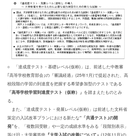
○ 「達成度テスト・基礎レベル(仮称)」は、前述した中教審
｢高等学校教育部会｣の『審議経過』(25年1月)で提起された、高
校段階の学習の到達度を把握する希望参加型のテストである
「高等学校学習到達度テスト（仮称）」
を踏まえたものとみ
る。
また､「達成度テスト・発展レベル(仮称)」は前述した文科省
策定の入試改革プランにおける新たな
“「共通テスト｣の開
発”
を、「複数回受験」や一定の成績水準をみる「段階別表示」
等は旧・大学審答申
『大学入試の改善について』
(12年11月)の