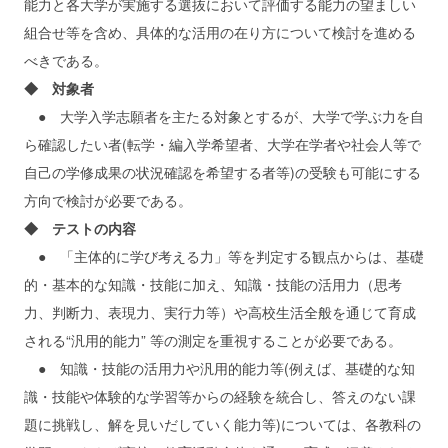
能力と各大学が実施する選抜において評価する能力の望ましい
組合せ等を含め、具体的な活用の在り方について検討を進める
べきである。
◆ 対象者
● 大学入学志願者を主たる対象とするが、大学で学ぶ力を自
ら確認したい者(転学・編入学希望者、大学在学者や社会人等で
自己の学修成果の状況確認を希望する者等)の受験も可能にする
方向で検討が必要である。
◆ テストの内容
● 「主体的に学び考える力」等を判定する観点からは、基礎
的・基本的な知識・技能に加え、知識・技能の活用力（思考
力、判断力、表現力、実行力等）や高校生活全般を通じて育成
される“汎用的能力” 等の測定を重視することが必要である。
● 知識・技能の活用力や汎用的能力等(例えば、基礎的な知
識・技能や体験的な学習等からの経験を統合し、答えのない課
題に挑戦し、解を見いだしていく能力等)については、各教科の