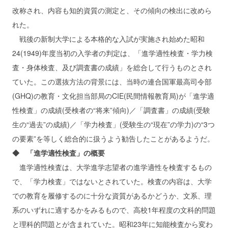
改称され、内容も知的資質の測定と、その傾向の検出に改めら
れた。
戦後の新制大学による本格的な入試が実施され始めた昭和
24(1949)年度当初の入学者の判定は、「進学適性検査・学力検
査・身体検査、及び調査書の成績」を総合して行うものとされ
ていた。この選抜方法の背景には、当時の連合国軍最高司令部
(GHQ)の教育・文化担当部局のCIE(民間情報教育局)が「進学適
性検査」の成績(受検者の“将来”傾向)／「調査書」の成績(受験
生の“過去”の成績)／「学力検査」(受験生の“現在”の学力)の“3つ
の要素”を等しく総合的に扱うよう勧告したことがあるようだ。
◆ 「進学適性検査」の概要
進学適性検査は、大学進学志望者の進学適性を検査するもの
で、「学力検査」ではないとされていた。検査の内容は、大学
での教育を履修するのに十分な資質があるかどうか、文系、理
系のいずれに適するかをみるもので、高校1年程度の文科的問題
と理科的問題とが含まれていた。昭和23年に知能検査から変わ