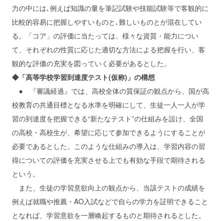
力の中には､例えば知識の量を筆記試験や技能試験等で客観的に
比較的容易に把握しやすいものと､難しいものとが混在してい
る。「コア」の評価に当たっては、様々な資質・能力につい
て、それぞれの性質に応じた適切な方法による把握を行い、客
観的な評価の充実を図っていく必要があるとした。
◆「高等学校学習到達度テスト(仮称)」の構想
● 『審議経過』では、高校全体の質保証の観点から、国が高
校教育の共通目標となる水準を明確にして、生徒一人一人が学
習の到達度を把握できる“新たなテスト”の仕組みを設け、全国
の高校・高校生が、希望に応じて参加できるようにすることが
必要であるとした。このような仕組みの導入は、学習内容の習
得についての評価を充実させる上でも有効な手段で期待される
という。
また、生徒の学習意欲向上の観点から、当該テストの成績を
例えば就職や推薦・AO入試などで自らの学力を証明できること
となれば、学習意欲を一層喚起するものと期待されるとした。