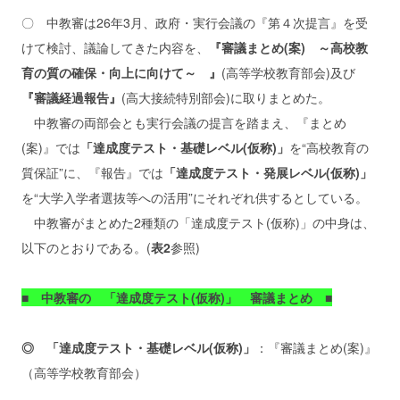
〇 中教審は26年3月、政府・実行会議の『第４次提言』を受
けて検討、議論してきた内容を、
『審議まとめ(案) ～高校教
育の質の確保・向上に向けて～ 』
(高等学校教育部会)及び
『審議経過報告』
(高大接続特別部会)に取りまとめた。
中教審の両部会とも実行会議の提言を踏まえ、『まとめ
(案)』では
「達成度テスト・基礎レベル(仮称)」
を“高校教育の
質保証”に、『報告』では
「達成度テスト・発展レベル(仮称)」
を“大学入学者選抜等への活用”にそれぞれ供するとしている。
中教審がまとめた2種類の「達成度テスト(仮称)」の中身は、
以下のとおりである。(
表2
参照)
■ 中教審の 「達成度テスト(仮称)」 審議まとめ ■
◎ 「達成度テスト・基礎レベル(仮称)」
：『審議まとめ(案)』
（高等学校教育部会）