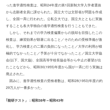
った進学適性検査は、昭和24年度の第1回新制大学入学者選抜
から志願者全員に課せられた。国立大では文部省が問題を作成
し、全国一斉に行われた。公私立大では、国立大とともに実施
することも各大学独自の進学適性検査を行うこともできた。
しかし、それまでの学力検査偏重からの脱却を目指したこの
検査は、練習効果が顕著に出ること／そのための受検準備が激
化し、学力検査との二重の負担になったこと／大学の利用が積
極的でなかったこと／予算が十分でなかったこと／国立大学協
会(以下、国大協)、全国高等学校長協会等から中止の要望が出
たことなどから、昭和30(1955)年度から国が一斉に行う実施は
廃止された。
因みに、進学適性検査の受検者数は、昭和28(1953)年度の約
29万人が一番多かった。
｢能研テスト」：昭和38年～昭和43年