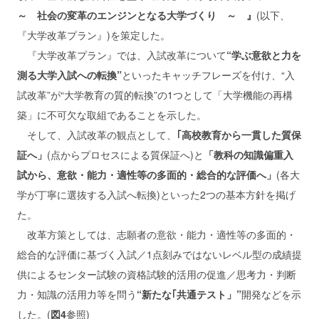
～ 社会の変革のエンジンとなる大学づくり ～ 』
(以下、
『大学改革プラン』)を策定した。
『大学改革プラン』では、入試改革について
“学ぶ意欲と力を
測る大学入試への転換”
といったキャッチフレーズを付け、“入
試改革”が“大学教育の質的転換”の1つとして「大学機能の再構
築」に不可欠な取組であることを示した。
そして、入試改革の観点として、
｢高校教育から一貫した質保
証へ」
(点からプロセスによる質保証へ)と
「教科の知識偏重入
試から、意欲・能力・適性等の多面的・総合的な評価へ」
(各大
学が丁寧に選抜する入試へ転換)といった2つの基本方針を掲げ
た。
改革方策としては、志願者の意欲・能力・適性等の多面的・
総合的な評価に基づく入試／1点刻みではないレベル型の成績提
供によるセンター試験の資格試験的活用の促進／思考力・判断
力・知識の活用力等を問う
“新たな｢共通テスト」”
開発などを示
した。(
図4
参照)