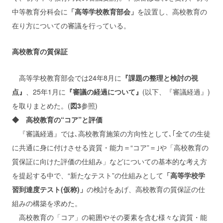
中等教育分科会に
「高等学校教育部会」
を設置し、高校教育の
在り方についての審議を行っている。
高校教育の質保証
高等学校教育部会では24年8月に
『課題の整理と検討の視
点』
、25年1月に
『審議の経過について』
(以下、『審議経過』)
を取りまとめた。(
図3
参照)
◆ 高校教育の“コア”と評価
『審議経過』では､高校教育施策の方向性として､｢全ての生徒
に共通に身に付けさせる資質・能力＝“コア”＝｣や「高校教育の
質保証に向けた評価の仕組み」などについての基本的な考え方
を提起する中で、“新たなテスト”の仕組みとして
「高等学校学
習到達度テスト(仮称)」
の検討をあげ、高校教育の質保証の仕
組みの構築を求めた。
高校教育の「コア」の範囲やその要素を含む様々な資質・能