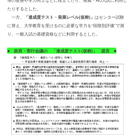
導の改善や学力向上などに役立てたり、推薦・AO入試に利用し
たりするとした。
一方、
「達成度テスト・発展レベル(仮称)」
はセンター試験
に替え、大学教育を受けるのに必要な学力を“段階別評価”で測
り、一般入試の基礎資格などに利用するとした。
■ 政府・実行会議の 「達成度テスト(仮称)」 提言 ■