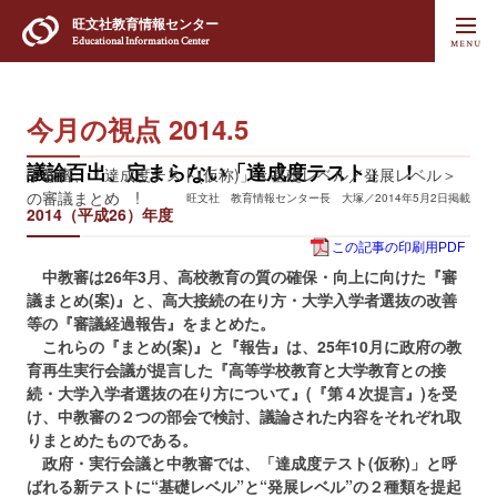
旺文社
教育情報センター
Educational Information Center
今月の視点 2014.5
議論百出、定まらない「達成度テスト」 !
中教審、「達成度テスト(仮称)」＜基礎レベル／発展レベル＞
の審議まとめ !
旺文社 教育情報センター長 大塚／2014年5月2日掲載
2014（平成26）年度
この記事の印刷用PDF
中教審は26年3月、高校教育の質の確保・向上に向けた『審
議まとめ(案)』と、高大接続の在り方・大学入学者選抜の改善
等の『審議経過報告』をまとめた。
これらの『まとめ(案)』と『報告』は、25年10月に政府の教
育再生実行会議が提言した『高等学校教育と大学教育との接
続・大学入学者選抜の在り方について』(
『第４次提言』
)を受
け、中教審の２つの部会で検討、議論された内容をそれぞれ取
りまとめたものである。
政府・実行会議と中教審では、「達成度テスト(仮称)」と呼
ばれる新テストに“基礎レベル”と“発展レベル”の２種類を提起