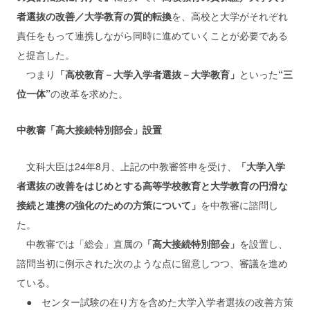
者選抜の改善／大学教育の質的転換
を、高校と大学がそれぞれ
責任をもって連携しながら同時に進めていくことが必要である
と提言した。
つまり
「高校教育－大学入学者選抜－大学教育」
といった
“三
位一体”
の改革を求めた。
中教審「高大接続特別部会」設置
文科大臣は24年8月、上記の中教審答申を受け、
「大学入学
者選抜の改善をはじめとする高等学校教育と大学教育の円滑な
接続と連携の強化のための方策について」
を中教審に諮問し
た。
中教審では「総会」直属の
「高大接続特別部会」
を設置し、
諮問当初に例示された次のような点に留意しつつ、審議を進め
ている。
● センター試験の在り方を含めた大学入学者選抜の改善方策