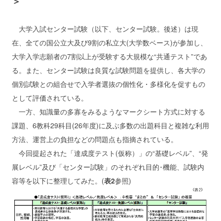
＞
大学入試センター試験（以下、センター試験。後述）は現
在、全ての国公立大及び9割の私立大(大学数ベース)が参加し、
大学入学志願者の7割以上が受験する大規模な“共通テスト”であ
る。また、センター試験は良質な試験問題を提供し、各大学の
個別試験との組合せで入学者選抜の個性化・多様化を促すもの
として評価されている。
一方、知識量の多寡をみるようなマークシート方式に対する
課題、6教科29科目(26年度)に及ぶ多数の出題科目と複雑な利用
方法、運営上の負担などの問題点も指摘されている。
今回提起された「達成度テスト(仮称）」の“基礎レベル”、“発
展レベル”及び「センター試験」のそれぞれ目的･機能、試験内
容等を以下に整理してみた。(
表2
参照)