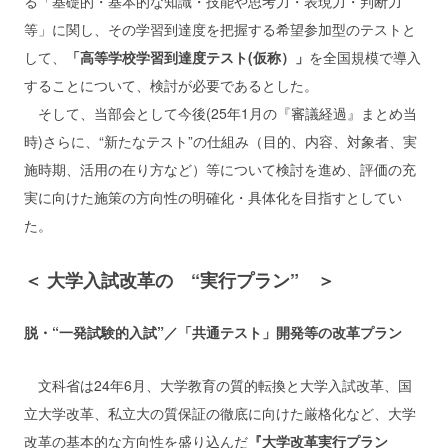
る「基礎的・基本的な知識・技能や思考力・表現力・判断力
等」に関し、その学習到達度を把握する希望参加型のテストと
して、
「高等学校学習到達度テスト(仮称）」
を全国規模で導入
することについて、検討が必要であるとした。
そして、当部会として今後(25年1月の『審議経過』まとめ当
時)さらに、“新たなテスト”の仕組み（目的、内容、対象者、実
施時期、活用の在り方など）等について検討を進め、評価の充
実に向けた施策の方向性の明確化・具体化を目指すとしてい
た。
＜ 大学入試改革の “実行プラン” ＞
脱・“一発試験的入試”／「共通テスト」開発等の改革プラン
文科省は24年6月、大学教育の質的転換と大学入試改革、国
立大学改革、私立大の質保証の徹底に向けた厳格化など、大学
改革の基本的な方向性を盛り込んだ
『大学改革実行プラン