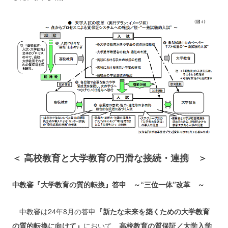
＜ 高校教育と大学教育の円滑な接続・連携 ＞
中教審『大学教育の質的転換』答申 ～“三位一体”改革 ～
中教審は24年8月の答申
『新たな未来を築くための大学教育
の質的転換に向けて』
において、
高校教育の質保証／大学入学