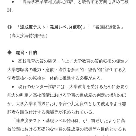
● 「高等学校卒業程度認定試験」と統合する方向も含めて検
討。
◎ 「達成度テスト・発展レベル(仮称)」
：『審議経過報告』
（高大接続特別部会）
◆ 趣旨・目的
● 高校教育の質の確保・向上／大学教育の質的転換の促進／
大学志願者の能力・意欲・適性を多面的・総合的に評価する入
学者選抜への転換を一体的に推進する必要がある。
● 現行のセンター試験には、大学教育を受けるために必要な
能力の判定／高校段階における学習の達成度の判定の機能のほ
か、大学入学者選抜における合否判定資料として使えるよう志
願者を順位付けする機能等が求められている。
「達成度テスト・基礎レベル(仮称)」が、前述したように高
校段階における基礎的な学習の達成度の把握等を目的とするも