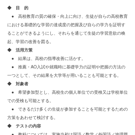
◆ 目 的
● 高校教育の質の確保・向上に向け、生徒が自らの高校教育
における基礎的な学習の達成度の把握及び自らの学力を証明す
ることができるようにし、それらを通じて生徒の学習意欲の喚
起、学習の改善を図る。
◆ 活用方策
● 結果は、高校の指導改善に活かす。
● 推薦・AO入試や就職時に基礎学力の証明や把握の方法の
一つとして、その結果を大学等が用いることも可能とする。
◆ 対象者
● 希望参加型とし、高校生の個人単位での受検又は学校単位
での受検も可能とする。
● できるだけ多くの生徒が参加することを可能とするための
方策をあわせて検討する。
◆ テストの内容
● 教科については、実施当初は国語／数学／外国語／地理歴