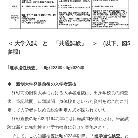
＜ 大学入試 と 「共通試験」 ＞ (以下、
図5
参照)
｢進学適性検査」：昭和23年～昭和29年
◆ 新制大学発足前後の入学者選抜
終戦前の旧制大学における入学者選抜は、出身学校長の調査
書、筆記試問、口頭試問、身体検査といった資料を総合的に判
定して入学者を決める総合判定方式が採られていた。
終戦直後の昭和22(1947)年には口頭試問が廃止され、筆記試
験は新たに知能検査と学力検査に分けて実施された。
そして、この知能検査は昭和23年以降、
「進学適性検査」
と