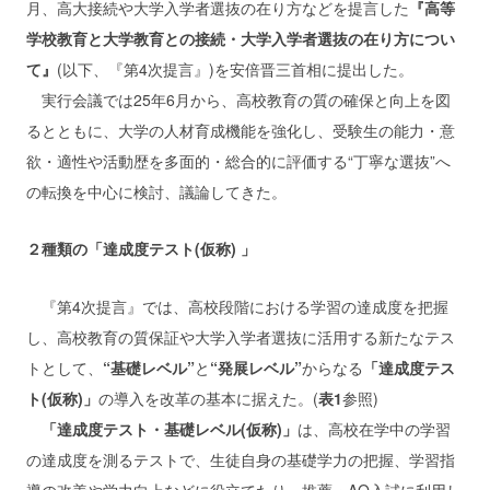
月、高大接続や大学入学者選抜の在り方などを提言した
『高等
学校教育と大学教育との接続・大学入学者選抜の在り方につい
て』
(以下、『第4次提言』)を安倍晋三首相に提出した。
実行会議では25年6月から、高校教育の質の確保と向上を図
るとともに、大学の人材育成機能を強化し、受験生の能力・意
欲・適性や活動歴を多面的・総合的に評価する“丁寧な選抜”へ
の転換を中心に検討、議論してきた。
２種類の「達成度テスト(仮称) 」
『第4次提言』では、高校段階における学習の達成度を把握
し、高校教育の質保証や大学入学者選抜に活用する新たなテス
トとして、
“基礎レベル”
と
“発展レベル”
からなる
「達成度テス
ト(仮称)」
の導入を改革の基本に据えた。(
表1
参照)
「達成度テスト・基礎レベル(仮称)」
は、高校在学中の学習
の達成度を測るテストで、生徒自身の基礎学力の把握、学習指