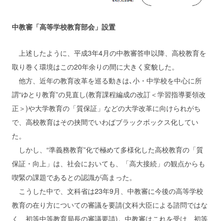
中教審「高等学校教育部会」設置
上述したように、平成3年4月の中教審答申以降、高校教育を
取り巻く環境はこの20年余りの間に大きく変貌した。
他方、近年の教育改革を巡る動きは､小・中学校を中心に所
謂“ゆとり教育”の見直し(教育課程編成の改訂＜学習指導要領改
正＞)や大学教育の「質保証」などの大学改革に向けられがち
で、高校教育はその挟間でいわばブラックボックス化してい
た。
しかし、“準義務教育”化で極めて多様化した高校教育の「質
保証・向上」は、社会においても、「高大接続」の観点からも
喫緊の課題であるとの認識が高まった。
こうした中で、文科省は23年9月、中教審に今後の高等学校
教育の在り方についての審議を要請(文科大臣による諮問ではな
く、初等中等教育局長の審議要請)。中教審はこれを受け、初等