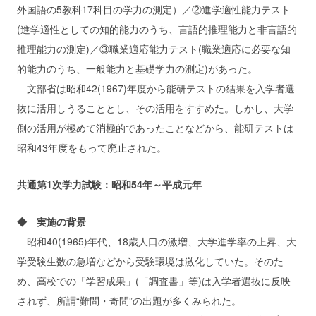
外国語の5教科17科目の学力の測定）／②進学適性能力テスト
(進学適性としての知的能力のうち、言語的推理能力と非言語的
推理能力の測定)／③職業適応能力テスト(職業適応に必要な知
的能力のうち、一般能力と基礎学力の測定)があった。
文部省は昭和42(1967)年度から能研テストの結果を入学者選
抜に活用しうることとし、その活用をすすめた。しかし、大学
側の活用が極めて消極的であったことなどから、能研テストは
昭和43年度をもって廃止された。
共通第1次学力試験：昭和54年～平成元年
◆ 実施の背景
昭和40(1965)年代、18歳人口の激増、大学進学率の上昇、大
学受験生数の急増などから受験環境は激化していた。そのた
め、高校での「学習成果」(「調査書」等)は入学者選抜に反映
されず、所謂“難問・奇問”の出題が多くみられた。