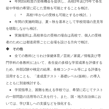
● 年間2回程度の受検機会を提供し、高校2年及び3年で各生
徒や学校の希望に応じた受検を可能とすることを検討。
（ ＊ 高校1年からの受検も可能とするか検討。）
● 年間の実施時期は、夏～秋を基本として学校現場の意見等
を聴取しながら検討。
● 実施場所は､高校単位の受検の場合は高校で、個人の受検
者のためには都道府県ごとに会場を設ける方向で検討。
◆ その他
● 全ての教科(とりわけ保健体育／芸術／家庭／情報及び専
門学科の各教科)において、各生徒の多様な学習成果を評価する
ため、外部試験や検定の結果、各種コンクール等による評価を
活用することも、「達成度テスト・基礎レベル(仮称)」の導入
とともに別途検討する。
● 学習指導上、困難を抱える学校では、希望に応じてテスト
の一部問題の活用等の工夫を行う。また、国・地方自治体にお
いては、学び直しへの支援などを強化する。