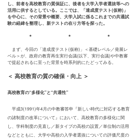
し、前者を高校教育の質保証に、後者を大学入学者選抜等への
活用に供するとしている。ここでは、「達成度テスト(仮称)」
を中心に、その背景や概要、大学入試に係るこれまでの共通試
験の経緯を整理し、新テストの在り方等を探った。
＊ ＊ ＊
まず、今回の「達成度テスト(仮称)」＜基礎レベル／発展レ
ベル＞が、政府の教育再生実行会議(以下、実行会議)や中教審
で提起されるに至った背景を時系列的にたどってみる。
＜ 高校教育の質の確保・向上 ＞
高校教育の“多様化”と“共通性”
平成3(1991)年4月の中教審答申『新しい時代に対応する教育
の諸制度の改革について』において、高校教育の多様化に関
し、学科制度の見直し／新タイプの高校の設置／単位制の活用
などとともに、大学や高校の入学者選抜についての評価尺度の