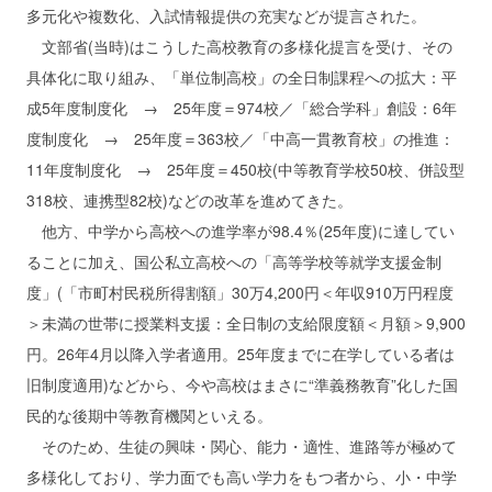
多元化や複数化、入試情報提供の充実などが提言された。
文部省(当時)はこうした高校教育の多様化提言を受け、その
具体化に取り組み、「単位制高校」の全日制課程への拡大：平
成5年度制度化 → 25年度＝974校／「総合学科」創設：6年
度制度化 → 25年度＝363校／「中高一貫教育校」の推進：
11年度制度化 → 25年度＝450校(中等教育学校50校、併設型
318校、連携型82校)などの改革を進めてきた。
他方、中学から高校への進学率が98.4％(25年度)に達してい
ることに加え、国公私立高校への「高等学校等就学支援金制
度」(「市町村民税所得割額」30万4,200円＜年収910万円程度
＞未満の世帯に授業料支援：全日制の支給限度額＜月額＞9,900
円。26年4月以降入学者適用。25年度までに在学している者は
旧制度適用)などから、今や高校はまさに“準義務教育”化した国
民的な後期中等教育機関といえる。
そのため、生徒の興味・関心、能力・適性、進路等が極めて
多様化しており、学力面でも高い学力をもつ者から、小・中学