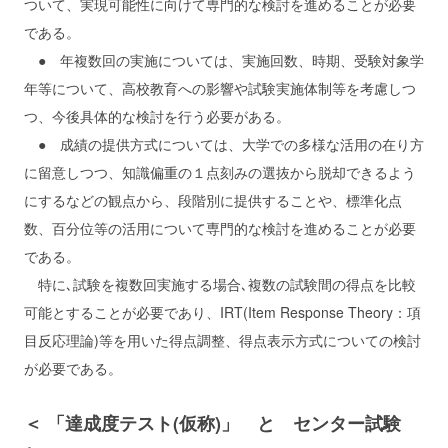
ついて、実現可能性に向けて専門的な検討を進めることが必要
である。
● 年複数回の実施については、実施回数、時期、受験対象学
年等について、高校教育への影響や試験実施体制等を考慮しつ
つ、今後具体的な検討を行う必要がある。
● 成績の提供方式については、大学での多様な活用の在り方
に留意しつつ、知識偏重の１点刻みの選抜から脱却できるよう
にするなどの観点から、段階別に提供することや、標準化点
数、百分位等の活用について専門的な検討を進めることが必要
である。
特に､試験を複数回実施する場合､複数の試験間の得点を比較
可能とすることが必要であり、IRT(Item Response Theory：項
目反応理論)等を用いた得点調整、得点表示方式についての検討
が必要である。
＜ 「達成度テスト(仮称)」 と センター試験