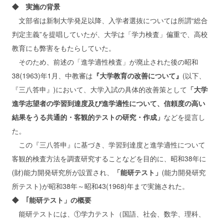
◆ 実施の背景
文部省は新制大学発足以降、入学者選抜については所謂“総合
判定主義”を提唱していたが、大学は「学力検査」偏重で、高校
教育にも弊害をもたらしていた。
そのため、前述の「進学適性検査」が廃止された後の昭和
38(1963)年1月、中教審は
『大学教育の改善について』
(以下、
『三八答申』)において、大学入試の具体的改善策として
「大学
進学志望者の学習到達度及び進学適性について、信頼度の高い
結果をうる共通的・客観的テストの研究・作成」
などを提言し
た。
この『三八答申』に基づき、学習到達度と進学適性について
客観的検査方法を調査研究することなどを目的に、昭和38年に
(財)能力開発研究所が設置され、
「能研テスト」
(能力開発研究
所テスト)が昭和38年～昭和43(1968)年まで実施された。
◆ ｢能研テスト」の概要
能研テストには、①学力テスト（国語、社会、数学、理科、