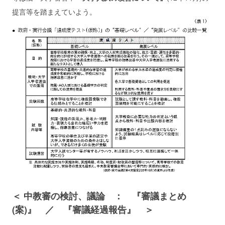
提言等を踏まえていよう。
＜ 中教審の検討、議論 ： 『審議まとめ
(案)』 ／ 『審議経過報告』 ＞