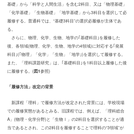
基礎」から「科学と人間生活」を含む2科目、又は「物理基礎」
「化学基礎」「生物基礎」「地学基礎」から3科目を選択して必
履修する。普通科では、“基礎3科目”の選択必履修が主体であ
る。
さらに、物理、化学、生物、地学の｢基礎科目｣を履修した
後、各領域(物理、化学、生物、地学の4領域)に対応する｢発展
科目｣(｢物理」「化学」「生物」「地学｣)を選択して履修する。
また、「理科課題研究」は、｢基礎科目｣を1科目以上履修した後
に履修する。(
図1
参照)
「履修方法」改定の背景
新課程「理科」で履修方法が改定された背景には、学校現場
での履修実態があるとみる。旧課程では、例えば、「理科総合
A」(物理・化学分野)と「生物Ⅰ」の2科目を選択することが適
当であるとされ、この2科目を履修することで理科の“3領域”が