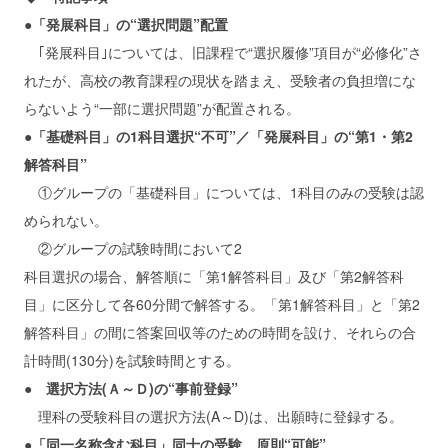
●「発展科目」の“選択問題”配置
｢発展科目｣については、旧課程で“選択履修”項目が“必修化”さ
れたが、高校の教育課程の現状を踏まえ、受験者の負担増にな
らないよう“一部に選択問題”が配置される。
●「基礎科目」の1科目選択“不可”／「発展科目」の“第1・第2
解答科目”
①グループの「基礎科目」については、1科目のみの受験は認
められない。
②グループの試験時間において2
科目選択の場合、解答順に「第1解答科目」及び「第2解答科
目」に区分して各60分間で解答する。「第1解答科目」と「第2
解答科目」の間に答案回収等のための時間を設け、それらの合
計時間(130分)を試験時間とする。
● 選択方法(Ａ～Ｄ)の“事前登録”
理科の受験科目の選択方法(A～D)は、出願時に登録する。
●「同一名称含む科目」同士の受験、原則“可能”