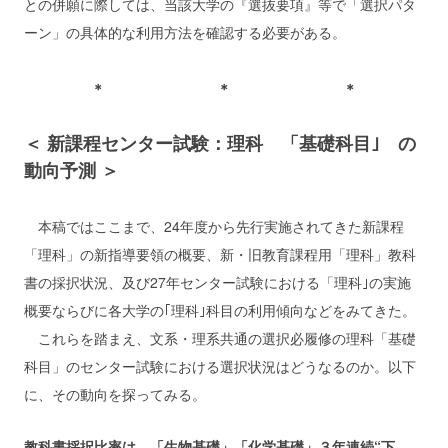
との併願に際しては、当該大学の『選抜要項』等で「選択パタ
ーン」の具体的な利用方法を確認する必要がある。
＊ ＊ ＊
＜ 新課程センター試験：理科 「基礎科目｣ の
動向予測 ＞
本稿ではここまで、24年度から先行実施されてきた新課程
「理科」の新指導要領の概要、新・旧教育課程用「理科」教科
書の採択状況、及び27年センター試験における「理科｣の実施
概要ならびに各大学の｢理科｣科目の利用傾向などをみてきた。
これらを踏まえ、文系・理系共通の選択必履修の理科「基礎
科目」のセンター試験における選択状況はどうなるのか。以下
に、その動向を探ってみる。
教科書採択比率は、「生物基礎」「化学基礎」３年連続“下