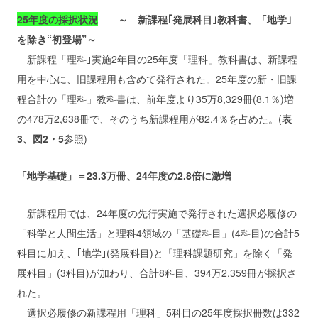
25年度の採択状況
～ 新課程｢発展科目｣教科書、「地学｣
を除き“初登場”～
新課程「理科｣実施2年目の25年度「理科」教科書は、新課程
用を中心に、旧課程用も含めて発行された。25年度の新・旧課
程合計の「理科」教科書は、前年度より35万8,329冊(8.1％)増
の478万2,638冊で、そのうち新課程用が82.4％を占めた。(
表
3、図2・5
参照)
「地学基礎」＝23.3万冊、24年度の2.8倍に激増
新課程用では、24年度の先行実施で発行された選択必履修の
「科学と人間生活」と理科4領域の「基礎科目」(4科目)の合計5
科目に加え、｢地学｣(発展科目)と「理科課題研究」を除く「発
展科目」(3科目)が加わり、合計8科目、394万2,359冊が採択さ
れた。
選択必履修の新課程用「理科」5科目の25年度採択冊数は332