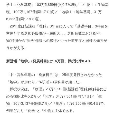
学Ⅰ＋化学基礎」103万5,659冊(同0.7％増)／「生物Ⅰ＋生物基
礎」109万1,167冊(同1.7％減)／「地学Ⅰ＋地学基礎」31万
8,335冊(同17.9％増)。
26年度は新課程「理科」3年目に入って「基礎科目」3科目を
主体とする選択必履修が一層拡大し、選択領域における“生
物”領域から“地学”領域への移行といった前年度と同様の傾向が
うかがえる。
新登場「地学」(発展科目)は1.6万冊、採択比率0.4％
中・高学年用の「発展科目｣は、25年度発行されなかった
「地学」が加わり、“4領域”の教科書が揃った。
採択状況は、「物理」23万5,510冊(新課程｢理科｣教科書に占
める採択比率5.2％)／「化学」34万7,361冊(同7.7％)／「生
物」30万3,137冊(同6.7％)／「地学」1万6,350冊(同0.4％)で、
例年どおり「化学｣と「生物」主体である。