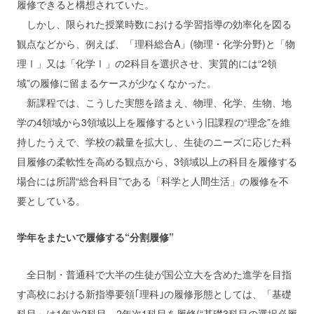
履修できると構想されていた。
しかし、限られた授業時数における学習指導の効率化を図る
観点などから、例えば、「理科総合A」(物理・化学分野)と「物
理Ⅰ」又は「化学Ⅰ」の2科目を選択させ、実質的には“2領
域”の履修に留まるケースが少なくなかった。
新課程では、こうした実態を踏まえ、物理、化学、生物、地
学の4領域から3領域以上を履修するという旧課程の“理念”を維
持したうえで、学校の裁量を拡大し、生徒のニーズに応じた科
目履修の柔軟性を高める観点から、3領域以上の科目を履修する
場合には所謂“総合科目”である「科学と人間生活」の履修を不
要としている。
学年をまたいで履修する“分割履修”
全日制・普通科で大半の生徒が国公立大を含めた進学を目指
す高校における新指導要領｢理科｣の履修形態としては、「基礎
科目」は1年次2科目、2年次1科目を履修(“基礎3科目の選択必履