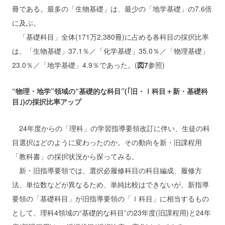
冊である。最多の「生物基礎」は、最少の「地学基礎」の7.6倍
に及ぶ。
「基礎科目」全体(171万2,380冊)に占める各科目の採択比率
は、「生物基礎」37.1％／「化学基礎」35.0％／「物理基礎」
23.0％／「地学基礎」4.9％であった。(
図7
参照)
“物理・地学”領域の“基礎的な科目”(｢旧・Ⅰ科目＋新・基礎科
目｣)の採択比率アップ
24年度からの「理科」の学習指導要領改訂に伴い、生徒の科
目選択はどのように変わったのか。その動向を新・旧課程用
「教科書」の採択状況から探ってみる。
新・旧指導要領では、選択必履修科目の科目編成、履修方
法、単位数などが異なるため、単純比較はできないが、新指導
要領の「基礎科目」が旧指導要領の「Ⅰ科目」に相当するもの
として、理科4領域の“基礎的な科目”の23年度(旧課程用)と24年