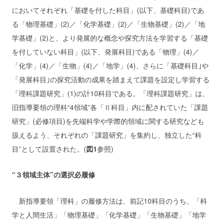
においてそれぞれ「基礎を付した科目」(以下、基礎科目)であ
る「物理基礎」(2)／「化学基礎」(2)／「生物基礎」(2)／「地
学基礎」(2)と、より発展的な概念や探究方法を学習する「基礎
を付していない科目」(以下、発展科目)である「物理」(4)／
「化学」(4)／「生物」(4)／「地学」(4)、さらに「基礎科目｣や
「発展科目｣の探究活動の成果を踏まえて課題を設定し学習する
「理科課題研究」(1)の計10科目である。「理科課題研究」は、
旧指導要領の理科“4領域”各「Ⅱ科目」内に配されていた「課題
研究」(必修項目)を先端科学や学際的領域に関する研究なども
扱えるよう、それぞれの「課題研究」を集約し、独立した“科
目”として設置された。(
図1
参照)
“３領域主体”の選択必履修
新指導要領「理科」の履修方法は、前記10科目のうち、「科
学と人間生活」「物理基礎」「化学基礎」「生物基礎」「地学