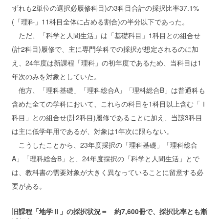
ずれも2単位の選択必履修科目)の3科目合計の採択比率37.1%
(「理科」11科目全体に占める割合)の半分以下であった。
ただ、「科学と人間生活」は「基礎科目」1科目との組合せ
(計2科目)履修で、主に専門学科での採択が想定されるのに加
え、24年度は新課程「理科」の初年度であるため、当科目は1
年次のみを対象としていた。
他方、「理科基礎」「理科総合A」「理科総合B」は普通科も
含めた全ての学科において、これらの科目を1科目以上含む「Ⅰ
科目」との組合せ(計2科目)履修であることに加え、当該3科目
は主に低学年用であるが、対象は1年次に限らない。
こうしたことから、23年度採択の「理科基礎」「理科総合
A」「理科総合B」と、24年度採択の「科学と人間生活」とで
は、教科書の需要対象が大きく異なっていることに留意する必
要がある。
旧課程「地学Ⅱ」の採択状況＝ 約7,600冊で、採択比率とも漸