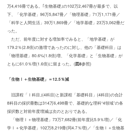
万4,416冊である。｢生物基礎｣の102万2,467冊が最多で、以
下、「化学基礎」96万5,847冊／「物理基礎」71万1,171冊／
「科学と人間生活」39万1,869冊／「地学基礎」23万3,062冊だ
った。
ただ、前年度に対する増加率でみると、「地学基礎」が
179.2％(2.8倍)の激増であったのに対し、他の「基礎科目」は
「物理基礎」80.6%(1.8倍)増、「化学基礎」と「生物基礎」が
ともに61.0％増(1.6倍)に留まった。(
図8
参照)
「生物Ⅰ＋生物基礎」＝12.5％減
旧課程「Ⅰ科目｣(4科目)と新課程「基礎科目」(4科目)の合計
8科目の採択冊数は314万6,498冊で、基礎的な理科“4領域”の各
採択数と対前年度増減は次のとおりである。
「物理Ⅰ＋物理基礎」73万7,682冊(前年度比5.9％増)／「化
学Ⅰ＋化学基礎」102万8,219冊(同4.7％増)／「生物Ⅰ＋生物基