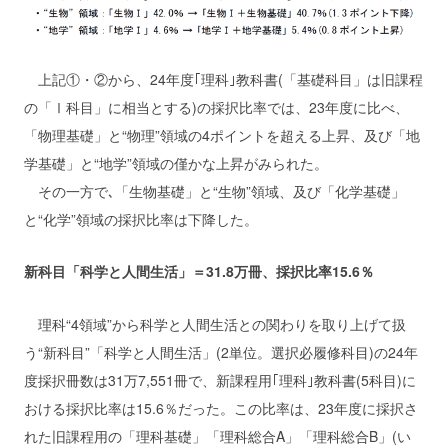
上記①・②から、24年度｢理科｣教科書(「基礎科目」は旧課程
の「Ⅰ科目」に相当とする)の採択比率では、23年度に比べ、
「物理基礎」と“物理”領域の4ポイントを超える上昇、及び「地
学基礎」と“地学”領域の僅かな上昇がみられた。
その一方で､「生物基礎」と“生物”領域、及び「化学基礎」
と“化学”領域の採択比率は下降した。
新科目「科学と人間生活」＝31.8万冊、採択比率15.6％
理科“4領域”から科学と人間生活との関わりを取り上げて扱
う“新科目”「科学と人間生活」(2単位。選択必履修科目)の24年
度採択冊数は31万7,551冊で、新課程用｢理科｣教科書(5科目)に
おける採択比率は15.6％だった。この比率は、23年度に採択さ
れた旧課程用の「理科基礎」「理科総合A」「理科総合B」(い