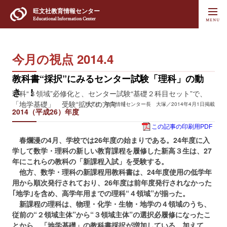
旺文社
教育情報センター
Educational Information Center
今月の視点 2014.4
教科書“採択”にみるセンター試験「理科」の動
き !
理科“３領域”必修化と、センター試験“基礎２科目セット”で、
「地学基礎」 受験“拡大”の方向 !
旺文社 教育情報センター長 大塚／2014年4月1日掲載
2014（平成26）年度
この記事の印刷用PDF
春爛漫の4月、学校では26年度の始まりである。24年度に入
学して数学・理科の新しい教育課程を履修した新高３生は、27
年にこれらの教科の「新課程入試」を受験する。
他方、数学・理科の新課程用教科書は、24年度使用の低学年
用から順次発行されており、26年度は前年度発行されなかった
｢地学｣を含め、高学年用までの理科“４領域”が揃った。
新課程の理科は、物理・化学・生物・地学の４領域のうち、
従前の“２領域主体”から“３領域主体”の選択必履修になったこ
とから、「地学基礎」の教科書採択が増加している。加えて、