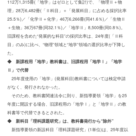
112万1,315冊(「地学」はゼロとして集計)で、「物理Ⅱ＋物
理」28万6,482冊(「Ⅱ科目」＋「発展科目」に占める採択比率
25.5％)／「化学Ⅱ＋化学」46万6,266冊(同41.6％)／「生物Ⅱ
＋生物」36万67冊(同32.1％)／「地学Ⅱ」8,500冊(同0.8％)。
旧課程を含めた“発展的な科目”の採択比率は、24年度(「Ⅱ科
目」のみ)に比べ、“物理”領域と“地学”領域の選択比率が下降し
た。
◆ 新課程用「地学」教科書は、旧課程用「地学Ⅰ」「地学
Ⅱ」で代替
25年度使用の「地学」(発展科目)教科書については検定申請
がなく、発行されなかった。
そのため、教科書関連法令に則り、新指導要領「地学」を25
年度に開設する場合、旧課程用の「地学Ⅰ」と「地学Ⅱ」の教
科書等で代替できるとされた。
◆ 新科目「理科課題研究」は、教科書発行から“除外”
新指導要領の新設科目「理科課題研究」(1単位)は、25年度以