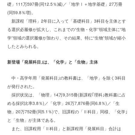
礎」111万597冊(同12.5％減)／「地学Ⅰ＋地学基礎」27万冊
(同59.8％増)。
新課程「理科」2年目に入って「基礎科目」3科目を主体とす
る選択必履修が拡大し、これまでの“生物・化学”領域主体に“地
学”領域の選択履修が加わり、その結果、特に“生物”領域が縮小
したとみられる。
新登場「発展科目｣は、「化学」と「生物」主体
中・高学年用「発展科目｣の教科書は、「地学」を除く3科目
が発行された。
採択状況は、「物理」14万9,315冊(新課程｢理科｣教科書に占
める採択比率3.8％)／「化学」26万7,876冊(同6.8％)／「生
物」20万752冊(同5.1％)で、旧課程の「Ⅱ科目」同様、「化学｣
と「生物」が主体である。
また、旧課程用「Ⅱ科目」と新課程用「発展科目」合計は