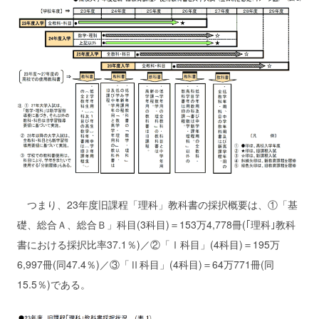
つまり、23年度旧課程「理科」教科書の採択概要は、①「基
礎、総合Ａ、総合Ｂ」科目(3科目)＝153万4,778冊(｢理科｣教科
書における採択比率37.1％)／②「Ⅰ科目」(4科目)＝195万
6,997冊(同47.4％)／③「Ⅱ科目」(4科目)＝64万771冊(同
15.5％)である。