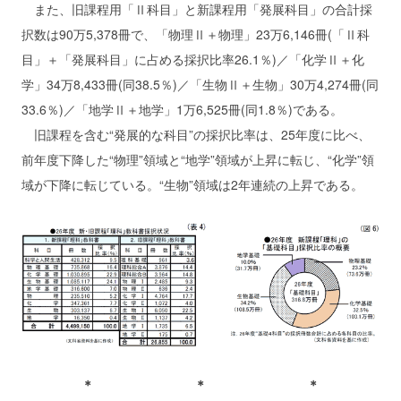
また、旧課程用「Ⅱ科目」と新課程用「発展科目」の合計採
択数は90万5,378冊で、「物理Ⅱ＋物理」23万6,146冊(「Ⅱ科
目」＋「発展科目」に占める採択比率26.1％)／「化学Ⅱ＋化
学」34万8,433冊(同38.5％)／「生物Ⅱ＋生物」30万4,274冊(同
33.6％)／「地学Ⅱ＋地学」1万6,525冊(同1.8％)である。
旧課程を含む“発展的な科目”の採択比率は、25年度に比べ、
前年度下降した“物理”領域と“地学”領域が上昇に転じ、“化学”領
域が下降に転じている。“生物”領域は2年連続の上昇である。
＊ ＊ ＊