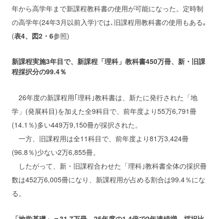
年から高学年まで新課程教科書の使用が可能になった。定時制
の高学年(24年3月以前入学)では､旧課程用教科書の使用もある｡
(
表4、図2・6
参照)
新課程実施3年目で、新課程「理科」教科書450万冊、新・旧課
程採択分の99.4％
26年度の新課程用｢理科｣教科書は、新たに発行された「地
学」(発展科目)を加えた全9科目で、前年度より55万6,791冊
(14.1％)多い449万9,150冊が採択された。
一方、旧課程用は全11科目で、前年度より81万3,424冊
(96.8％)少ない2万6,855冊。
したがって、新・旧課程合わせた「理科｣教科書全体の採択冊
数は452万6,005冊になり、新課程用が占める割合は99.4％にな
る。
「地学基礎」＝31.7万冊、25年度の1.4倍で2年連続増。採択比