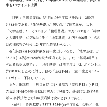
率も1.1ポイント上昇
「理科」選択必履修の5科目の26年度採択冊数は、359万
6,792冊である。｢生物基礎｣が108万5,117冊で最多。以下、
「化学基礎」103万895冊／「物理基礎」73万5,868冊／「科学
と人間生活」42万8,312冊／「地学基礎」31万6,600冊で、各科
目の採択数の順位は24年度以降変わらない。
各｢基礎科目｣の採択数を前年度と比べると、「地学基礎」が
35.8％(1.4倍)増の2年連続大幅増である。また、“基礎4科目”に
占める採択比率でも、「地学基礎」は前年度より2.1ポイント上
昇(10.0％)したのに対し、他の「基礎科目」は前年度より0.4～
1.1ポイント下降している。
また、旧課程「Ⅰ科目｣(4科目)と新課程「基礎科目」(4科目)
の合計8科目の採択冊数は318万3,514冊で、基礎的な理科“4領
域”の各採択数と対前年度増減は次のとおりである。
「物理Ⅰ＋物理基礎」73万8,353冊(前年度比0.1％増)／「化