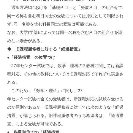
選択方法Cにおける「基礎科目」と「発展科目」の組合せで､
同一名称を含む科目同士の受験については原則として制限され
ず､同一名称を含む科目同士の受験は可能である。
なお、大学(学部)によっては同一名称を含む科目の組合せを認
めない場合がある。
◆ 旧課程履修者に対する「経過措置」
●「経過措置」の位置づけ
27年センター試験では、数学・理科の2 教科に関しては新課
程対応、その他の教科については旧課程対応でそれぞれ実施さ
れる。
このため、「数学・理科」に関し、27
年センター試験の全ての受験者は、新課程対応の試験を受ける
のが原則であるが、旧課程履修者に対しては次のような「経過
措置」が講じられる。旧課程履修者のうち希望者は、「経過措
置」による受験が可能である。
● 科目単位での「経過措置」