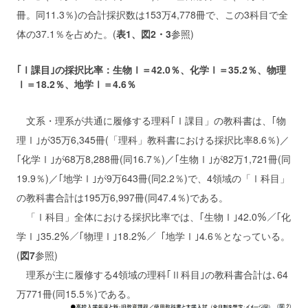
冊。同11.3％)の合計採択数は153万4,778冊で、この3科目で全
体の37.1％を占めた。(
表1、図2・3
参照)
｢Ⅰ課目｣の採択比率：生物Ⅰ＝42.0％、化学Ⅰ＝35.2％、物理
Ⅰ＝18.2％、地学Ⅰ＝4.6％
文系・理系が共通に履修する理科｢Ⅰ課目」の教科書は、｢物
理Ⅰ｣が35万6,345冊(「理科」教科書における採択比率8.6％)／
｢化学Ⅰ｣が68万8,288冊(同16.7％)／｢生物Ⅰ｣が82万1,721冊(同
19.9％)／｢地学Ⅰ｣が9万643冊(同2.2％)で、4領域の「Ⅰ科目」
の教科書合計は195万6,997冊(同47.4％)である。
「Ⅰ科目」全体における採択比率では、｢生物Ⅰ｣42.0％／｢化
学Ⅰ｣35.2％／｢物理Ⅰ｣18.2％／「地学Ⅰ｣4.6％となっている。
(
図7
参照)
理系が主に履修する4領域の理科｢Ⅱ科目｣の教科書合計は､64
万771冊(同15.5％)である。