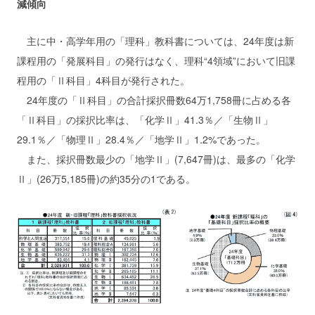
減傾向
主に中・高学年用の「理科」教科書については、24年度は新
課程用の「発展科目」の発行はなく、理科“4領域”において旧課
程用の「Ⅱ科目」4科目が発行された。
24年度の「Ⅱ科目」の合計採択冊数64万1,758冊に占める各
「Ⅱ科目」の採択比率は、「化学Ⅱ」41.3％／「生物Ⅱ」
29.1％／「物理Ⅱ」28.4％／「地学Ⅱ」1.2%であった。
また、採択冊数最少の「地学Ⅱ」(7,647冊)は、最多の「化学
Ⅱ」(26万5,185冊)の約35分の1である。