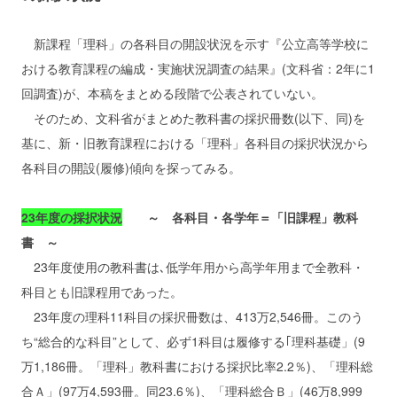
新課程「理科」の各科目の開設状況を示す『公立高等学校に
おける教育課程の編成・実施状況調査の結果』(文科省：2年に1
回調査)が、本稿をまとめる段階で公表されていない。
そのため、文科省がまとめた教科書の採択冊数(以下、同)を
基に、新・旧教育課程における「理科」各科目の採択状況から
各科目の開設(履修)傾向を探ってみる。
23年度の採択状況
～ 各科目・各学年＝「旧課程」教科
書 ～
23年度使用の教科書は､低学年用から高学年用まで全教科・
科目とも旧課程用であった。
23年度の理科11科目の採択冊数は、413万2,546冊。このう
ち“総合的な科目”として、必ず1科目は履修する｢理科基礎」(9
万1,186冊。「理科」教科書における採択比率2.2％)、「理科総
合Ａ」(97万4,593冊。同23.6％)、「理科総合Ｂ」(46万8,999