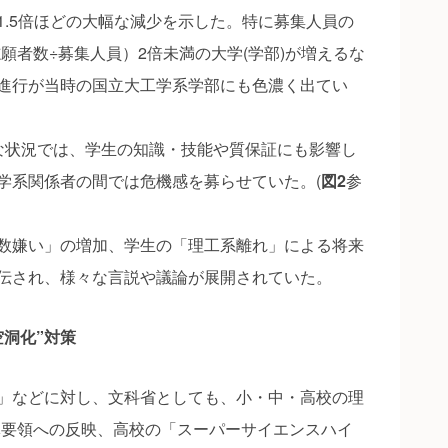
1.5倍ほどの大幅な減少を示した。特に募集人員の
願者数÷募集人員）2倍未満の大学(学部)が増えるな
進行が当時の国立大工学系学部にも色濃く出てい
状況では、学生の知識・技能や質保証にも影響し
学系関係者の間では危機感を募らせていた。(
図2
参
数嫌い」の増加、学生の「理工系離れ」による将来
伝され、様々な言説や議論が展開されていた。
空洞化”対策
」などに対し、文科省としても、小・中・高校の理
導要領への反映、高校の「スーパーサイエンスハイ