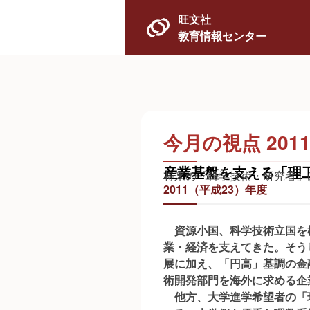
旺文社
教育情報センター
今月の視点 2011
産業基盤を支える「理
将来の「科学技術・研究者」は
2011（平成23）年度
資源小国、科学技術立国を
業・経済を支えてきた。そう
展に加え、「円高」基調の金
術開発部門を海外に求める企
他方、大学進学希望者の「