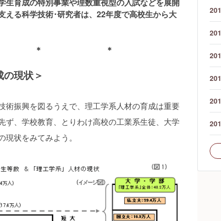
学生育成の特別事業や理数重視型の入試などを展開
20
支える科学技術･研究者は、22年度で高校生から大
20
 ＊ ＊
20
成の現状＞
20
20
技術振興を図るうえで、理工学系人材の育成は重要
先ず、学校教育、とりわけ高校の工業系生徒、大学
20
の現状をみてみよう。