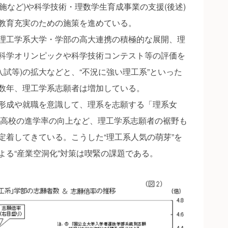
施など)や科学技術・理数学生育成事業の支援(後述)
教育充実のための施策を進めている。
理工学系大学・学部の高大連携の積極的な展開、理
科学オリンピックや科学技術コンテスト等の評価を
入試等)の拡大などと、“不況に強い理工系”といった
数年、理工学系志願者は増加している。
形成や就職を意識して、理系を志願する「理系女
工業高校の進学率の向上など、理工学系志願者の裾野も
定着してきている。こうした“理工系人気の萌芽”を
よる“産業空洞化”対策は喫緊の課題である。