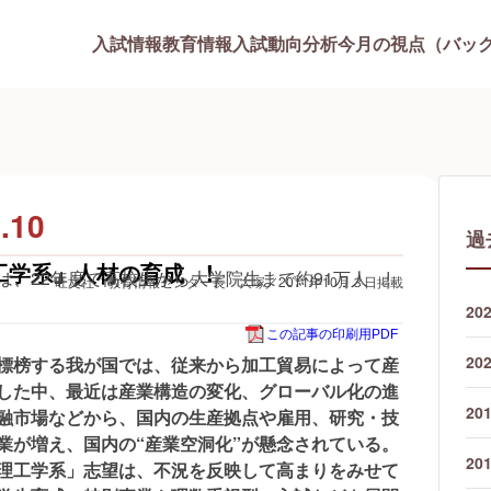
入試情報
教育情報
入試動向分析
今月の視点（バッ
.10
過
工学系」人材の育成 !
、22年度で高校生から大学院生まで約91万人 !
旺文社 教育情報センター長 大塚／2011年10月３日掲載
20
この記事の印刷用PDF
20
標榜する我が国では、従来から加工貿易によって産
した中、最近は産業構造の変化、グローバル化の進
20
融市場などから、国内の生産拠点や雇用、研究・技
業が増え、国内の“産業空洞化”が懸念されている。
20
理工学系」志望は、不況を反映して高まりをみせて