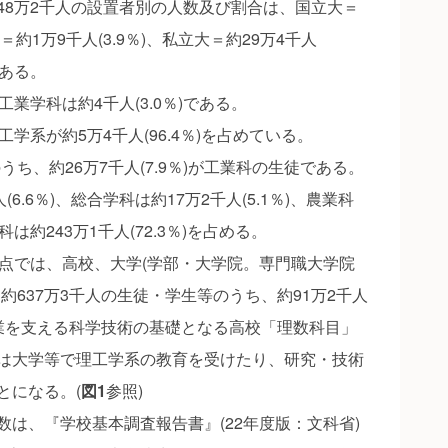
8万2千人の設置者別の人数及び割合は、国立大＝
大＝約1万9千人(3.9％)、私立大＝約29万4千人
である。
業学科は約4千人(3.0％)である。
学系が約5万4千人(96.4％)を占めている。
うち、約26万7千人(7.9％)が工業科の生徒である。
6.6％)、総合学科は約17万2千人(5.1％)、農業科
科は約243万1千人(72.3％)を占める。
点では、高校、大学(学部・大学院。専門職大学院
約637万3千人の生徒・学生等のうち、約91万2千人
の産業を支える科学技術の基礎となる高校「理数科目」
は大学等で理工学系の教育を受けたり、研究・技術
とになる。(
図1
参照)
は、『学校基本調査報告書』(22年度版：文科省)