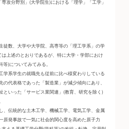
「専攻分野別」(大学院生)における「理学」「工学」
生徒数、大学や大学院、高専等の「理工学系」の学
いては上述のとおりであるが、特に大学・学部におけ
学科等)についてみてみる。
工学系学生の就職先も従前に比べ様変わりしている
先の代表格であった「製造業」が減少傾向にあり、
祉といった「サービス業関連」(教育、研究を除く)
。
し、伝統的な土木工学、機械工学、電気工学、金属
一原発事故で一気に社会的関心度を高めた原子力
を支える基礎工学分野(学科等)の改組・転換、定員削