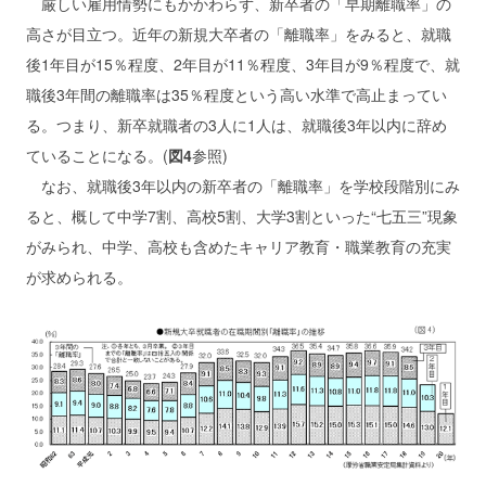
厳しい雇用情勢にもかかわらず、新卒者の「早期離職率」の
高さが目立つ。近年の新規大卒者の「離職率」をみると、就職
後1年目が15％程度、2年目が11％程度、3年目が9％程度で、就
職後3年間の離職率は35％程度という高い水準で高止まってい
る。つまり、新卒就職者の3人に1人は、就職後3年以内に辞め
ていることになる。(
図4
参照)
なお、就職後3年以内の新卒者の「離職率」を学校段階別にみ
ると、概して中学7割、高校5割、大学3割といった“七五三”現象
がみられ、中学、高校も含めたキャリア教育・職業教育の充実
が求められる。