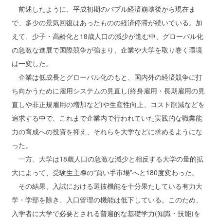
前述したように、平成初期のバブル経済崩壊後から現在ま
で、多少の景気回復はあったものの経済停滞が続いている。加
えて、少子・高齢化と18歳人口の減少が進む中、グローバル化
の急激な進展で国際競争が強まり、企業や大学を取り巻く環境
は一変した。
企業は低成長とグローバル化のもと、国内外の経済競争に打
ち向かうために雇用システムの見直し(終身雇用・長期雇用の見
直しや非正規雇用の増加など)や生産性向上、コスト削減などを
追求する中で、これまで企業内で行われていた実践的な職業能
力の育成への投資を抑え、それらを大学などに求めるようにな
った。
一方、大学は18歳人口の急激な減少と相反する大学の量的拡
大によって、受験生主導の“買い手市場”へと180度変わった。
その結果、入試における選抜機能を十分果たしている有力大
学・学部を除き、入口管理の機能は低下している。このため、
入学者に大学で必要とされる普遍的な基礎学力(知識・技能)を