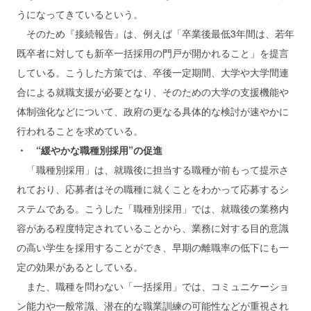
うになってきているという。
そのため『接続報告』は、例えば「卒業後最低3年間は、若年
既卒者に対しても新卒一括採用の門戸が開かれること」を提言
している。こうした方策では、卒後一定期間、大学や大学間連
合による就職支援が必要となり、そのための大学の支援機能や
体制強化などについて、政府の更なる具体的な検討が速やかに
行われることを求めている。
・ “緩やかな職種別採用”の促進
「職種別採用」は、就職後に担当する職種が前もって提示さ
れており、応募者はその職種に就くことをわかって応募するシ
ステムである。こうした「職種別採用」では、就職後の業務内
容がある程度特定されていることから、業務に対する目的意識
の高い学生を採用することができ、早期の離職率の低下にも一
定の効果があるとしている。
また、職種を問わない「一括採用」では、コミュニケーショ
ン能力や一般常識、潜在的な職業訓練の可能性などが重視され