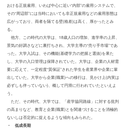
おける正規雇用、いわば中心に近い“内部”の雇用システムで、
その“周辺部”には当時においても非正規雇用などの雇用形態は
広がっており、両者を隔てる壁(格差)は高く、厚かったとみ
る。
他方、この時代の大学は、18歳人口の増加、進学率の上昇、
景気の好調さなどに裏打ちされ、大学主導の“売り手市場”であ
った。大学入試は、その機能(基礎学力の把握と選抜)を果た
し、大学の入口管理は保障されていた。大学は、企業の人材需
要に応えて、一定程度“質保証”された学生を産業界や企業に輩
出していた。大学から企業(職業)への移行は、見かけ上(内実は
必ずしも伴っていない)、概して円滑に行われていたといえよ
う。
ただ、その時代、大学では、「産学協同路線」に対する批判
の高まりなど、教育と企業(職業)とを関連づけることを消極的
ないしは否定的に捉えるような傾向もみられた。
・ 低成長期