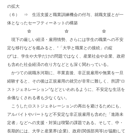
の拡大
（６） ⇒ 生活支援と職業訓練機会の付与、就職支援とが一
体となったセーフティーネットの構築
☆ ☆ ☆
現下の厳しい経済・雇用情勢、さらには学生の職業への不安
定な移行などを鑑みると、“「大学と職業との接続」の綻
び”は、学生や大学だけの問題ではなく、産業社会や企業、政府
も含めた社会経済の在り方などとも深く関わっている。
かつての就職氷河期に、卒業直後、非正規雇用や無業を一旦
経験すると、その後は正規雇用の就労が非常に難しく、所謂“ロ
ストジェネレーション”などといわれるように、不安定な生活を
余儀なくされる者も少なくない。
こうしたロストジェネレーションの再出を避けるためにも、
アルバイトやパートなど不安定な非正規雇用も含めた「進路未
定者」などへの支援・対策は喫緊の課題である。そして、中・
長期的には、大学と産業界(企業)、政府(関係部局等)が協動して