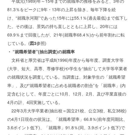
平成元(1989)年～15年までの就職率の推移をみると、3年の
81.3％をピークに9年・13年の上昇を除き、毎年下降を続
け、“就職氷河期”であった15年には55.1％(過去最低)まで低下し
た。その後は、景気の持ち直しとともに上昇し、20年には
69.9％まで回復したが、21年(就職率68.4％)から前年割れに転
じている。(
図3
参照)
・ “就職希望者”(抽出調査)の就職率
文科省と厚労省は平成8(1996)年度から毎年度、調査大学等
(大学、短大、高専、専修学校)や学生を“抽出”して大学等卒業者
の就職状況を調査している。当調査は、対象学生の「就職希望
率」、及び“就職希望者に占める就職者の割合”を「就職率」(内
定含む)として、年度ごとに10月、12月、2月、及び卒業直後の
4月の計、4回実施している。
22年3月大学卒業者(抽出校＝国立21校、公立3校、私立38校)
の4月1日現在の状況は、「就職希望率」66.8％(前年度同期比、
3.6ポイント低下)、「就職率」91.8％(同、3.9ポイント低下)で