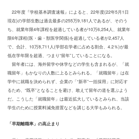
22年度『学校基本調査速報』によると、22年度(22年5月1日
現在)の学部生数は過去最多の255万9,181人であるが、そのう
ち、就業年限4年課程を超過している者が10万6,254人、就業年
限6年課程(医・歯・獣医学関係)を超過している者が2,457人
で、合計、10万8,711人(学部在学者に占める割合、4.2％)が最
低在学年限を超過、つまり“留年”していることになる。
留年者には、海外留学や休学などの学生も含まれるが、「就
職留年」もかなりの人数に上るとみられる。「就職留年」は在
学中に就職を決められず、企業の「“新卒”一括採用」に対応す
るため、“既卒”となることを避け、敢えて留年の道を選ぶよう
だ。こうした「就職留年」は最近拡大しているとみられ、当該
学生のために授業料減免措置などを講じる大学もみられる。
「早期離職率」の高止まり