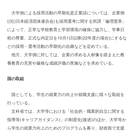
大学側による採用活動の早期化是正要請については、企業側
((社)日本経済団体連合会)も採用選考に関する所謂「倫理憲章」
によって、正常な学校教育と学習環境の確保に協力し、学事日
程の尊重、正式な内定日を10月1日以降(22年度の場合)にするな
どの採用・選考活動の早期化の自粛などを定めている。
他方、大学側に対しては、企業の求める人材像を踏まえた教
養教育の充実や厳格な成績評価の実施などを求めている。
国の取組
国としても、学生の就業力の向上や就職支援に様々な取組を
行っている。
文科省では、大学等における「社会的・職業的自立に関する
指導等(キャリアガイダンス)」の制度化(後述)のほか、大学等か
ら学生の就業力向上のためのプログラムを募り、財政面で支援