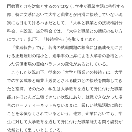
門教育だけを対象とするのではなく､学生が職業生活に移行する
際、特に文系において大学と職業とが円滑に接続していない現
実にも目を向けるべきだとして、「大学と職業との接続検討分
科会」を設置。当分科会では、『大学と職業との接続の在り方
について』(以下、『接続報告』)を取りまとめた。
『接続報告』では、若者の就職問題の根底には低成長期にお
ける正規雇用の縮小と、進学率の上昇による大卒者の急増とい
った労働市場の需給バランスの変化があるとしている。
こうした状況の下、従来の「大学と職業との接続」は、大学
での学習成果と職業上必要とされる能力との接続を閑却してき
たと指摘。そのため、学生は大学教育を通して身に付けた職業
能力をほとんど主張できない状況にあり、就職できなかった場
合のセーフティーネットもないままに、厳しい就職活動に臨む
ことを余儀なくされているという。他方、企業においても、学
生に対して大学教育を通して身に付けた職業能力を問う姿勢が
依然として乏しいとしている。