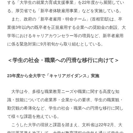
する「大学生の就業力育成支援事業」を22年度から展開してい
る。厚労省でも「新卒者体験雇用事業」などを実施している。
また、政府の「新卒者雇用・特命チーム」(首相官邸)は、卒
業後3年以内の既卒者を正規雇用する企業への奨励金の創設、大
学等におけるキャリアカウンセラー等の増員など、新卒者雇用
に係る緊急対策に9月初旬から取り組むとしている。
＜学生の社会・職業への円滑な移行に向けて＞
23年度から全大学で「キャリアガイダンス」実施
大学は今、多様な職業教育ニーズや職業に関する高度な知
識・技能についての産業界・企業からの要求、学生の職業観・
勤労観の希薄化など、学生の社会・職業への円滑な移行に関し
て様々な課題を抱えている。
こうした大学の現状と課題を踏まえ、文科省は22年2月、大
学設置基準を改正して、大学が教育課程の内外を通じて学生の