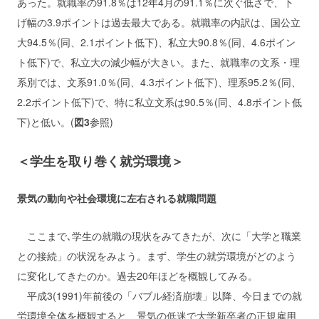
あった。就職率の91.8％は12年4月の91.1％に次ぐ低さで、下
げ幅の3.9ポイントは過去最大である。就職率の内訳は、国公立
大94.5％(同、2.1ポイント低下)、私立大90.8％(同、4.6ポイン
ト低下)で、私立大の減少幅が大きい。また、就職率の文系・理
系別では、文系91.0％(同、4.3ポイント低下)、理系95.2％(同、
2.2ポイント低下)で、特に私立文系は90.5％(同、4.8ポイント低
下)と低い。(
図3
参照)
＜学生を取り巻く就労環境＞
景気の動向や社会環境に左右される就職問題
ここまで､学生の就職の現状をみてきたが、次に「大学と職業
との接続」の状況をみよう。まず、学生の就労環境がどのよう
に変化してきたのか。過去20年ほどを概観してみる。
平成3(1991)年前後の「バブル経済崩壊」以降、今日までの就
労環境全体を概観すると、景気の低迷で大学新卒者の正規雇用