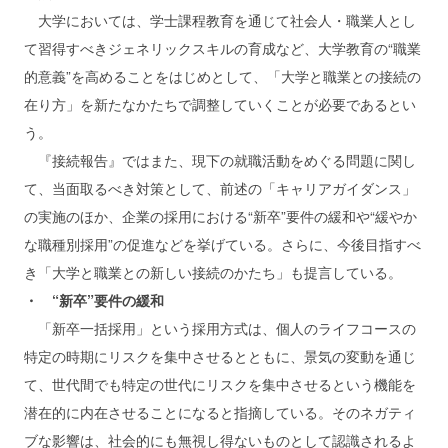
大学においては、学士課程教育を通じて社会人・職業人とし
て習得すべきジェネリックスキルの育成など、大学教育の“職業
的意義”を高めることをはじめとして、「大学と職業との接続の
在り方」を新たなかたちで調整していくことが必要であるとい
う。
『接続報告』ではまた、現下の就職活動をめぐる問題に関し
て、当面取るべき対策として、前述の「キャリアガイダンス」
の実施のほか、企業の採用における“新卒”要件の緩和や“緩やか
な職種別採用”の促進などを挙げている。さらに、今後目指すべ
き「大学と職業との新しい接続のかたち」も提言している。
・ “新卒”要件の緩和
「新卒一括採用」という採用方式は、個人のライフコースの
特定の時期にリスクを集中させるとともに、景気の変動を通じ
て、世代間でも特定の世代にリスクを集中させるという機能を
潜在的に内在させることになると指摘している。そのネガティ
ブな影響は、社会的にも無視し得ないものとして認識されるよ