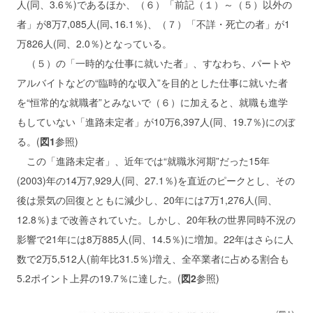
人(同、3.6％)であるほか、（６）「前記（１）～（５）以外の
者」が8万7,085人(同､16.1％)、（７）「不詳・死亡の者」が1
万826人(同、2.0％)となっている。
（５）の「一時的な仕事に就いた者」、すなわち、パートや
アルバイトなどの“臨時的な収入”を目的とした仕事に就いた者
を“恒常的な就職者”とみないで（６）に加えると、就職も進学
もしていない「進路未定者」が10万6,397人(同、19.7％)にのぼ
る。(
図1
参照)
この「進路未定者」、近年では“就職氷河期”だった15年
(2003)年の14万7,929人(同、27.1％)を直近のピークとし、その
後は景気の回復とともに減少し、20年には7万1,276人(同、
12.8％)まで改善されていた。しかし、20年秋の世界同時不況の
影響で21年には8万885人(同、14.5％)に増加。22年はさらに人
数で2万5,512人(前年比31.5％)増え、全卒業者に占める割合も
5.2ポイント上昇の19.7％に達した。(
図2
参照)