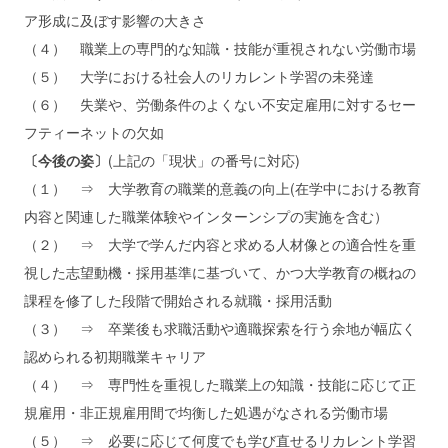
ア形成に及ぼす影響の大きさ
（４） 職業上の専門的な知識・技能が重視されない労働市場
（５） 大学における社会人のリカレント学習の未発達
（６） 失業や、労働条件のよくない不安定雇用に対するセー
フティーネットの欠如
〔今後の姿〕
(上記の「現状」の番号に対応)
（１） ⇒ 大学教育の職業的意義の向上(在学中における教育
内容と関連した職業体験やインターンシプの実施を含む）
（２） ⇒ 大学で学んだ内容と求める人材像との適合性を重
視した志望動機・採用基準に基づいて、かつ大学教育の概ねの
課程を修了した段階で開始される就職・採用活動
（３） ⇒ 卒業後も求職活動や適職探索を行う余地が幅広く
認められる初期職業キャリア
（４） ⇒ 専門性を重視した職業上の知識・技能に応じて正
規雇用・非正規雇用間で均衡した処遇がなされる労働市場
（５） ⇒ 必要に応じて何度でも学び直せるリカレント学習