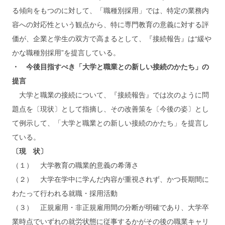
る傾向をもつのに対して、「職種別採用」では、特定の業務内
容への対応性という観点から、特に専門教育の意義に対する評
価が、企業と学生の双方で高まるとして、『接続報告』は“緩や
かな職種別採用”を提言している。
・ 今後目指すべき「大学と職業との新しい接続のかたち」の
提言
大学と職業の接続について、『接続報告』では次のように問
題点を〔現状〕として指摘し、その改善策を〔今後の姿〕とし
て例示して、「大学と職業との新しい接続のかたち」を提言し
ている。
〔現 状〕
（１） 大学教育の職業的意義の希薄さ
（２） 大学在学中に学んだ内容が重視されず、かつ長期間に
わたって行われる就職・採用活動
（３） 正規雇用・非正規雇用間の分断が明確であり、大学卒
業時点でいずれの就労状態に従事するかがその後の職業キャリ