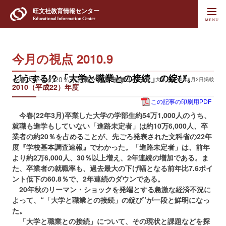
旺文社
教育情報センター
Educational Information Center
今月の視点 2010.9
どうする!? 「大学と職業との接続」の綻び。
今春大卒者の20％が就職・進学せず！
旺文社 教育情報センター長 大塚／2010年9月2日掲載
2010（平成22）年度
この記事の印刷用PDF
今春(22年3月)卒業した大学の学部生約54万1,000人のうち、
就職も進学もしていない「進路未定者」は約10万6,000人、卒
業者の約20％を占めることが、先ごろ発表された文科省の22年
度『学校基本調査速報』でわかった。「進路未定者」は、前年
より約2万6,000人、30％以上増え、2年連続の増加である。ま
た、卒業者の就職率も、過去最大の下げ幅となる前年比7.6ポイ
ント低下の60.8％で、2年連続のダウンである。
20年秋のリーマン・ショックを発端とする急激な経済不況に
よって、“「大学と職業との接続」の綻び”が一段と鮮明になっ
た。
「大学と職業との接続」について、その現状と課題などを探