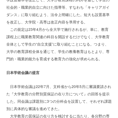
社会的・職業的自立に向けた指導等、すなわち「キャリアガイ
ダンス」に取り組むよう、法令上明確にした。短大も設置基準
を改正し、大学院・高専は改正内容を準用する。
この規定は23年4月から全大学で施行されるが、単に、教育
課程上に職業教育関連の科目を開設するだけでなく、大学教育
全体として学生の“自立支援”に取り組むことになる。つまり、
大学の教育課程全体を通じて、学生の教養教育はもとより、専
門的・職業的能力を育成する教育力の強化が求められる。
日本学術会議の提言
日本学術会議は22年7月、文科省から20年5月に審議要請され
た『大学教育の分野別質保証の在り方について』の回答を提示
した。同会議は課題別に3つの分科会を設置して、それぞれ課題
別に具体的な審議を進めてきた。
大学教育の質保証の在り方を検討するに当たり、各分野の専